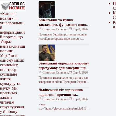
П
С
К
«Каталог
С
новин» —
Зеленський та Вучич
К
універсальни
закладають фундамент нової
и
й
співпраці
Станіслав Скрипник
Сер 8, 2026
інформаційни
Президент України розпочав перші в
й портал, що
історії двосторонні переговори у
збирає
Сербії Президент України Володимир
найважливіші
Зеленський 7 серпня прибув із
новини
офіційним візитом…
України в
одному місці:
Зеленський окреслив ключову
економіку,
передумову для завершення
політику,
війни після рішення Сенату
Станіслав Скрипник
Сер 8, 2026
суспільне
США
Президент назвав ключову умову для
життя,
завершення війни Президент України
культуру та
Володимир Зеленський висловив
науку. Ми
Львівський кіт спричинив
підтримку ухваленому Сенатом США
прагнемо
законопроєкту, спрямованому на
карантин: причини та
давати
наслідки
Станіслав Скрипник
Сер 8, 2026
читачам
<img
структурован
src="https://glavcom.ua/img/article/11356
у й повну
/2_main-v1786129162.webp"