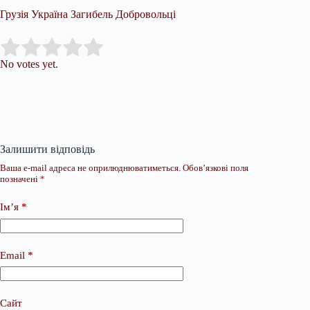
Грузія Україна Загибель Добровольці
Submit Rating
Rate this item:
No votes yet.
Залишити відповідь
Ваша e-mail адреса не оприлюднюватиметься.
Обов’язкові поля
позначені
*
Ім’я
*
Email
*
Сайт