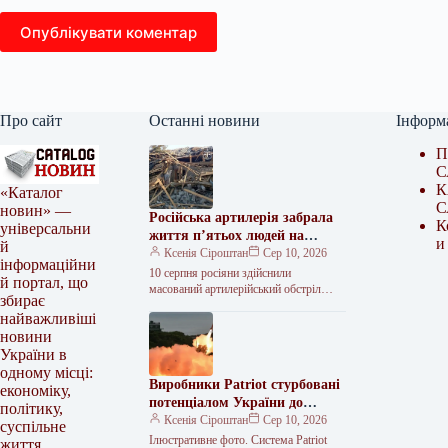
Опублікувати коментар
Про сайт
Останні новини
Інформ
П
С
К
«Каталог
С
новин» —
Російська артилерія забрала
К
універсальни
життя п’ятьох людей на
и
й
Харківщині
Ксенія Сіроштан
Сер 10, 2026
інформаційни
10 серпня росіяни здійснили
й портал, що
масований артилерійський обстріл
збирає
житлового сектору села Бугаївка на
найважливіші
Харківщині, внаслідок чого відомо
новини
про п’ятьох загиблих. В…
України в
одному місці:
Виробники Patriot стурбовані
економіку,
потенціалом України до
політику,
здешевлення та прискорення
Ксенія Сіроштан
Сер 10, 2026
суспільне
виробництва ракет
Ілюстративне фото. Система Patriot
життя,