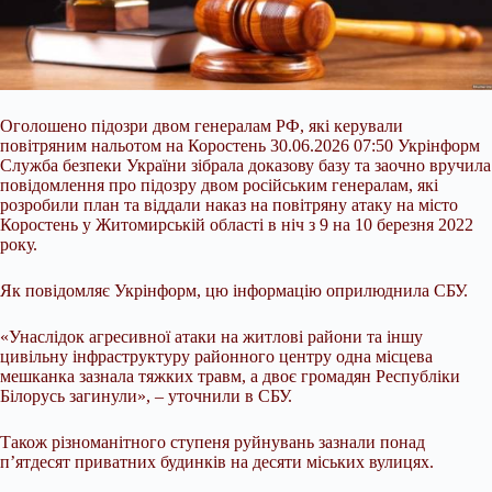
Оголошено підозри двом генералам РФ, які керували
повітряним нальотом на Коростень 30.06.2026 07:50 Укрінформ
Служба безпеки України зібрала доказову базу та заочно вручила
повідомлення про підозру двом російським генералам, які
розробили план та віддали наказ на повітряну атаку на місто
Коростень у Житомирській області в ніч з 9 на 10 березня 2022
року.
Як повідомляє Укрінформ, цю інформацію оприлюднила СБУ.
«Унаслідок агресивної атаки на житлові райони та іншу
цивільну інфраструктуру
районного центру одна місцева
мешканка зазнала тяжких травм, а двоє громадян Республіки
Білорусь загинули», – уточнили в СБУ.
Також різноманітного ступеня руйнувань зазнали понад
п’ятдесят приватних будинків на десяти міських вулицях.