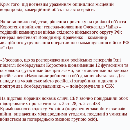
Крім того, під вогневим ураженням опинилися місцевий
водопровід, комерційний об’єкт та автосервіси.
Як встановило слідство, рішення про атаку на цивільні об’єкти
Коростеня прийняли: генерал-полковник Олександр Чайко –
тодішній командувач військ східного військового округу РФ;
генерал-лейтенант Володимир Кравченко – командир
авіаційного угруповання оперативного командування військ РФ
«Схід».
«З’ясовано, що за розпорядженням російських генералів їхні
підлеглі бомбардували Коростень щонайменше 12 фугасними та
осколково-фугасними боєприпасами, виготовленими на заводах
російського «Науково-виробничого об’єднання «Базальт». Для
нападу на українське місто російські загарбники підняли в
повітря два бомбардувальники», – поінформували в СБУ.
На підставі зібраних доказів слідчі СБУ заочно повідомили обох
підозрюваних про злочин за ч. 2 ст. 28, ч. 2 ст. 438
Кримінального кодексу України (порушення законів та звичаїв
війни, визначених міжнародними угодами, поєднані з умисним
вбивством за попередньою змовою групою осіб).