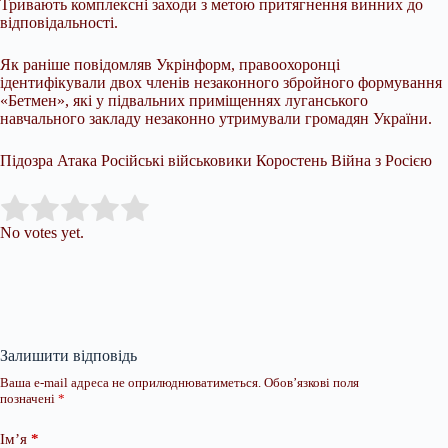
Тривають комплексні заходи з метою притягнення винних до
відповідальності.
Як раніше повідомляв Укрінформ, правоохоронці
ідентифікували двох членів незаконного збройного формування
«Бетмен», які у підвальних приміщеннях луганського
навчального закладу незаконно утримували громадян України.
Підозра Атака Російські військовики Коростень Війна з Росією
Submit Rating
Rate this item:
No votes yet.
Залишити відповідь
Ваша e-mail адреса не оприлюднюватиметься.
Обов’язкові поля
позначені
*
Ім’я
*