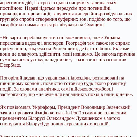
агресивних дій, і загроза з цього напрямку залишається
постійною. Наразі йдеться передусім про потенційні
прикордонні провокації, залучення диверсійно-розвідувальних
груп або спроби створення буферних зон, подібно до того, що
загарбники намагаються реалізувати на Сумщині.
«Не варто перебільшувати їхні можливості, адже Україна
перекопана вздовж і впоперек. Географія там також не сприяє
просуванню, зокрема на Рівненщині, де багато боліт. Як саме
вони це планують здійснити, мені невідомо. Це вагома причина
сумніватися в успіху нападників», – зазначив співзасновник
DeepState.
Погорілий додав, що українські підрозділи, розташовані на
північному кордоні, повністю готові до будь-якого розвитку
подій. За словами аналітика, самі військовослужбовці
застерігають, що «це буде для нападників похід в один кінець».
Як повідомляв Укрінформ, Президент Володимир Зеленський
заявив про активізацію контактів Росії з самопроголошеним
президентом Білорусі Олександром Лукашенком з метою
спонукання Білорусі до нових агресивних операцій.
Зеленський також наголосив на посиленні захисту кордону на