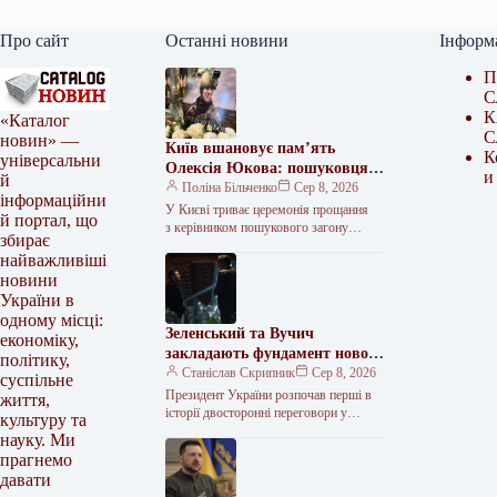
Про сайт
Останні новини
Інформ
П
С
К
«Каталог
С
новин» —
Київ вшановує пам’ять
К
універсальни
Олексія Юкова: пошуковця
и
й
загону «Плацдарм»
Поліна Більченко
Сер 8, 2026
інформаційни
У Києві триває церемонія прощання
й портал, що
з керівником пошукового загону
збирає
«Плацдарм» Олексієм Юковим. Його
найважливіші
організація займалася пошуком
новини
та евакуацією тіл загиблих військових і
України в
одному місці:
Зеленський та Вучич
економіку,
закладають фундамент нової
політику,
співпраці
Станіслав Скрипник
Сер 8, 2026
суспільне
Президент України розпочав перші в
життя,
історії двосторонні переговори у
культуру та
Сербії Президент України Володимир
науку. Ми
Зеленський 7 серпня прибув із
прагнемо
офіційним візитом…
давати