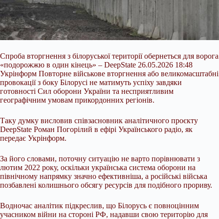
Спроба вторгнення з білоруської території обернеться для ворога
«подорожжю в один кінець» – DeepState 26.05.2026 18:48
Укрінформ Повторне військове вторгнення або великомасштабні
провокації з боку Білорусі не матимуть успіху завдяки
готовності Сил оборони України та несприятливим
географічним умовам прикордонних регіонів.
Таку думку висловив співзасновник аналітичного проєкту
DeepState Роман Погорілий в ефірі Українського радіо, як
передає Укрінформ.
За його словами, поточну ситуацію не варто
порівнювати з
лютим 2022 року, оскільки українська система оборони на
північному напрямку значно ефективніша, а російські війська
позбавлені колишнього обсягу ресурсів для подібного прориву.
Водночас аналітик підкреслив, що Білорусь є повноцінним
учасником війни на стороні РФ, надавши свою територію для