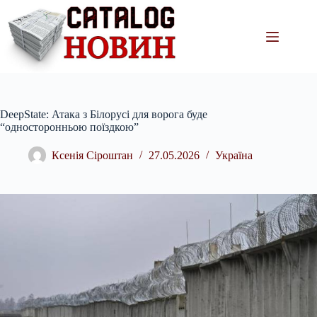
Перейти
до
вмісту
DeepState: Атака з Білорусі для ворога буде
“односторонньою поїздкою”
Ксенія Сіроштан
27.05.2026
Україна