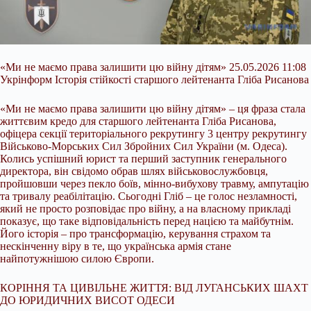
«Ми не маємо права залишити цю війну дітям» 25.05.2026 11:08
Укрінформ Історія стійкості старшого лейтенанта Гліба Рисанова
«Ми не маємо права залишити цю війну дітям» – ця фраза стала
життєвим кредо для старшого лейтенанта Гліба Рисанова,
офіцера секції територіального рекрутингу 3 центру рекрутингу
Військово-Морських Сил Збройних Сил України (м. Одеса).
Колись успішний юрист та перший заступник генерального
директора, він свідомо обрав шлях військовослужбовця,
пройшовши через пекло боїв,
мінно-вибухову травму, ампутацію
та тривалу реабілітацію. Сьогодні Гліб – це голос незламності,
який не просто розповідає про війну, а на власному прикладі
показує, що таке відповідальність перед нацією та майбутнім.
Його історія – про трансформацію, керування страхом та
нескінченну віру в те, що українська армія стане
найпотужнішою силою Європи.
КОРІННЯ ТА ЦИВІЛЬНЕ ЖИТТЯ: ВІД ЛУГАНСЬКИХ ШАХТ
ДО ЮРИДИЧНИХ ВИСОТ ОДЕСИ