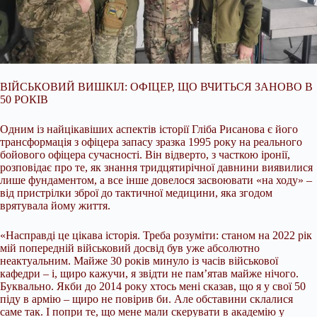
ВІЙСЬКОВИЙ ВИШКІЛ: ОФІЦЕР, ЩО ВЧИТЬСЯ ЗАНОВО В
50 РОКІВ
Одним із найцікавіших аспектів історії Гліба Рисанова є його
трансформація з офіцера запасу зразка 1995 року на реального
бойового офіцера сучасності. Він відверто, з часткою іронії,
розповідає про те, як знання тридцятирічної давнини виявилися
лише фундаментом, а все інше довелося засвоювати «на ходу» –
від пристрілки зброї до тактичної медицини, яка згодом
врятувала йому життя.
«Насправді це цікава історія. Треба розуміти: станом на 2022 рік
мій попередній військовий досвід був уже абсолютно
неактуальним. Майже 30 років минуло із часів військової
кафедри – і, щиро кажучи, я звідти не пам’ятав майже нічого.
Буквально. Якби до 2014 року хтось мені сказав, що я у свої 50
піду в армію – щиро не повірив би. Але обставини склалися
саме так. І попри те, що мене мали скерувати в академію у