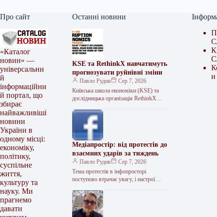
Про сайт
Останні новини
Інформ
П
С
К
«Каталог
С
новин» —
KSE та RethinkX навчатимуть
К
універсальни
прогнозувати руйнівні зміни
и
й
Павло Рудик
Сер 7, 2026
інформаційни
Київська школа економіки (KSE) та
й портал, що
дослідницька організація RethinkX
збирає
започатковують спільний онлайн-курс
найважливіші
«Економіка руйнівних змін». Це
новини
тритижнева програма, що
України в
одному місці:
Медіапростір: від протестів до
економіку,
взаємних ударів за тиждень
політику,
Павло Рудик
Сер 7, 2026
суспільне
Тема протестів в інфопросторі
життя,
поступово втрачає увагу, і настрої
культуру та
знову визначають взаємні удари.
науку. Ми
Зведення з інформаційної війни за 25–
прагнемо
31 липня…
давати