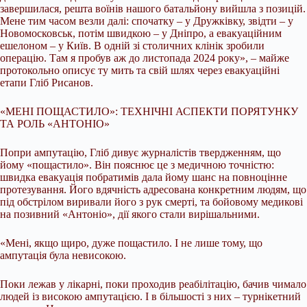
завершилася, решта воїнів нашого батальйону вийшла з позицій.
Мене тим часом везли далі: спочатку – у Дружківку, звідти – у
Новомосковськ, потім швидкою – у Дніпро, а евакуаційним
ешелоном – у Київ. В одній зі столичних клінік зробили
операцію. Там я пробув аж до листопада 2024 року», – майже
протокольно описує ту мить та свій шлях через евакуаційні
етапи Гліб Рисанов.
«МЕНІ ПОЩАСТИЛО»: ТЕХНІЧНІ АСПЕКТИ ПОРЯТУНКУ
ТА РОЛЬ «АНТОНІО»
Попри ампутацію, Гліб дивує журналістів твердженням, що
йому «пощастило». Він пояснює це з медичною точністю:
швидка евакуація побратимів дала йому шанс на повноцінне
протезування. Його вдячність адресована конкретним людям, що
під обстрілом виривали його з рук смерті, та бойовому медикові
на позивний «Антоніо», дії якого стали вирішальними.
«Мені, якщо щиро, дуже пощастило. І не лише тому, що
ампутація була невисокою.
Поки лежав у лікарні, поки проходив реабілітацію, бачив чимало
людей із високою ампутацією. І в більшості з них – турнікетний