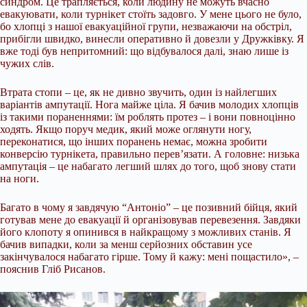
синдром. Це трапляється, коли людину не можуть вчасно
евакуювати, коли турнікет стоїть задовго. У мене цього не було,
бо хлопці з нашої евакуаційної групи, незважаючи на обстріл,
прибігли швидко, винесли оперативно й довезли у Дружківку. Я
вже тоді був непритомний: що відбувалося далі, знаю лише із
чужих слів.
Втрата стопи – це, як не дивно звучить, один із найлегших
варіантів ампутації. Нога майже ціла. Я бачив молодих хлопців
із такими пораненнями: їм роблять протез – і вони повноцінно
ходять. Якщо поруч медик, який може оглянути ногу,
переконатися, що інших поранень немає, можна зробити
конверсію турнікета, правильно перев’язати. А головне: низька
ампутація – це набагато легший шлях до того, щоб знову стати
на ноги.
Багато в чому я завдячую “Антоніо” – це позивний бійця, який
готував мене до евакуації й організовував перевезення. Завдяки
його клопоту я опинився в найкращому з можливих станів. Я
бачив випадки, коли за менш серйозних обставин усе
закінчувалося набагато гірше. Тому й кажу: мені пощастило», –
пояснив Гліб Рисанов.