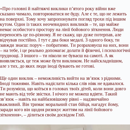
«Про головні й найтяжчі виклики п’ятого року війни вже
сказано чимало, повторюватися не буду. Але є те, що не лежить
на поверхні. Тому хочу запропонувати погляд трохи під іншим
кутом. Один із таких неочевидних викликів – те, що майже
немає особистого простору на лінії бойового зіткнення. Люди
переносять це по-різному. Я не скажу, що дуже потерпав, але
відчував постійно. І тут є два боки медалі. З одного боку, ти
завжди знаєш: поруч – побратими. Ти розраховуєш на них, вони
– на тебе, і це реально допомагає долати й фізичні, і психологічні
труднощі. З іншого – ти ніколи не буваєш на самоті. А як
виявляється, це теж може бути викликом. Не найскладнішим,
але з тих, до яких люди іноді бувають не готові.
Ще один виклик – неможливість вийти на зв’язок з рідними.
Іноді тижнями. Навіть надіслати кілька слів ніяк не вдавалося.
Ти розумієш, що коїться в головах твоїх дітей, коли вони довго
не мають від тебе звістки. І нічого не можеш вдіяти. Такий
зв’язок – навіть на найбазовішому рівні – надзвичайно
важливий. Він тримає моральний стан бійця, нагадує йому,
заради кого він щодня ризикує життям на лінії бойового
зіткнення», – ділиться своїм досвідом Гліб.