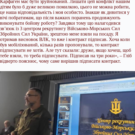
Карфаген має бути зруйнований. Лишати цей конфлікт нашим
дітям було б дуже великою помилкою, цього не можна робити,
це наша відповідальність і моя особисто. Інакше як дивитися у
вічі побратимам, що після важких поранень продовжують
виконувати бойову роботу? Завдяки тому що налагодився
зв’язок із 3 центром рекрутингу Військово-Морських Сил
Збройних Сил України, зрештою мене взяли на посаду. Я
отримав висновок ВЛК, то вже і контракт підписав. Хоча коли
був мобілізований, кілька разів пропонували, то контракт
підписувати не хотів. Але тут сказали: друже, якщо хочеш, щоб
тебе взяли, то треба підписувати. Підписав на три роки», – Гліб
відверто пояснює, чому саме вирішив підписати контракт.