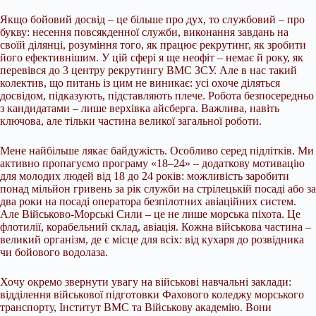
Якщо бойовий досвід – це більше про дух, то службовий – про
букву: несення повсякденної служби, виконання завдань на
своїй ділянці, розуміння того, як працює рекрутинг, як зробити
його ефективнішим. У цій сфері я ще неофіт – немає й року, як
перевівся до 3 центру рекрутингу ВМС ЗСУ. Але в нас такий
колектив, що питань із цим не виникає: усі охоче діляться
досвідом, підказують, підставляють плече. Робота безпосередньо
з кандидатами – лише верхівка айсберга. Важлива, навіть
ключова, але тільки частина великої загальної роботи.
Мене найбільше лякає байдужість. Особливо серед підлітків. Ми
активно пропагуємо програму «18–24» – додаткову мотивацію
для молодих людей від 18 до 24 років: можливість заробити
понад мільйон гривень за рік служби на стрілецькій посаді або за
два роки на посаді оператора безпілотних авіаційних систем.
Але Військово-Морські Сили – це не лише морська піхота. Це
флотилії, корабельний склад, авіація. Кожна військова частина –
великий організм, де є місце для всіх: від кухаря до розвідника
чи бойового водолаза.
Хочу окремо звернути увагу на військові навчальні заклади:
відділення військової підготовки Фахового коледжу морського
транспорту, Інститут ВМС та Військову академію. Вони