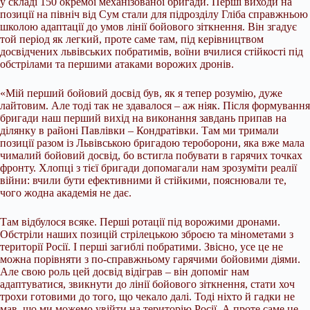
у складі 150 окремої механізованої бригади. Перші виходи на
позиції на північ від Сум стали для підрозділу Гліба справжньою
школою адаптації до умов лінії бойового зіткнення. Він згадує
той період як легкий, проте саме там, під керівництвом
досвідчених львівських побратимів, воїни вчилися стійкості під
обстрілами та першими атаками ворожих дронів.
«Мій перший бойовий досвід був, як я тепер розумію, дуже
лайтовим. Але тоді так не здавалося – аж ніяк. Після формування
бригади наш перший вихід на виконання завдань припав на
ділянку в районі Павлівки – Кондратівки. Там ми тримали
позиції разом із Львівською бригадою тероборони, яка вже мала
чималий бойовий досвід, бо встигла побувати в гарячих точках
фронту. Хлопці з тієї бригади допомагали нам зрозуміти реалії
війни: вчили бути ефективними й стійкими, пояснювали те,
чого жодна академія не дає.
Там відбулося всяке. Перші ротації під ворожими дронами.
Обстріли наших позицій стрілецькою зброєю та мінометами з
території Росії. І перші загиблі побратими. Звісно, усе це не
можна порівняти з по-справжньому гарячими бойовими діями.
Але свою роль цей досвід відіграв – він допоміг нам
адаптуватися, звикнути до лінії бойового зіткнення, стати хоч
трохи готовими до того, що чекало далі. Тоді ніхто й гадки не
мав, що ми можемо увійти на територію Росії. А проте саме це