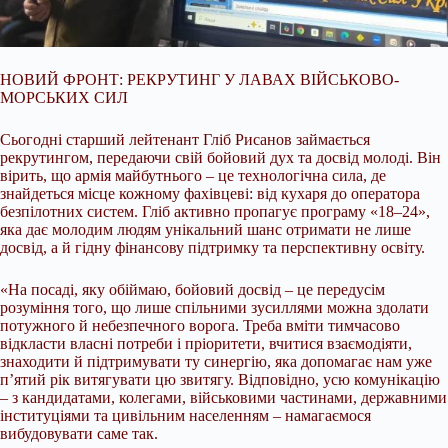
НОВИЙ ФРОНТ: РЕКРУТИНГ У ЛАВАХ ВІЙСЬКОВО-
МОРСЬКИХ СИЛ
Сьогодні старший лейтенант Гліб Рисанов займається
рекрутингом, передаючи свій бойовий дух та досвід молоді. Він
вірить, що армія майбутнього – це технологічна сила, де
знайдеться місце кожному фахівцеві: від кухаря до оператора
безпілотних систем. Гліб активно пропагує програму «18–24»,
яка дає молодим людям унікальний шанс отримати не лише
досвід, а й гідну фінансову підтримку та перспективну освіту.
«На посаді, яку обіймаю, бойовий досвід – це передусім
розуміння того, що лише спільними зусиллями можна здолати
потужного й небезпечного ворога. Треба вміти тимчасово
відкласти власні потреби і пріоритети, вчитися взаємодіяти,
знаходити й підтримувати ту синергію, яка допомагає нам уже
п’ятий рік витягувати цю звитягу. Відповідно, усю комунікацію
– з кандидатами, колегами, військовими частинами, державними
інституціями та цивільним населенням – намагаємося
вибудовувати саме так.