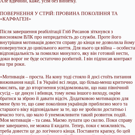
Але вдячний, каже, усім без винятку.
ПОВЕРНЕННЯ У СТРІЙ: ПРОВИНА ПОКОЛІННЯ ТА
«КАРФАГЕН»
Після завершення реабілітації Гліб Рисанов зіткнувся з
висновком ВЛК про непридатність до служби. Проте його
внутрішня мотивація довести справу до кінця не дозволила йому
повернутися до цивільного життя. Для нього ця війна – особиста
відповідальність за помилки минулого, яку він готовий нести,
доки ворог не буде остаточно розбитий. І він підписав контракт
на три роки.
«Мотивація – проста. На кону тоді стояло й досі стоїть питання
виживання нації. І в Україні всі люди, що більш-менш критично
мислять, ще до вторгнення усвідомлювали, що наш північний
сусід – це дикун і вбивця, тому нема іншого виходу, окрім
братися за зброю й давати відсіч. Додатковою мотивацією для
мене було те, що саме покоління українців приблизно мого та
старшого віку відповідальне за те, що не зробили достатньо і
вчасно того, що мало б унеможливити такий розвиток подій.
Моя мотивація – та сама. Маємо лупати цю скелю. Поки справу
не завершено, не можна її кидати. Тепер, поки є можливість,
треба довести це до логічного кінця. Поставити крапку, бо цей