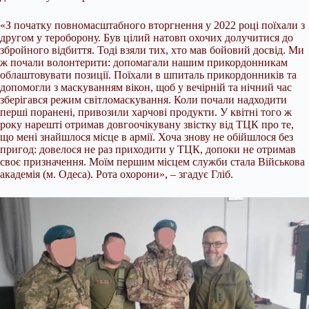
«З початку повномасштабного вторгнення у 2022 році поїхали з
другом у тероборону. Був цілий натовп охочих долучитися до
збройного відбиття. Тоді взяли тих, хто мав бойовий досвід. Ми
ж почали волонтерити: допомагали нашим прикордонникам
облаштовувати позиції. Поїхали в шпиталь прикордонників та
допомогли з маскуванням вікон, щоб у вечірній та нічний час
зберігався режим світломаскування. Коли почали надходити
перші поранені, привозили харчові продукти. У квітні того ж
року нарешті отримав довгоочікувану звістку від ТЦК про те,
що мені знайшлося місце в армії. Хоча знову не обійшлося без
пригод: довелося не раз приходити у ТЦК, допоки не отримав
своє призначення. Моїм першим місцем служби стала Військова
академія (м. Одеса). Рота охорони», – згадує Гліб.