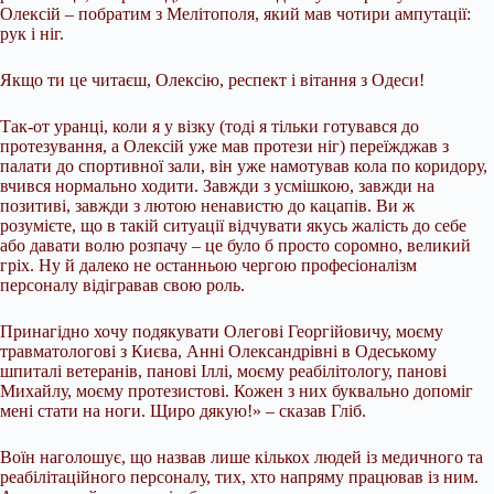
Олексій – побратим з Мелітополя, який мав чотири ампутації:
рук і ніг.
Якщо ти це читаєш, Олексію, респект і вітання з Одеси!
Так-от уранці, коли я у візку (тоді я тільки готувався до
протезування, а Олексій уже мав протези ніг) переїжджав з
палати до спортивної зали, він уже намотував кола по коридору,
вчився нормально ходити. Завжди з усмішкою, завжди на
позитиві, завжди з лютою ненавистю до кацапів. Ви ж
розумієте, що в такій ситуації відчувати якусь жалість до себе
або давати волю розпачу – це було б просто соромно, великий
гріх. Ну й далеко не останньою чергою професіоналізм
персоналу відігравав свою роль.
Принагідно хочу подякувати Олегові Георгійовичу, моєму
травматологові з Києва, Анні Олександрівні в Одеському
шпиталі ветеранів, панові Іллі, моєму реабілітологу, панові
Михайлу, моєму протезистові. Кожен з них буквально допоміг
мені стати на ноги. Щиро дякую!» – сказав Гліб.
Воїн наголошує, що назвав лише кількох людей із медичного та
реабілітаційного персоналу, тих, хто напряму працював із ним.