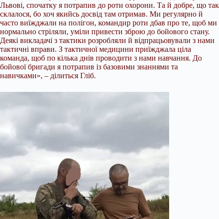
Львові, спочатку я потрапив до роти охорони. Та й добре, що так
склалося, бо хоч якийсь досвід там отримав. Ми регулярно й
часто виїжджали на полігон, командир роти дбав про те, щоб ми
нормально стріляли, уміли привести зброю до бойового стану.
Деякі викладачі з тактики розробляли й відпрацьовували з нами
тактичні вправи. З тактичної медицини приїжджала ціла
команда, щоб по кілька днів проводити з нами навчання. До
бойової бригади я потрапив із базовими знаннями та
навичками», – ділиться Гліб.