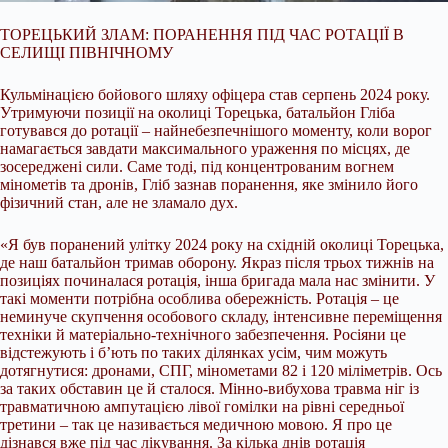
ТОРЕЦЬКИЙ ЗЛАМ: ПОРАНЕННЯ ПІД ЧАС РОТАЦІЇ В
СЕЛИЩІ ПІВНІЧНОМУ
Кульмінацією бойового шляху офіцера став серпень 2024 року.
Утримуючи позиції на околиці Торецька, батальйон Гліба
готувався до ротації – найнебезпечнішого моменту, коли ворог
намагається завдати максимального ураження по місцях, де
зосереджені сили. Саме тоді, під концентрованим вогнем
мінометів та дронів, Гліб зазнав поранення, яке змінило його
фізичний стан, але не зламало дух.
«Я був поранений улітку 2024 року на східній околиці Торецька,
де наш батальйон тримав оборону. Якраз після трьох тижнів на
позиціях починалася ротація, інша бригада мала нас змінити. У
такі моменти потрібна особлива обережність. Ротація – це
неминуче скупчення особового складу, інтенсивне переміщення
техніки й матеріально-технічного забезпечення. Росіяни це
відстежують і б’ють по таких ділянках усім, чим можуть
дотягнутися: дронами, СПГ, мінометами 82 і 120 міліметрів. Ось
за таких обставин це й сталося. Мінно-вибухова травма ніг із
травматичною ампутацією лівої гомілки на рівні середньої
третини – так це називається медичною мовою. Я про це
дізнався вже під час лікування. За кілька днів ротація