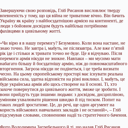
Завершуючи свою розповідь, Гліб Рисанов висловлює тверду
впевненість у тому, що ця війна не триватиме вічно. Він бачить
Україну як країну з найбоєздатнішою армією на континенті, де
люди з бойовим досвідом будуть найбільш потрібними
фахівцями в цивільному житті.
«Чи вірю я в нашу перемогу? Безумовно. Коли вона настане, не
знаю точно. Не завтра і, мабуть, не післязавтра. Але вже п’ятий
рік іде і стільки ж тривати точно не буде. Це я відчуваю. Після
перемоги армія нікуди не зникне. Навпаки – ми мусимо мати
набагато більшу й боєздатнішу армію, ніж до повномасштабного
вторгнення. Загроза нікуди не подінеться, і це треба визнати
чесно. На цьому європейському просторі має існувати реальна
військова сила, здатна відповісти на різні виклики. І, мабуть, це
буде українська армія або щось створене на її основі. Ті, хто
захоче повернутися до цивільного життя, зможе це зробити. І
вони прийдуть туди іншими людьми: з досвідом, дисципліною,
умінням ухвалювати рішення швидко й під тиском. Попит на
таких людей зростатиме. Це, до речі, ще один аргумент на
користь військових навчальних закладів і не останній», – Гліб
підсумував словами, сповненими надії та стратегічного бачення.
Фото Володимира Загребельного й ті, що надав Гліб Рисанов