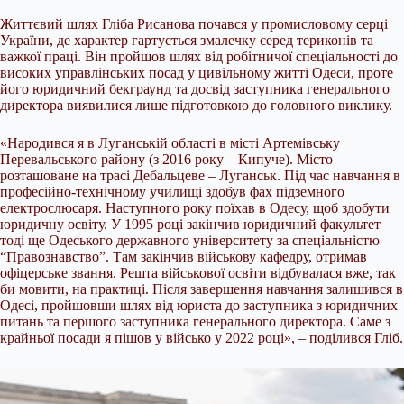
Життєвий шлях Гліба Рисанова почався у промисловому серці
України, де характер гартується змалечку серед териконів та
важкої праці. Він пройшов шлях від робітничої спеціальності до
високих управлінських посад у цивільному житті Одеси, проте
його юридичний бекграунд та досвід заступника генерального
директора виявилися лише підготовкою до головного виклику.
«Народився я в Луганській області в місті Артемівську
Перевальського району (з 2016 року – Кипуче). Місто
розташоване на трасі Дебальцеве – Луганськ. Під час навчання в
професійно-технічному училищі здобув фах підземного
електрослюсаря. Наступного року поїхав в Одесу, щоб здобути
юридичну освіту. У 1995 році закінчив юридичний факультет
тоді ще Одеського державного університету за спеціальністю
“Правознавство”. Там закінчив військову кафедру, отримав
офіцерське звання. Решта військової освіти відбувалася вже, так
би мовити, на практиці. Після завершення навчання залишився в
Одесі, пройшовши шлях від юриста до заступника з юридичних
питань та першого заступника генерального директора. Саме з
крайньої посади я пішов у військо у 2022 році», – поділився Гліб.