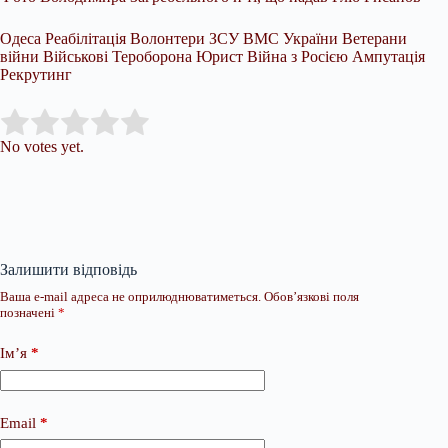
Одеса Реабілітація Волонтери ЗСУ ВМС України Ветерани
війни Військові Тероборона Юрист Війна з Росією Ампутація
Рекрутинг
Submit Rating
Rate this item:
No votes yet.
Залишити відповідь
Ваша e-mail адреса не оприлюднюватиметься.
Обов’язкові поля
позначені
*
Ім’я
*
Email
*