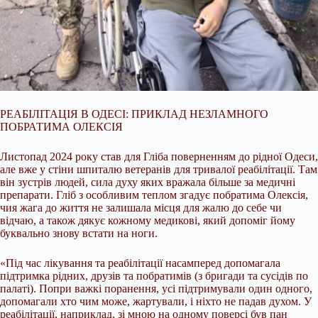
РЕАБІЛІТАЦІЯ В ОДЕСІ: ПРИКЛАД НЕЗЛАМНОГО
ПОБРАТИМА ОЛЕКСІЯ
Листопад 2024 року став для Гліба поверненням до рідної Одеси,
але вже у стіни шпиталю ветеранів для тривалої реабілітації. Там
він зустрів людей, сила духу яких вражала більше за медичні
препарати. Гліб з особливим теплом згадує побратима Олексія,
чия жага до життя не залишала місця для жалю до себе чи
відчаю, а також дякує кожному медикові, який допоміг йому
буквально знову встати на ноги.
«Під час лікування та реабілітації насамперед допомагала
підтримка рідних, друзів та побратимів (з бригади та сусідів по
палаті). Попри важкі поранення, усі підтримували один одного,
допомагали хто чим може, жартували, і ніхто не падав духом. У
реабілітації, наприклад, зі мною на одному поверсі був пан