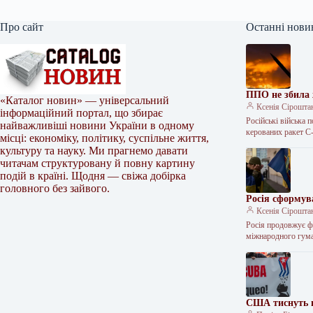
Про сайт
Останні нови
ППО не збила ж
«Каталог новин» — універсальний
Ксенія Сірошта
інформаційний портал, що збирає
Російські війська 
найважливіші новини України в одному
керованих ракет С
місці: економіку, політику, суспільне життя,
культуру та науку. Ми прагнемо давати
читачам структуровану й повну картину
подій в країні. Щодня — свіжа добірка
головного без зайвого.
Росія сформув
Ксенія Сірошта
Росія продовжує ф
міжнародного гуман
США тиснуть н