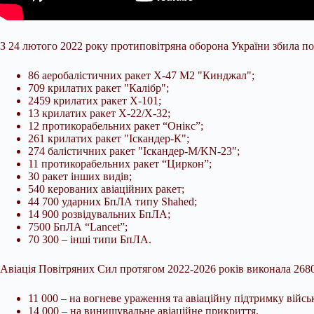
З 24 лютого 2022 року протиповітряна оборона України збила по
86 аеробалістичних ракет Х-47 М2 "Кинджал";
709 крилатих ракет "Калібр";
2459 крилатих ракет Х-101;
13 крилатих ракет Х-22/Х-32;
12 протикорабельних ракет “Онікс”;
261 крилатих ракет "Іскандер-К";
274 балістичних ракет "Іскандер-М/KN-23";
11 протикорабельних ракет “Циркон”;
30 ракет інших видів;
540 керованих авіаційних ракет;
44 700 ударних БпЛА типу Shahed;
14 900 розвідувальних БпЛА;
7500 БпЛА “Lancet”;
70 300 – інші типи БпЛА.
Авіація Повітряних Сил протягом 2022-2026 років виконала 2680
11 000 – на вогневе ураження та авіаційну підтримку війсь
14 000 – на винищувальне авіаційне прикриття.