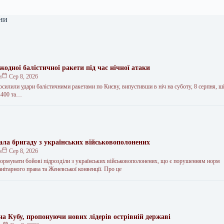
ни
одної балістичної ракети під час нічної атаки
н
Сер 8, 2026
посилили удари балістичними ракетами по Києву, випустивши в ніч на суботу, 8 серпня, ші
-400 та…
ала бригаду з українських військовополонених
н
Сер 8, 2026
ормувати бойові підрозділи з українських військовополонених, що є порушенням норм
ітарного права та Женевської конвенції. Про це
а Кубу, пропонуючи нових лідерів острівній державі