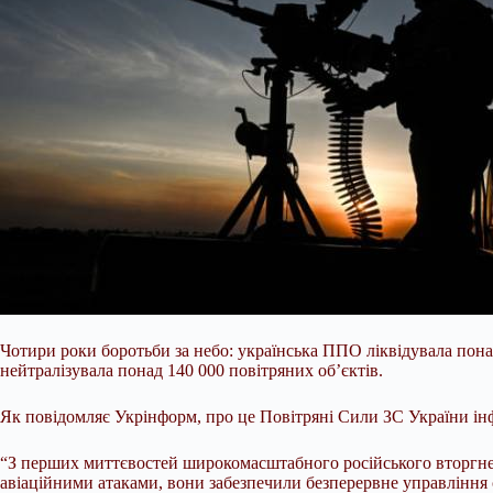
Чотири роки боротьби за небо: українська ППО ліквідувала пона
нейтралізувала понад 140 000 повітряних об’єктів.
Як повідомляє Укрінформ, про це Повітряні Сили ЗС України ін
“З перших миттєвостей широкомасштабного російського вторгнен
авіаційними атаками, вони забезпечили безперервне управління с