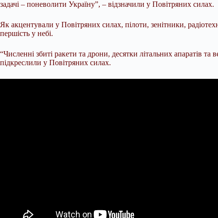
задачі – поневолити Україну”, – відзначили у Повітряних силах.
Як акцентували у Повітряних силах, пілоти, зенітники, радіотехн
першість у небі.
“Численні збиті ракети та дрони, десятки літальних апаратів та 
підкреслили у Повітряних силах.