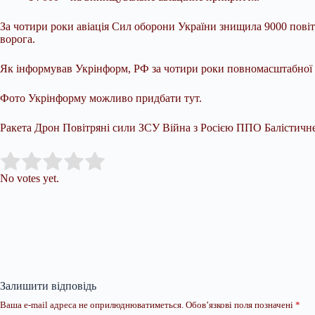
За чотири роки авіація Сил оборони України знищила 9000 повітр
ворога.
Як інформував Укрінформ, РФ за чотири роки повномасштабної в
Фото Укрінформу можливо придбати тут.
Ракета Дрон Повітряні сили ЗСУ Війна з Росією ППО Балістичн
Submit Rating
Rate this item:
No votes yet.
Залишити відповідь
Ваша e-mail адреса не оприлюднюватиметься.
Обов’язкові поля позначені
*