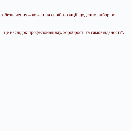
 та забезпечення – кожен на своїй позиції щоденно виборює
 це наслідок професіоналізму, хоробрості та самовідданості”, –