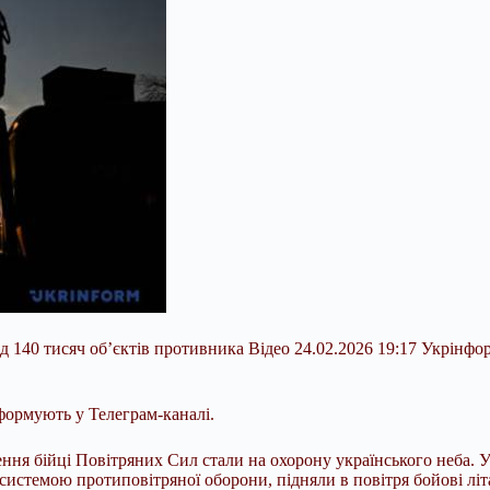
д 140 тисяч об’єктів противника Відео 24.02.2026 19:17 Укрінфо
формують у Телеграм-каналі.
ня бійці Повітряних Сил стали на охорону українського неба. 
истемою протиповітряної оборони, підняли в повітря бойові літа