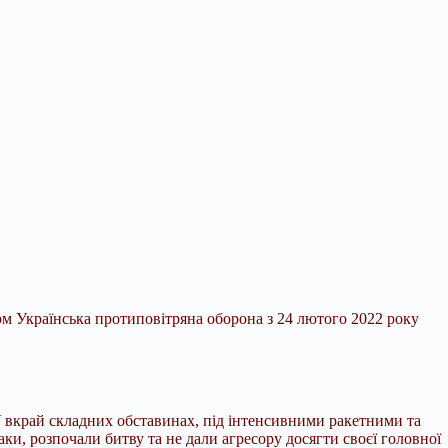
рм Українська протиповітряна оборона з 24 лютого 2022 року
У вкрай складних обставинах, під інтенсивними
ракетними та
ки, розпочали битву та не дали агресору досягти своєї головної