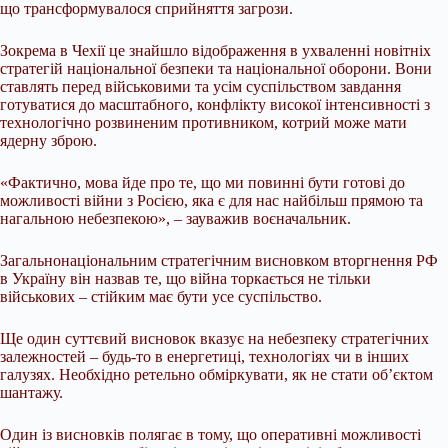
що трансформувалося сприйняття загрози.
Зокрема в Чехії це знайшло відображення в ухваленні новітніх
стратегій національної безпеки та національної оборони. Вони
ставлять перед військовими та усім суспільством завдання
готуватися до масштабного, конфлікту високої інтенсивності з
технологічно розвиненим противником, котрий може мати
ядерну зброю.
«Фактично, мова йде про те, що ми повинні бути готові до
можливості війни з Росією, яка є для нас найбільш прямою та
нагальною небезпекою», – зауважив воєначальник.
Загальнонаціональним стратегічним висновком вторгнення РФ
в Україну він назвав те, що війна торкається не тільки
військових – стійким має бути усе суспільство.
Ще один суттєвий висновок вказує на небезпеку стратегічних
залежностей – будь-то в енергетиці, технологіях чи в інших
галузях. Необхідно ретельно обміркувати, як не стати об’єктом
шантажу.
Один із висновків полягає в тому, що оперативні можливості