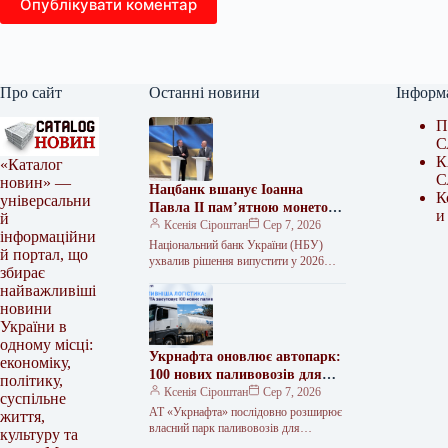
Опублікувати коментар
Про сайт
Останні новини
Інформ
П
С
К
«Каталог
С
новин» —
Нацбанк вшанує Іоанна
К
універсальни
Павла II пам’ятною монетою
и
й
2026 року
Ксенія Сіроштан
Сер 7, 2026
інформаційни
Національний банк України (НБУ)
й портал, що
ухвалив рішення випустити у 2026
збирає
році пам’ятну монету, присвячену
найважливіші
Папі Римському Іоанну Павлу II та 25-
новини
річчю…
України в
одному місці:
Укрнафта оновлює автопарк:
економіку,
100 нових паливовозів для
політику,
стабільного постачання
Ксенія Сіроштан
Сер 7, 2026
суспільне
пального
АТ «Укрнафта» послідовно розширює
життя,
власний парк паливовозів для
культуру та
підвищення надійності постачання