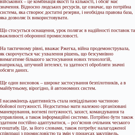
військових – це комбінація якості та кількості, і обсяг має
значення. Відносно людських ресурсів, це означає, що потрібна
система, яка створює достатні резерви, і необхідна правова база,
яка дозволяє їх використовувати.
Що стосується оснащення, урок полягає в надійності поставок та
важливості оборонної промисловості.
На тактичному рівні, вважає Ржегка, війна продемонструвала,
як скорочується час ухвалення рішень, що безсумнівно
вимагатиме більшого застосування нових технологій,
наприклад, штучний інтелект, та здатності обробляти значні
обсяги даних.
Ще один висновок – широке застосування безпілотників, а в
майбутньому, вірогідно, й автономних систем.
І насамкінець адаптивність стала невіддільною частиною
бойової потужності. Недостатньо мати належно організовані
маневрування, вогневі потужності, захист, командування та
управління, а також інформаційні системи. Потрібно бути також
здатним постійно адаптуватися, – роз’яснив очільник чеського
генштабу. Це, за його словами, також потребує налагодженої
співпраці з промисловістю та змін у процесах закупівель,