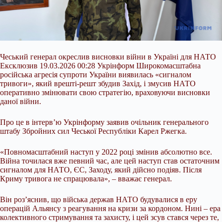
Чеський генерал окреслив висновки війни в Україні для НАТО
Ексклюзив 19.03.2026 00:28 Укрінформ Широкомасштабна
російська агресія супроти України виявилась «сигналом
тривоги», який врешті-решт збудив Захід, і змусив НАТО
оперативно змінювати свою стратегію, враховуючи висновки
даної війни.
Про це в інтерв’ю Укрінформу заявив очільник генерального
штабу Збройних сил Чеської Республіки Карел Ржегка.
«Повномасштабний наступ у 2022 році змінив абсолютно все.
Війна точилася
вже певний час, але цей наступ став остаточним
сигналом для НАТО, ЄС, Заходу, який дійсно подіяв. Після
Криму тривога не спрацювала», – вважає генерал.
Він роз’яснив, що війська держав НАТО будувалися в еру
операцій Альянсу з реагування на кризи за кордоном. Нині – ера
колективного стримування та захисту, і цей зсув стався через те,