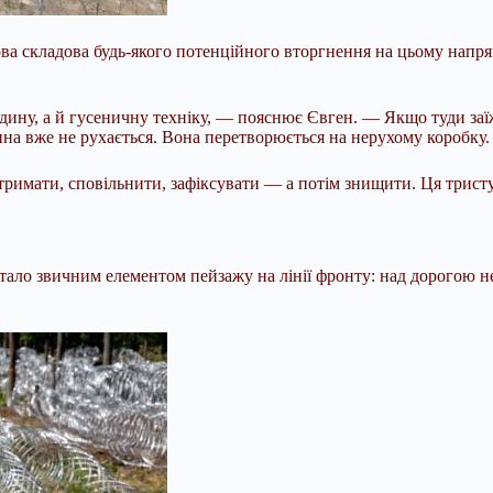
ова складова будь-якого потенційного вторгнення на цьому напря
ину, а й гусеничну техніку, — пояснює Євген. — Якщо туди заї
ина вже не рухається. Вона перетворюється на нерухому коробку.
тримати, сповільнити, зафіксувати — а потім знищити. Ця тристу
 стало звичним елементом пейзажу на лінії фронту: над дорогою 