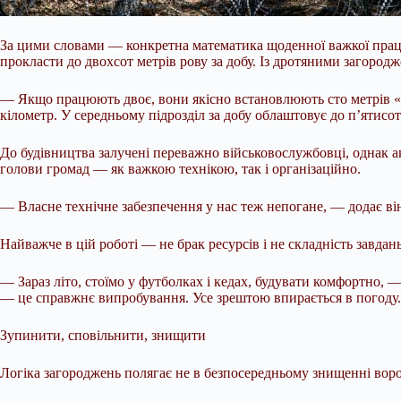
За цими словами — конкретна математика щоденної важкої праці
прокласти до двохсот метрів рову за добу. Із дротяними загоро
— Якщо працюють двоє, вони якісно встановлюють сто метрів «
кілометр. У середньому підрозділ за добу облаштовує до п’ятисот
До будівництва залучені переважно військовослужбовці, однак ак
голови громад — як важкою технікою, так і організаційно.
— Власне технічне забезпечення у нас теж непогане, — додає ві
Найважче в цій роботі — не брак ресурсів і не складність завда
— Зараз літо, стоїмо у футболках і кедах, будувати комфортно,
— це справжнє випробування. Усе зрештою впирається в погоду.
Зупинити, сповільнити, знищити
Логіка загороджень полягає не в безпосередньому знищенні ворог