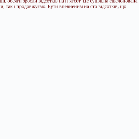
, обсяги зросли відсотків на п’ятсот. Це суцільна ешелонована
и, так і продовжуємо. Бути впевненим на сто відсотків, що