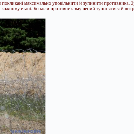
 покликані максимально уповільнити й зупинити противника. Зр
 кожному етапі. Бо коли противник змушений зупинятися й витра