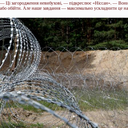
— Ці загородження невибухові, — підкреслює «Ніссан». — Вони
або обійти. Але наше завдання — максимально ускладнити це на