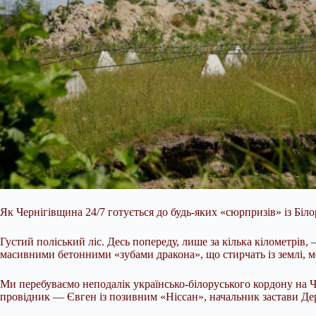
Як Чернігівщина 24/7 готується до будь-яких «сюрпризів» із Біл
Густий поліський ліс. Десь попереду, лише за кілька кілометрі
масивними бетонними «зубами дракона», що стирчать із землі, 
Ми
перебуваємо неподалік українсько-білоруського кордону на Ч
провідник — Євген із позивним «Ніссан», начальник застави Дер