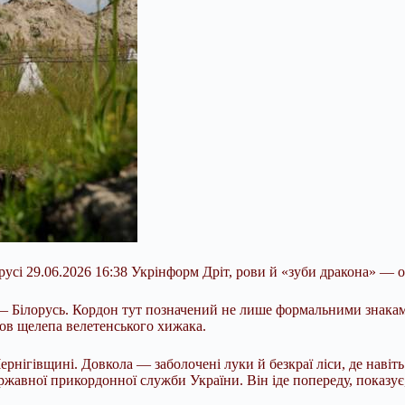
орусі 29.06.2026 16:38 Укрінформ Дріт, рови й «зуби дракона» — 
в, — Білорусь. Кордон тут позначений не лише формальними знака
мов щелепа велетенського хижака.
ернігівщині. Довкола — заболочені луки й безкраї ліси, де навіт
жавної прикордонної служби України. Він іде попереду, показує,