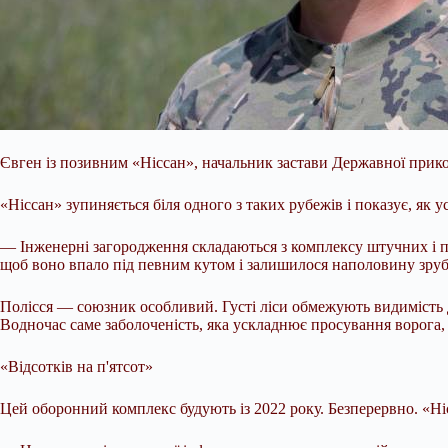
Євген із позивним «Ніссан», начальник застави Державної прик
«Ніссан» зупиняється біля одного з таких рубежів і показує, як
— Інженерні загородження складаються з комплексу штучних і 
щоб воно впало під певним кутом і залишилося наполовину зруба
Полісся — союзник особливий. Густі ліси обмежують видимість дл
Водночас саме заболоченість, яка ускладнює просування ворога,
«Відсотків на п'ятсот»
Цей оборонний комплекс будують із 2022 року. Безперервно. «Ні