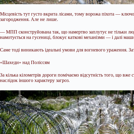
Місцевість тут густо вкрита лісами, тому ворожа піхота — ключ
загородження. Але не лише.
— МПП сконструйована так, що намертво заплутує не тільки люд
намотується на гусениці, блокує каткові механізми — і далі маш
Саме тоді виникають ідеальні умови для вогневого ураження. За
«Шахеди» над Поліссям
За кілька кілометрів дороги помічаємо відсутність того, що вже
наслідок іншого характеру загроз.