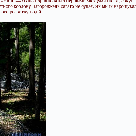
е він. — Якщо порівнювати з першими місяцями після деокупації
тного кордону. Загороджень багато не буває. Як ми їх нарощувал
кого розвитку подій.