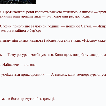
. Протитанкові рови копають важкою технікою, а інколи — вручн
дженнями інша арифметика — тут головний ресурс люди.
Єгози» приблизно за чотири години, — пояснює Євген. — Якщо з
 метрів надійного бар’єра.
тивну підтримку надають і місцеві органи влади. «Ніссан» каже,
н. — Тому ресурси комбінуються. Коли щось потрібне, завжди є д
нь. Найважче — погода.
 — усміхається прикордонник. — А взимку, коли температура опус
а, а в його примусовій затримці.