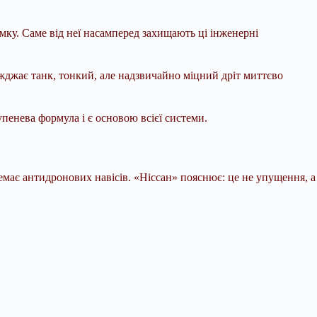
мку. Саме від неї насамперед захищають ці інженерні
жджає танк, тонкий, але надзвичайно міцний дріт миттєво
пенева формула і є основою всієї системи.
немає антидронових навісів. «Ніссан» пояснює: це не упущення, а