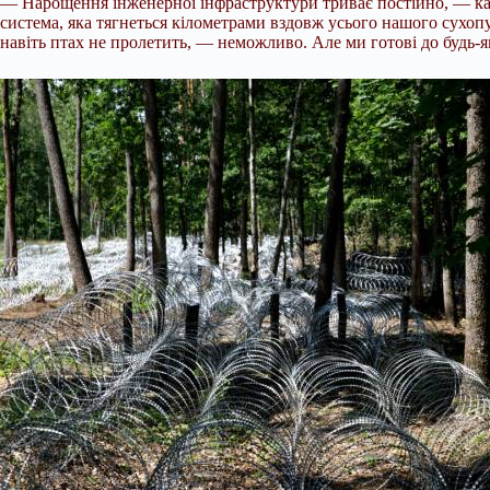
— Нарощення інженерної інфраструктури триває постійно, — каж
система, яка тягнеться кілометрами вздовж усього нашого сухопу
навіть птах не пролетить, — неможливо. Але ми готові до будь-я