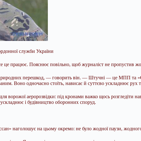
ордонної служби України
 усе це працює. Пояснює повільно, щоб журналіст не пропустив жо
природних перешкод, — говорить він. — Штучні — це МПП та «Єг
ним. Воно одночасно стоїть, нависає й суттєво ускладнює рух т
я ворожої аеророзвідки: під кронами важко щось розгледіти наві
 ускладнює і будівництво оборонних споруд.
ссан» наголошує на цьому окремо: не було жодної паузи, жодног