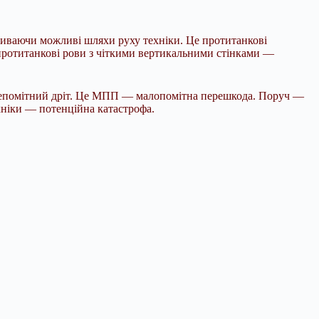
криваючи можливі шляхи руху техніки. Це протитанкові
 протитанкові рови з чіткими вертикальними стінками —
 непомітний дріт. Це МПП — малопомітна перешкода. Поруч —
хніки — потенційна катастрофа.