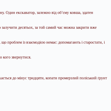
у. Один екскаватор, залежно від об’єму ковша, здатен
алучити десятьох, за той самий час можна закрити вже
 що проблем із взаємодією немає: допомагають і старостати, і
о кого звернутися.
кається до мінус тридцяти, копати промерзлий поліський ґрунт