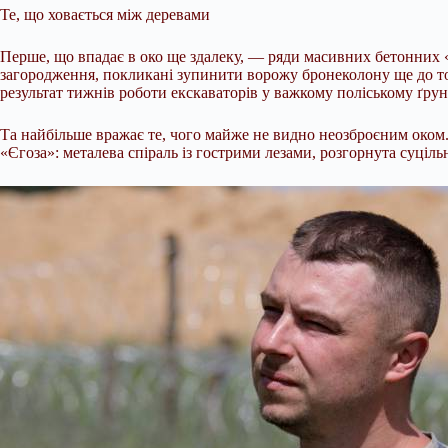
Те, що ховається між деревами
Перше, що впадає в око ще здалеку, — ряди масивних бетонних «
загородження, покликані зупинити ворожу бронеколону ще до тог
результат тижнів роботи екскаваторів у важкому поліському ґрун
Та найбільше вражає те, чого майже не видно неозброєним око
«Єгоза»: металева спіраль із гострими лезами, розгорнута суці