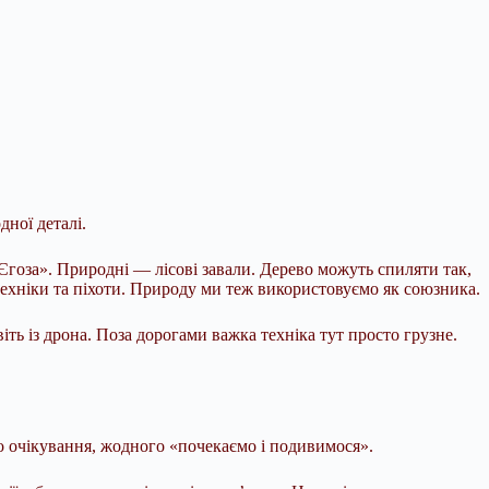
дної деталі.
оза». Природні — лісові завали. Дерево можуть спиляти так,
ехніки та піхоти. Природу ми теж використовуємо як союзника.
ть із дрона. Поза дорогами важка техніка тут просто грузне.
о очікування, жодного «почекаємо і подивимося».