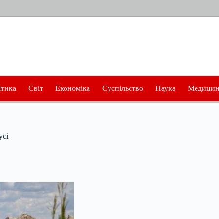
ітика
Світ
Економіка
Суспільство
Наука
Медицин
усі