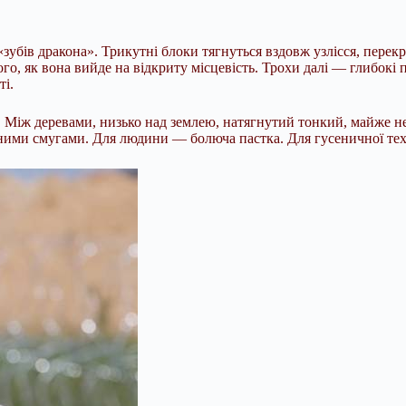
зубів дракона». Трикутні блоки тягнуться вздовж узлісся, пере
о, як вона вийде на відкриту місцевість. Трохи далі — глибокі
ті.
м. Між деревами, низько над землею, натягнутий тонкий, майже
льними смугами. Для людини — болюча пастка. Для гусеничної те