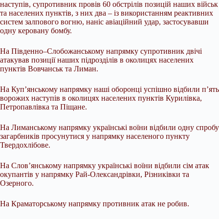
наступів, супротивник провів 60 обстрілів позицій наших військ
та населених пунктів, з них два – із використанням реактивних
систем залпового вогню, наніс авіаційний удар, застосувавши
одну керовану бомбу.
На Південно–Слобожанському напрямку супротивник двічі
атакував позиції наших підрозділів в околицях населених
пунктів Вовчанськ та Лиман.
На Куп’янському напрямку наші оборонці успішно відбили п’ять
ворожих наступів в околицях населених пунктів Курилівка,
Петропавлівка та Піщане.
На Лиманському напрямку українські воїни відбили одну спробу
загарбників просунутися у напрямку населеного пункту
Твердохлібове.
На Слов’янському напрямку українські воїни відбили сім атак
окупантів у напрямку Рай-Олександрівки, Різниківки та
Озерного.
На Краматорському напрямку противник атак не робив.