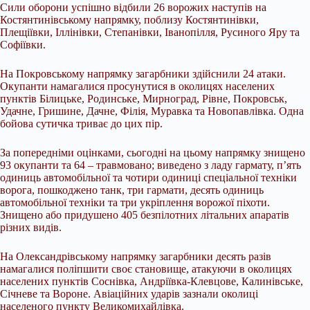
Сили оборони успішно відбили 26 ворожих наступів на
Костянтинівському напрямку, поблизу Костянтинівки,
Плещіївки, Іллінівки, Степанівки, Іванопілля, Русиного Яру та
Софіївки.
На Покровському напрямку загарбники здійснили 24 атаки.
Окупанти намагалися просунутися в околицях населених
пунктів Білицьке, Родинське, Мирноград, Рівне, Покровськ,
Удачне, Гришине, Дачне, Філія, Муравка та Новопавлівка. Одна
бойова сутичка триває до цих пір.
За попередніми оцінками, сьогодні на цьому напрямку знищено
93 окупанти та 64 – травмовано; виведено з ладу гармату, п’ять
одиниць автомобільної та чотири одиниці спеціальної техніки
ворога, пошкоджено танк, три гармати, десять одиниць
автомобільної техніки та три укріплення ворожої піхоти.
Знищено або придушено 405 безпілотних літальних апаратів
різних видів.
На Олександрівському напрямку загарбники десять разів
намагалися поліпшити своє становище, атакуючи в околицях
населених пунктів Соснівка, Андріївка-Клевцове, Калинівське,
Січневе та Вороне. Авіаційних ударів зазнали околиці
населеного пункту Великомихайлівка.