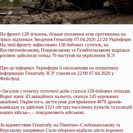
На фронті 128 зіткнень, більше половини атак противника на
трьох відтинках Зведення Генштабу 07.04.2026 22:24 Укрінформ
На лінії фронту зафіксовано 128 бойових сутичок, на
Костянтинівському, Покровському та Гуляйпільському відрізках
росіяни здійснили понад 70 наступів на укріплення ЗСУ.
Про це інформує Укрінформ із посиланням на оперативну
інформацію Генштабу ЗСУ станом на 22:00 07.04.2026 у
Фейсбуці.
«Загалом з початку поточної доби сталося 128 бойових епізодів.
Ворог наніс 43 авіаційних
нальоти, скинув 145 керованих
авіабомб. Окрім того, застосував для враження 4878 дронів-
камікадзе та здійснив 2321 обстріл населених пунктів та позицій
наших військ», – повідомляють військові.
За відомостями Генштабу, на Північно–Слобожанському та
Курському напрямках Сили оборони відбили шість ворожих