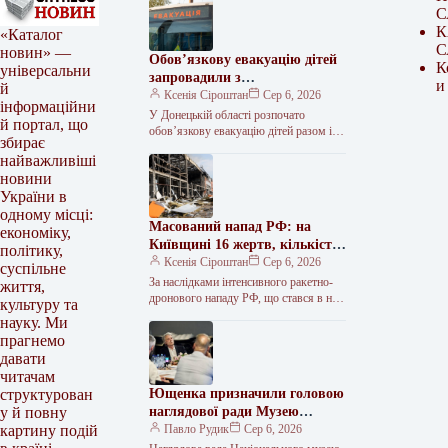
С
К
«Каталог
С
новин» —
Обов’язкову евакуацію дітей
К
універсальни
запровадили з
и
й
найнебезпечніших зон
Ксенія Сіроштан
Сер 6, 2026
інформаційни
Краматорська та двох сусідніх
У Донецькій області розпочато
й портал, що
селищ.
обов’язкову евакуацію дітей разом із
збирає
батьками з населених пунктів
найважливіші
Красноторка та Біленьке, а також
новини
найбільш вразливих…
України в
одному місці:
Масований напад РФ: на
економіку,
Київщині 16 жертв, кількість
політику,
поранених сягнула 36
Ксенія Сіроштан
Сер 6, 2026
суспільне
За наслідками інтенсивного ракетно-
життя,
дронового нападу РФ, що стався в ніч
культуру та
проти 5 серпня, на Київщині
науку. Ми
зафіксовано 36 поранених, 16 людей…
прагнемо
давати
читачам
Ющенка призначили головою
структурован
наглядової ради Музею
у й повну
Голодомору
Павло Рудик
Сер 6, 2026
картину подій