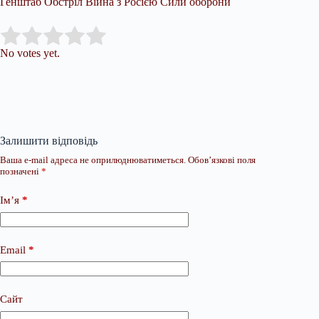
Генштаб Обстріл Війна з Росією Сили оборони
Submit Rating
Rate this item:
No votes yet.
Залишити відповідь
Ваша e-mail адреса не оприлюднюватиметься.
Обов’язкові поля
позначені
*
Ім’я
*
Email
*
Сайт