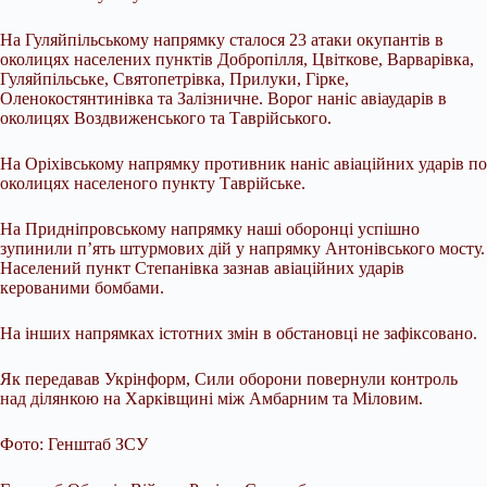
На Гуляйпільському напрямку сталося 23 атаки окупантів в
околицях населених пунктів Добропілля, Цвіткове, Варварівка,
Гуляйпільське, Святопетрівка, Прилуки, Гірке,
Оленокостянтинівка та Залізничне. Ворог наніс авіаударів в
околицях Воздвиженського та Таврійського.
На Оріхівському напрямку противник наніс авіаційних ударів по
околицях населеного пункту Таврійське.
На Придніпровському напрямку наші оборонці успішно
зупинили п’ять штурмових дій у напрямку Антонівського мосту.
Населений пункт Степанівка зазнав авіаційних ударів
керованими бомбами.
На інших напрямках істотних змін в обстановці не зафіксовано.
Як передавав Укрінформ, Сили оборони повернули контроль
над ділянкою на Харківщині між Амбарним та Міловим.
Фото: Генштаб ЗСУ