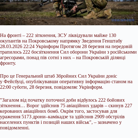
На фронті – 222 зіткнення, ЗСУ ліквідували майже 130
окупантів на Покровському напрямку Зведення Генштабу
28.03.2026 22:24 Укрінформ Протягом 28 березня на передовій
трапилось 222 боєзіткнення Сил оборони України з російськими
агресорами, понад пів сотні з них – на Покровській ділянці
фронту.
Про це Генеральний штаб Збройних Сил України доніс
у Фейсбуці, опублікувавши оперативну інформацію станом на
22:00 суботи, 28 березня, повідомляє Укрінформ.
"Загалом від початку поточної доби
відбулось 222 бойових
зіткнення… Ворог здійснив 75 авіаційних ударів – скинув 227
керованих авіаційних бомб. Окрім того, застосував для
ураження 5173 дрони–камікадзе та здійснив 2909 обстрілів
населених пунктів і позицій наших військ", – зазначено у
повідомленні.