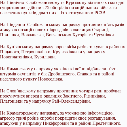
На Північно–Слобожанському та Курському відтинках сьогодні
супротивник здійснив 75 обстрілів позицій наших військ та
населених пунктів, два з них – із застосуванням РСЗВ.
На Південно–Слобожанському напрямку противник п’ять разів
атакував позиції наших підрозділів в околицях Стариці,
Приліпки, Вовчанська, Вовчанських Хуторів та Чугунівки
На Куп’янському напрямку ворог вісім разів атакував в районах
Піщаного, Петропавлівки, Кругляківки та у напрямку
Новоплатонівки, Курилівки.
На Лиманському напрямку українські воїни відбивали п’ять
штурмів окупантів у бік Дробишевого, Ставків та в районі
населеного пункту Новоселівка.
На Слов’янському напрямку противник чотири рази пробував
просунутися вперед в околицях Закітного, Різниківки,
Платонівки та у напрямку Рай-Олександрівки.
На Краматорському напрямку, за уточненою інформацією,
агресор тричі робив спроби покращити своє розташування,
атакуючи у напрямку Никіфоровки та в районі Предтечиного.