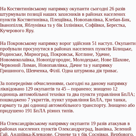
На Костянтинівському напрямку окупанти сьогодні 26 разів
штурмували позиції наших захисників в районах населених
пунктів Костянтинівка, Плещіївка, Новопавлівка, Клебан-Бик,
Іванопілля, Яблунівка та у бік Іллінівки, Софіївки, Берестка,
Кучерового Яру.
На Покровському напрямку ворог здійснив 51 наступ. Окупанти
пробували просунутися в районах населених пунктів Білицьке,
Родинське, Мирноград, Покровськ, Котлине, Удачне,
Новомиколаївка, Новопідгороднє, Молодецьке, Нове Шахове,
Червоний Лиман, Новопавлівка, Дачне та у напрямку
Гришиного, Шевченка, Філії. Одна штурмова дія триває.
За попередніми обчисленнями, сьогодні на даному напрямку
ліквідовано 129 окупантів та 45 – поранено; знищено 12
одиниць автомобільної техніки та два пункти управління БпЛА;
пошкоджено 7 укриттів, пункт управління БпЛА, три танки,
гармату та дві одиниці автомобільного транспорту. Знищено або
придушено 191 БпЛА різних типів.
На Олександрівському напрямку окупанти 19 разів атакував в
районах населених пунктів Олександроград, Іванівка, Зелений
Гай, Андріївка-Клевцове, Січневе та у бік Соснівки, Вербового,