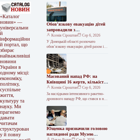
«Каталог
новин» —
Обов’язкову евакуацію дітей
універсальни
запровадили з
й
найнебезпечніших зон
Ксенія Сіроштан
Сер 6, 2026
інформаційни
Краматорська та двох сусідніх
У Донецькій області розпочато
й портал, що
селищ.
обов’язкову евакуацію дітей разом із
збирає
батьками з населених пунктів
найважливіші
Красноторка та Біленьке, а також
новини
найбільш вразливих…
України в
одному місці:
Масований напад РФ: на
економіку,
Київщині 16 жертв, кількість
політику,
поранених сягнула 36
Ксенія Сіроштан
Сер 6, 2026
суспільне
За наслідками інтенсивного ракетно-
життя,
дронового нападу РФ, що стався в ніч
культуру та
проти 5 серпня, на Київщині
науку. Ми
зафіксовано 36 поранених, 16 людей…
прагнемо
давати
читачам
Ющенка призначили головою
структурован
наглядової ради Музею
у й повну
Голодомору
Павло Рудик
Сер 6, 2026