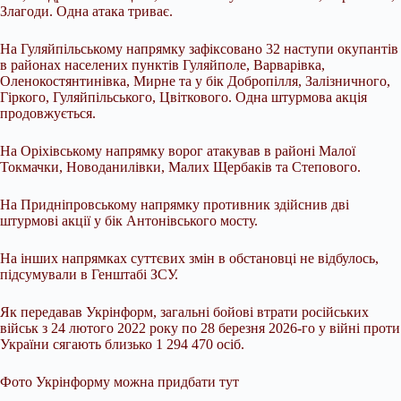
Злагоди. Одна атака триває.
На Гуляйпільському напрямку зафіксовано 32 наступи окупантів
в районах населених пунктів Гуляйполе, Варварівка,
Оленокостянтинівка, Мирне та у бік Добропілля, Залізничного,
Гіркого, Гуляйпільського, Цвіткового. Одна штурмова акція
продовжується.
На Оріхівському напрямку ворог атакував в районі Малої
Токмачки, Новоданилівки, Малих Щербаків та Степового.
На Придніпровському напрямку противник здійснив дві
штурмові акції у бік Антонівського мосту.
На інших напрямках суттєвих змін в обстановці не відбулось,
підсумували в Генштабі ЗСУ.
Як передавав Укрінформ, загальні бойові втрати російських
військ з 24 лютого 2022 року по 28 березня 2026-го у війні проти
України сягають близько 1 294 470 осіб.
Фото Укрінформу можна придбати тут