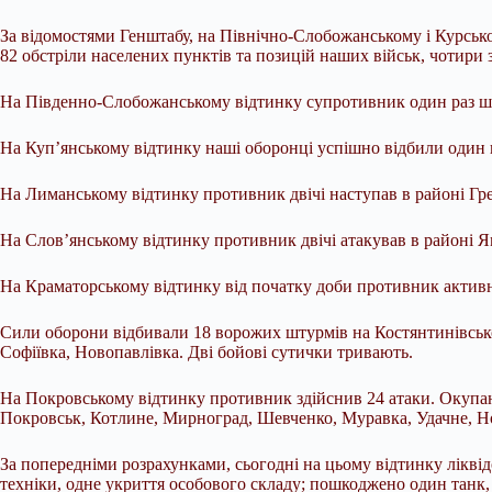
За відомостями Генштабу, на Північно-Слобожанському і Курськом
82 обстріли населених пунктів та позицій наших військ, чотири 
На Південно-Слобожанському відтинку супротивник один раз шту
На Куп’янському відтинку наші оборонці успішно відбили один
На Лиманському відтинку противник двічі наступав в районі Гр
На Слов’янському відтинку противник двічі атакував в районі 
На Краматорському відтинку від початку доби противник активн
Сили оборони відбивали 18 ворожих штурмів на Костянтинівсько
Софіївка, Новопавлівка. Дві бойові сутички тривають.
На Покровському відтинку противник здійснив 24 атаки. Окупа
Покровськ, Котлине, Мирноград, Шевченко, Муравка, Удачне, Нов
За попередніми розрахунками, сьогодні на цьому відтинку ліквід
техніки, одне укриття особового складу; пошкоджено один танк, 