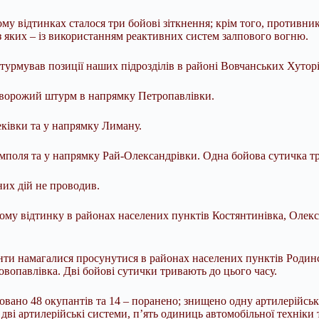
у відтинках сталося три бойові зіткнення; крім того, противник 
з яких – із використанням реактивних систем залпового вогню.
рмував позиції наших підрозділів в районі Вовчанських Хуторі
 ворожий штурм в напрямку Петропавлівки.
еківки та у напрямку Лиману.
Ямполя та у напрямку Рай-Олександрівки. Одна бойова сутичка т
их дій не проводив.
му відтинку в районах населених пунктів Костянтинівка, Олекса
нти намагалися просунутися в районах населених пунктів Родин
опавлівка. Дві бойові сутички тривають до цього часу.
овано 48 окупантів та 14 – поранено; знищено одну артилерійськ
дві артилерійські системи, п’ять одиниць автомобільної техніки