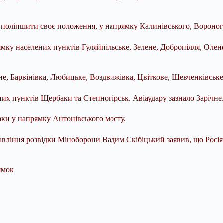
 поліпшити своє положення, у напрямку Калинівського, Вороного
ямку населених пунктів Гуляйпільське, Зелене, Добропілля, Олено
вне, Барвінівка, Любицьке, Воздвижівка, Цвіткове, Шевченківське
них пунктів Щербаки та Степногірськ. Авіаудару зазнало Зарічне
ки у напрямку Антонівського мосту.
вління розвідки Міноборони Вадим Скібіцький заявив, що Росія 
ямок