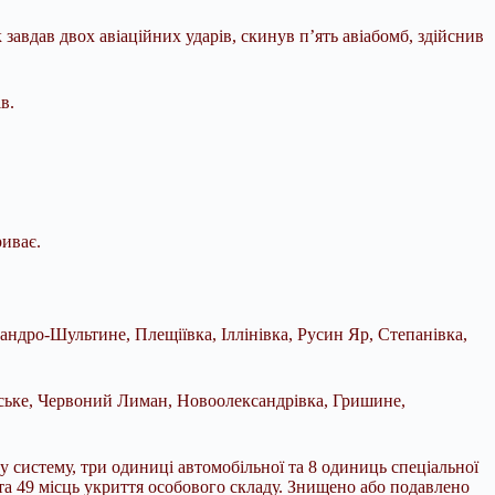
завдав двох авіаційних ударів, скинув п’ять авіабомб, здійснив
в.
риває.
ндро-Шультине, Плещіївка, Іллінівка, Русин Яр, Степанівка,
ське, Червоний Лиман, Новоолександрівка, Гришине,
у систему, три одиниці автомобільної та 8 одиниць спеціальної
 та 49 місць укриття особового складу. Знищено або подавлено