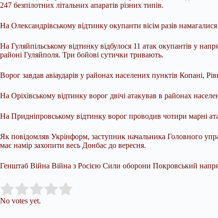
247 безпілотних літальних апаратів різних типів.
На Олександрівському відтинку окупанти вісім разів намагалися
На Гуляйпільському відтинку відбулося 11 атак окупантів у напр
районі Гуляйполя. Три бойові сутички тривають.
Ворог завдав авіаударів у районах населених пунктів Копані, Рі
На Оріхівському відтинку ворог двічі атакував в районах населе
На Придніпровському відтинку ворог проводив чотири марні ата
Як повідомляв Укрінформ, заступник начальника Головного упра
має намір захопити весь Донбас до вересня.
Генштаб Війна Війна з Росією Сили оборони Покровський напр
Submit Rating
Rate this item:
No votes yet.