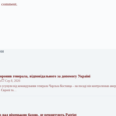
 I comment.
ни
оронив генерала, відповідального за допомогу Україні
ко
Сер 8, 2026
усунули від командування генерала Чарльза Костанца – на посаді він контролював амер
 в Європі та…
над німецькою базою, де ремонтують Patriot