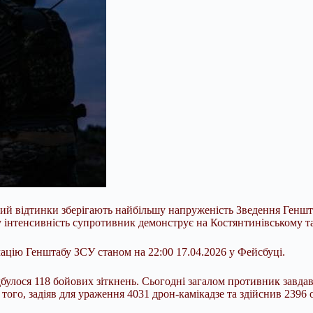
кий відтинки зберігають найбільшу напруженість Зведення Геншта
у інтенсивність супротивник демонструє на Костянтинівському т
цію Генштабу ЗСУ станом на 22:00 17.04.2026 у Фейсбуці.
дбулося 118 бойових зіткнень. Сьогодні загалом противник завдав
того, задіяв для ураження 4031 дрон-камікадзе та здійснив 2396 