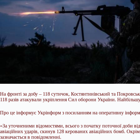
На фронті за добу – 118 сутичок, Костянтинівський та Покровсь
118 разів атакували укріплення Сил оборони України. Найбільш
Про це інформує Укрінформ з посиланням на оперативну інформа
«За уточненими відомостями, всього з початку
поточної доби ві
авіаційних ударів, скинув 128 керованих авіаційних бомб. Окрім 
зазначається в повідомленні.