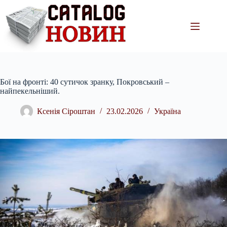
Перейти
до
вмісту
Бої на фронті: 40 сутичок зранку, Покровський –
найпекельніший.
Ксенія Сіроштан
23.02.2026
Україна