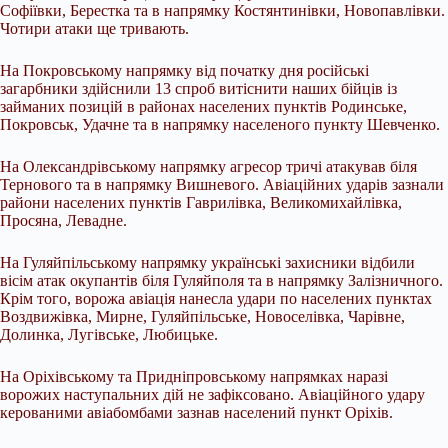
Софіївки, Берестка та в напрямку Костянтинівки, Новопавлівки.
Чотири атаки ще тривають.
На Покровському напрямку від початку дня російські
загарбники здійснили 13 спроб витіснити наших бійців із
займаних позицій в районах населених пунктів Родинське,
Покровськ, Удачне та в напрямку населеного пункту Шевченко.
На Олександрівському напрямку агресор тричі атакував біля
Тернового та в напрямку Вишневого. Авіаційних ударів зазнали
райони населених пунктів Гаврилівка, Великомихайлівка,
Просяна, Левадне.
На Гуляйпільському напрямку українські захисники відбили
вісім атак окупантів біля Гуляйполя та в напрямку Залізничного.
Крім того, ворожа авіація нанесла удари по населених пунктах
Воздвижівка, Мирне, Гуляйпільське, Новоселівка, Чарівне,
Долинка, Лугівське, Любицьке.
На Оріхівському та Придніпровському напрямках наразі
ворожих наступальних дій не зафіксовано. Авіаційного удару
керованими авіабомбами зазнав населений пункт Оріхів.