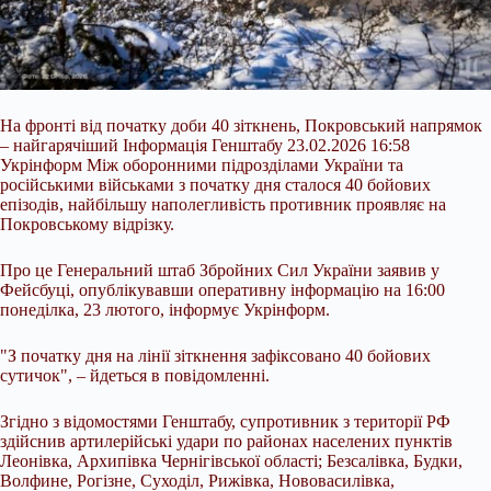
На фронті від початку доби 40 зіткнень, Покровський напрямок
– найгарячіший Інформація Генштабу 23.02.2026 16:58
Укрінформ Між оборонними підрозділами України та
російськими військами з початку дня сталося 40 бойових
епізодів, найбільшу наполегливість противник проявляє на
Покровському відрізку.
Про це Генеральний штаб Збройних Сил України заявив у
Фейсбуці, опублікувавши оперативну інформацію на 16:00
понеділка, 23 лютого, інформує Укрінформ.
"З початку дня на лінії зіткнення зафіксовано
40 бойових
сутичок", – йдеться в повідомленні.
Згідно з відомостями Генштабу, супротивник з території РФ
здійснив артилерійські удари по районах населених пунктів
Леонівка, Архипівка Чернігівської області; Безсалівка, Будки,
Волфине, Рогізне, Суходіл, Рижівка, Нововасилівка,