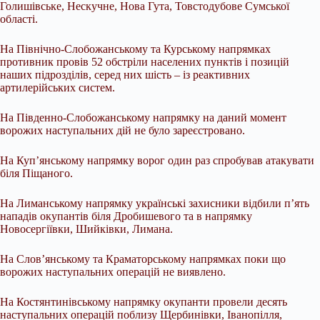
Голишівське, Нескучне, Нова Гута, Товстодубове Сумської
області.
На Північно-Слобожанському та Курському напрямках
противник провів 52 обстріли населених пунктів і позицій
наших підрозділів, серед них шість – із реактивних
артилерійських систем.
На Південно-Слобожанському напрямку на даний момент
ворожих наступальних дій не було зареєстровано.
На Куп’янському напрямку ворог один раз спробував атакувати
біля Піщаного.
На Лиманському напрямку українські захисники відбили п’ять
нападів окупантів біля Дробишевого та в напрямку
Новосергіївки, Шийківки, Лимана.
На Слов’янському та Краматорському напрямках поки що
ворожих наступальних операцій не виявлено.
На Костянтинівському напрямку окупанти провели десять
наступальних операцій поблизу Щербинівки, Іванопілля,