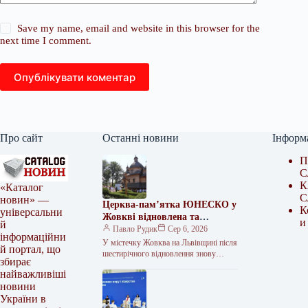
Save my name, email and website in this browser for the
next time I comment.
Опублікувати коментар
Про сайт
Останні новини
Інформ
П
С
К
«Каталог
С
новин» —
Церква-пам’ятка ЮНЕСКО у
К
універсальни
Жовкві відновлена та
и
й
відкрита
Павло Рудик
Сер 6, 2026
інформаційни
У містечку Жовква на Львівщині після
й портал, що
шестирічного відновлення знову
збирає
доступна для відвідування Церква
найважливіші
Пресвятої Трійці, яка є об’єктом
новини
спадщини ЮНЕСКО.…
України в