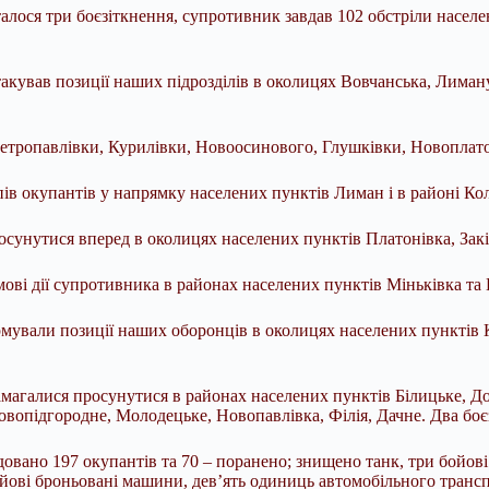
ося три боєзіткнення, супротивник завдав 102 обстріли населени
кував позиції наших підрозділів в околицях Вовчанська, Лиману
Петропавлівки, Курилівки, Новоосинового, Глушківки, Новоплат
ів окупантів у напрямку населених пунктів Лиман і в районі Ко
осунутися вперед в околицях населених пунктів Платонівка, Зак
ві дії супротивника в районах населених пунктів Міньківка та
мували позиції наших оборонців в околицях населених пунктів 
магалися просунутися в районах населених пунктів Білицьке, Д
вопідгородне, Молодецьке, Новопавлівка, Філія, Дачне. Два боє
довано 197 окупантів та 70 – поранено; знищено танк, три бойов
бойові броньовані машини, дев’ять одиниць автомобільного тран