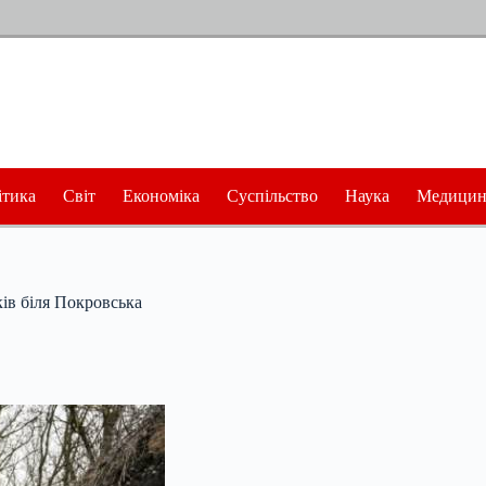
ітика
Світ
Економіка
Суспільство
Наука
Медицин
ків біля Покровська