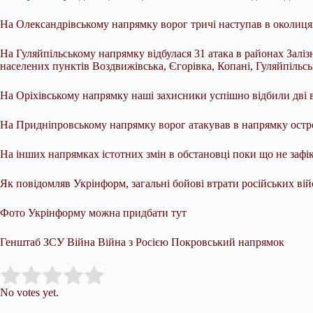
На Олександрівському напрямку ворог тричі наступав в околицях
На Гуляйпільському напрямку відбулася 31 атака в районах Заліз
населених пунктів Воздвижівська, Єгорівка, Копані, Гуляйпільсь
На Оріхівському напрямку наші захисники успішно відбили дві в
На Придніпровському напрямку ворог атакував в напрямку остро
На інших напрямках істотних змін в обстановці поки що не зафі
Як повідомляв Укрінформ, загальні бойові втрати російських війс
Фото Укрінформу можна придбати тут
Генштаб ЗСУ Війна Війна з Росією Покровський напрямок
Submit Rating
Rate this item:
No votes yet.