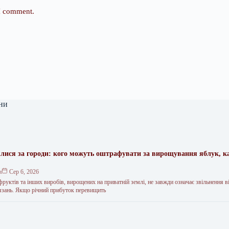
 I comment.
ни
ялися за городи: кого можуть оштрафувати за вирощування яблук, к
н
Сер 6, 2026
 фруктів та інших виробів, вирощених на приватній землі, не завжди означає звільнення в
язань. Якщо річний прибуток перевищить