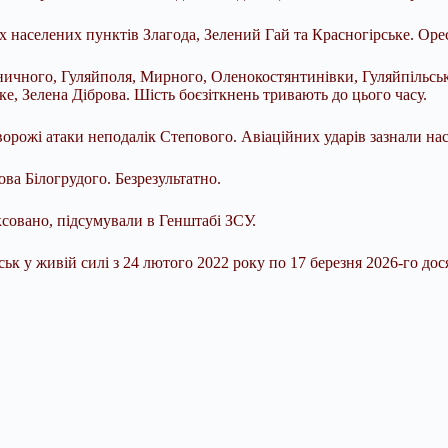
 населених пунктів Злагода, Зелений Гай та Красногірське. Орес
ничного, Гуляйполя, Мирного, Оленокостянтинівки, Гуляйпільсько
ке, Зелена Діброва. Шість боєзіткнень тривають до цього часу.
орожі атаки неподалік Степового. Авіаційних ударів зазнали нас
ва Білогрудого. Безрезультатно.
ксовано, підсумували в Генштабі ЗСУ.
ьк у живій силі з 24 лютого 2022 року по 17 березня 2026-го дося