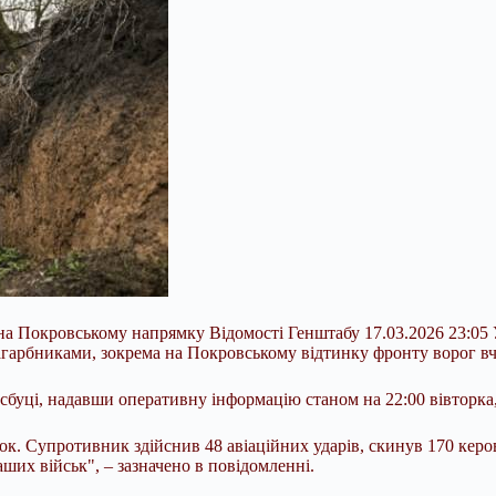
 на Покровському напрямку Відомості Генштабу 17.03.2026 23:05 
агарбниками, зокрема на Покровському відтинку фронту ворог вч
буці, надавши оперативну інформацію станом на 22:00 вівторка,
к. Супротивник здійснив 48 авіаційних ударів, скинув 170 керов
аших військ", – зазначено в повідомленні.