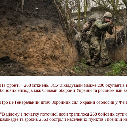
На фронті – 268 зіткнень, ЗСУ ліквідували майже 200 окупантів
бойових епізодів між Силами оборони України та російськими з
Про це Генеральний штаб Збройних сил України оголосив у Фейс
"В цілому з
початку поточної доби трапилося 268 бойових сутичо
камікадзе та зробив 2863 обстріли населених пунктів і позицій н