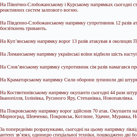
На Північно-Слобожанському і Курському напрямках сьогодні стал
реактивних систем залпового вогню.
На Південно-Слобожанському напрямку супротивник 12 разів ата
боєзіткнень тривають.
На Куп’янському напрямку ворог 13 разів атакував в околицях 
На Лиманському напрямку українські воїни відбили шість наступ
На Слов’янському напрямку супротивник сім разів намагався пр
На Краматорському напрямку Сили оборони зупинили дві штурмо
На Костянтинівському напрямку окупанти сьогодні 44 рази штур
Іванопілля, Іллінівка, Русиного Яру, Степанівка, Новопавлівка.
На Покровському напрямку ворог здійснив 70 атак. Окупанти на
Мирноград, Шевченко, Покровськ, Котлине, Удачне, Муравка, Но
За попередніми розрахунками, сьогодні на цьому напрямку лікві
антену зв’язку, одиницю спеціальної техніки, пошкоджено дві 