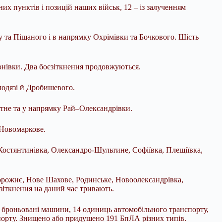
х пунктів і позицій наших військ, 12 – із залученням
 та Піщаного і в напрямку Охрімівки та Бочкового. Шість
онівки. Два боєзіткнення продовжуються.
лодязі й Дробишевого.
ітне та у напрямку Рай–Олександрівки.
 Новомаркове.
Костянтинівка, Олександро-Шультине, Софіївка, Плещіївка,
орожнє, Нове Шахове, Родинське, Новоолександрівка,
зіткнення на даний час тривають.
і броньовані машини, 14 одиниць автомобільного транспорту,
спорту. Знищено або придушено 191 БпЛА різних типів.