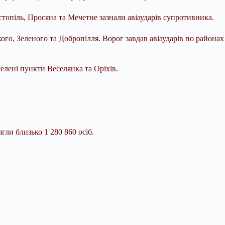
топіль, Просяна та Мечетне зазнали авіаударів супротивника.
го, Зеленого та Добропілля. Ворог завдав авіаударів по районах
елені пункти Веселянка та Оріхів.
гли близько 1 280 860 осіб.