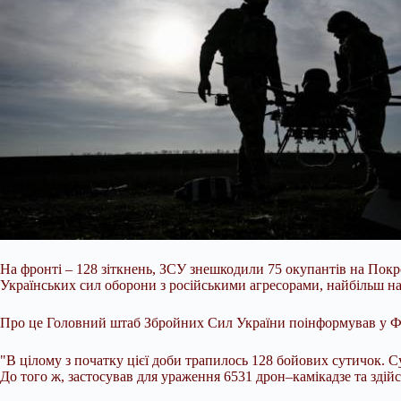
На фронті – 128 зіткнень, ЗСУ знешкодили 75 окупантів на Покр
Українських сил оборони з російськими агресорами, найбільш н
Про це Головний штаб Збройних Сил України поінформував у Фейс
"В цілому з початку цієї доби трапилось 128
бойових сутичок. Су
До того ж, застосував для ураження 6531 дрон–камікадзе та здій