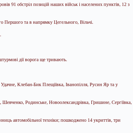
овів 91 обстріл позицій наших військ і населених пунктів, 12 з
о Першого та в напрямку Цегельного, Вільчі.
.
турмові дії ворога ще тривають.
Удачне, Клебан-Бик Плещіївка, Іванопілля, Русин Яр та у
 Шевченко, Родинське, Новоолександрівка, Гришине, Сергіївка,
диниць автомобільної техніки; пошкоджено 14 укриттів, три