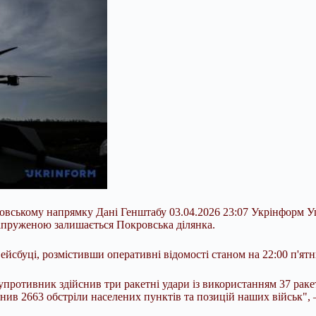
овському напрямку Дані Генштабу 03.04.2026 23:07 Укрінформ Уп
апруженою залишається Покровська ділянка.
буці, розмістивши оперативні відомості станом на 22:00 п'ятни
противник здійснив три ракетні удари із використанням 37 ракет
снив 2663 обстріли населених пунктів та позицій наших військ", 