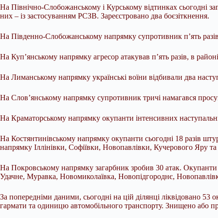
На Північно-Слобожанському і Курському відтинках сьогодні зага
них – із застосуванням РСЗВ. Зареєстровано два боєзіткнення.
На Південно-Слобожанському напрямку супротивник п’ять разів а
На Куп’янському напрямку агресор атакував п’ять разів, в район
На Лиманському напрямку українські воїни відбивали два наступ
На Слов’янському напрямку супротивник тричі намагався просун
На Краматорському напрямку окупанти інтенсивних наступальни
На Костянтинівському напрямку окупанти сьогодні 18 разів штур
напрямку Іллінівки, Софіївки, Новопавлівки, Кучерового Яру та
На Покровському напрямку загарбник зробив 30 атак. Окупанти 
Удачне, Муравка, Новомиколаївка, Новопідгороднє, Новопавлів
За попередніми даними, сьогодні на цій ділянці ліквідовано 53 
гармати та одиницю автомобільного транспорту. Знищено або п