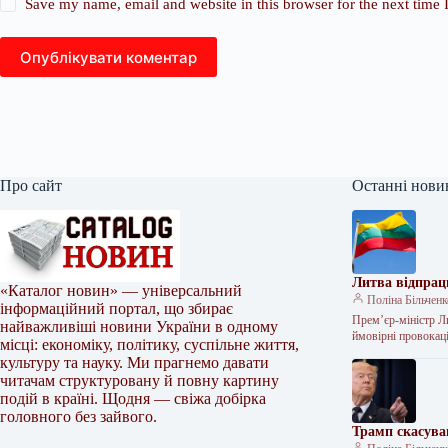
Save my name, email and website in this browser for the next time
Опублікувати коментар
Про сайт
Останні нови
Литва відпраць
«Каталог новин» — універсальний
Поліна Більчен
інформаційний портал, що збирає
Прем’єр-міністр Л
найважливіші новини України в одному
ймовірні провокаці
місці: економіку, політику, суспільне життя,
культуру та науку. Ми прагнемо давати
читачам структуровану й повну картину
подій в країні. Щодня — свіжа добірка
головного без зайвого.
Трамп скасува