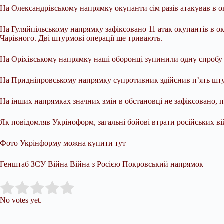
На Олександрівському напрямку окупанти сім разів атакував в о
На Гуляйпільському напрямку зафіксовано 11 атак окупантів в о
Чарівного. Дві штурмові операції ще тривають.
На Оріхівському напрямку наші оборонці зупинили одну спробу
На Придніпровському напрямку супротивник здійснив п’ять штур
На інших напрямках значних змін в обстановці не зафіксовано, 
Як повідомляв Укріноформ, загальні бойові втрати російських вій
Фото Укрінформу можна купити тут
Генштаб ЗСУ Війна Війна з Росією Покровський напрямок
Submit Rating
Rate this item:
No votes yet.