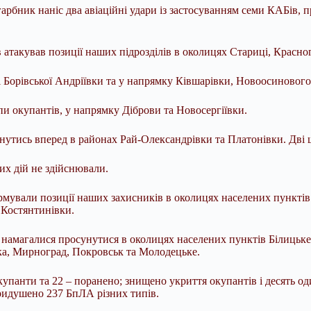
рбник наніс два авіаційні удари із застосуванням семи КАБів, пр
такував позиції наших підрозділів в околицях Стариці, Красног
і Борівської Андріївки та у напрямку Ківшарівки, Новоосинового
и окупантів, у напрямку Діброви та Новосергіївки.
утись вперед в районах Рай-Олександрівки та Платонівки. Дві ш
х дій не здійснювали.
мували позиції наших захисників в околицях населених пунктів 
 Костянтинівки.
намагалися просунутися в околицях населених пунктів Білицьке,
ка, Мирноград, Покровськ та Молодецьке.
окупанти та 22 – поранено; знищено укриття окупантів і десять о
ридушено 237 БпЛА різних типів.