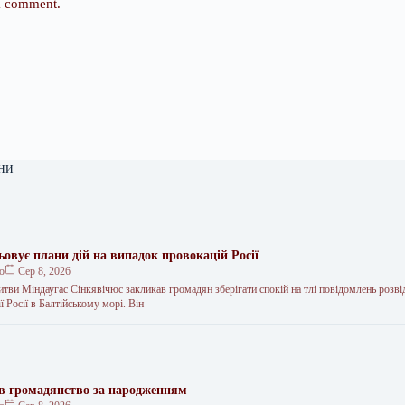
 I comment.
ни
овує плани дій на випадок провокацій Росії
ко
Сер 8, 2026
итви Міндаугас Сінкявічюс закликав громадян зберігати спокій на тлі повідомлень розві
ї Росії в Балтійському морі. Він
в громадянство за народженням