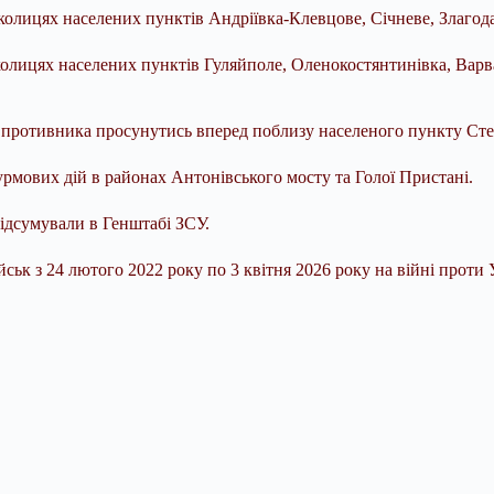
колицях населених пунктів Андріївка-Клевцове, Січневе, Злагода
колицях населених пунктів Гуляйполе, Оленокостянтинівка, Варва
 противника просунутись вперед поблизу населеного пункту Сте
мових дій в районах Антонівського мосту та Голої Пристані.
підсумували в Генштабі ЗСУ.
ськ з 24 лютого 2022 року по 3 квітня 2026 року на війні проти У