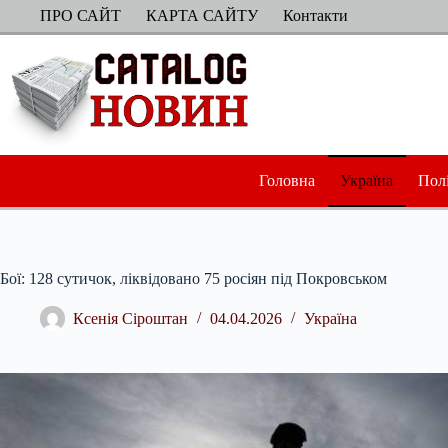
Перейти
ПРО САЙТ
КАРТА САЙТУ
Контакти
до
вмісту
Головна
Україна
Пол
Бої: 128 сутичок, ліквідовано 75 росіян під Покровськом
Ксенія Сіроштан
04.04.2026
Україна