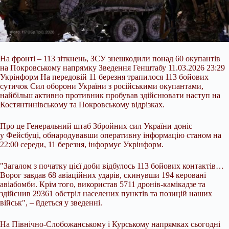
На фронті – 113 зіткнень, ЗСУ знешкодили понад 60 окупантів
на Покровському напрямку Зведення Генштабу 11.03.2026 23:29
Укрінформ На передовій 11 березня трапилося 113 бойових
сутичок Сил оборони України з російськими окупантами,
найбільш активно противник пробував здійснювати наступ на
Костянтинівському та Покровському відрізках.
Про це Генеральний штаб Збройних сил України доніс
у Фейсбуці, обнародувавши оперативну інформацію станом на
22:00 середи, 11 березня, інформує Укрінформ.
"Загалом з початку цієї доби відбулось 113 бойових контактів…
Ворог завдав 68 авіаційних ударів, скинувши 194 керовані
авіабомби. Крім того, використав 5711 дронів-камікадзе та
здійснив 29361 обстріл населених пунктів та позицій наших
військ", – йдеться у зведенні.
На Північно-Слобожанському і Курському напрямках сьогодні