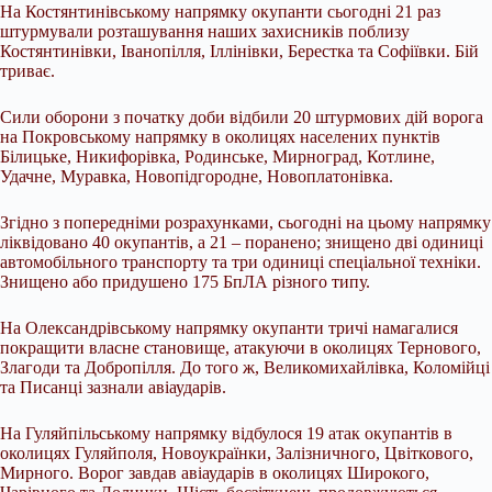
На Костянтинівському напрямку окупанти сьогодні 21 раз
штурмували розташування наших захисників поблизу
Костянтинівки, Іванопілля, Іллінівки, Берестка та Софіївки. Бій
триває.
Сили оборони з початку доби відбили 20 штурмових дій ворога
на Покровському напрямку в околицях населених пунктів
Білицьке, Никифорівка, Родинське, Мирноград, Котлине,
Удачне, Муравка, Новопідгородне, Новоплатонівка.
Згідно з попередніми розрахунками, сьогодні на цьому напрямку
ліквідовано 40 окупантів, а 21 – поранено; знищено дві одиниці
автомобільного транспорту та три одиниці спеціальної техніки.
Знищено або придушено 175 БпЛА різного типу.
На Олександрівському напрямку окупанти тричі намагалися
покращити власне становище, атакуючи в околицях Тернового,
Злагоди та Добропілля. До того ж, Великомихайлівка, Коломійці
та Писанці зазнали авіаударів.
На Гуляйпільському напрямку відбулося 19 атак окупантів в
околицях Гуляйполя, Новоукраїнки, Залізничного, Цвіткового,
Мирного. Ворог завдав авіаударів в околицях Широкого,