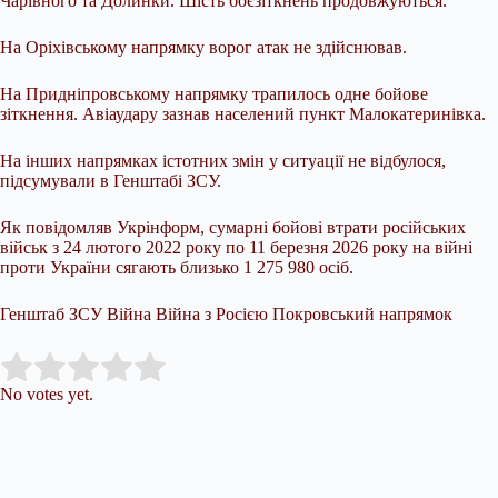
Чарівного та Долинки. Шість боєзіткнень продовжуються.
На Оріхівському напрямку ворог атак не здійснював.
На Придніпровському напрямку трапилось одне бойове
зіткнення. Авіаудару зазнав населений пункт Малокатеринівка.
На інших напрямках істотних змін у ситуації не відбулося,
підсумували в Генштабі ЗСУ.
Як повідомляв Укрінформ, сумарні бойові втрати російських
військ з 24 лютого 2022 року по 11 березня 2026 року на війні
проти України сягають близько 1 275 980 осіб.
Генштаб ЗСУ Війна Війна з Росією Покровський напрямок
Submit Rating
Rate this item:
No votes yet.