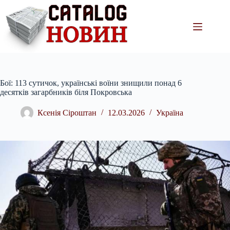
Перейти
до
вмісту
Бої: 113 сутичок, українські воїни знищили понад 6
десятків загарбників біля Покровська
Ксенія Сіроштан
12.03.2026
Україна