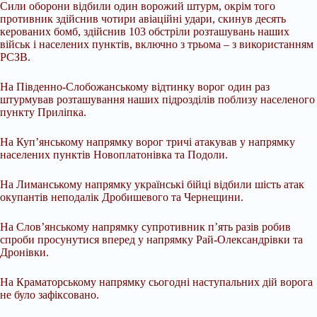
Сили оборони відбили один ворожий штурм, окрім того
противник здійснив чотири авіаційні удари, скинув десять
керованих бомб, здійснив 103 обстріли розташувань наших
військ і населених пунктів, включно з трьома – з використанням
РСЗВ.
На Південно-Слобожанському відтинку ворог один раз
штурмував розташування наших підрозділів поблизу населеного
пункту Приліпка.
На Куп’янському напрямку ворог тричі атакував у напрямку
населених пунктів Новоплатонівка та Подоли.
На Лиманському напрямку українські бійці відбили шість атак
окупантів неподалік Дробишевого та Чернещини.
На Слов’янському напрямку супротивник п’ять разів робив
спроби просунутися вперед у напрямку Рай-Олександрівки та
Дронівки.
На Краматорському напрямку сьогодні наступальних дій ворога
не було зафіксовано.