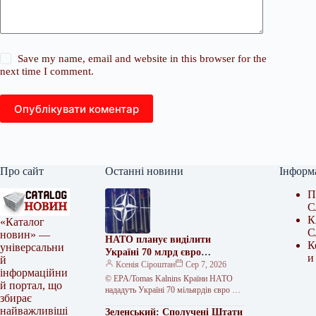
Save my name, email and website in this browser for the
next time I comment.
Опублікувати коментар
Про сайт
Останні новини
Інформ
П
С
К
«Каталог
С
новин» —
НАТО планує виділити
К
універсальни
Україні 70 млрд євро
и
й
військової допомоги у 2026
Ксенія Сіроштан
Сер 7, 2026
інформаційни
році
© EPA/Tomas Kalnins Країни НАТО
й портал, що
нададуть Україні 70 мільярдів євро на
збирає
програми підготовки, навчання та
найважливіші
Зеленський: Сполучені Штати
військового обладнання у 2026 році.…