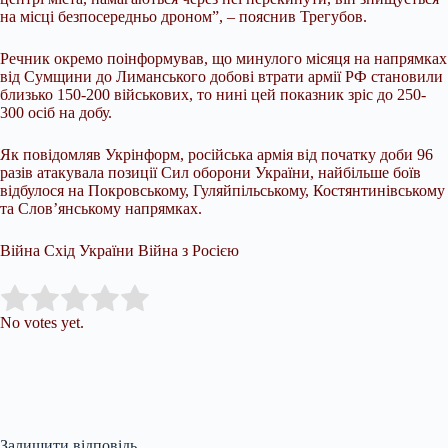
на місці безпосередньо дроном”, – пояснив Трегубов.
Речник окремо поінформував, що минулого місяця на напрямках
від Сумщини до Лиманського добові втрати армії РФ становили
близько 150-200 військових, то нині цей показник зріс до 250-
300 осіб на добу.
Як повідомляв Укрінформ, російська армія від початку доби 96
разів атакувала позиції Сил оборони України, найбільше боїв
відбулося на Покровському, Гуляйпільському, Костянтинівському
та Слов’янському напрямках.
Війна Схід України Війна з Росією
Submit Rating
Rate this item:
No votes yet.
Залишити відповідь