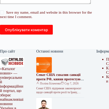
Save my name, email and website in this browser for the
next time I comment.
Опублікувати коментар
Про сайт
Останні новини
Інформ
П
С
К
«Каталог
С
новин» —
Сенат США схвалив санкції
К
універсальни
проти РФ, кияни протестують
и
й
проти вирубки, а бізнес обіцяє
Поліна Більченко
Сер 7, 2026
інформаційни
підтримку Україні: головні
Сенат США підтримав законопроєкт
й портал, що
новини 7 серпня
щодо санкцій проти росії та Ірану,
збирає
розроблений покійним сенатором
найважливіші
Ліндсі Гремом. Президент Польщі
новини
Кароль Навроцький заявив,…
України в