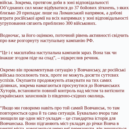
військ. Зокрема, протягом доби в зоні відповідальності
Об’єднаних сил може відбуватися до 37 бойових зіткнень, з яких
близько 20 припадає лише на Лиманський напрямок, а добові
втрати російської армії на всіх напрямках у зоні відповідальності
угруповання сягають приблизно 300 військових.
Водночас, за його оцінкою, поточний рівень активності свідчить
про вже розгорнуту наступальну кампанію РФ.
“Це і є масштабна наступальна кампанія зараз. Вона так чи
інакше згодом піде на спад”, – підкреслив речник.
Окремо він прокоментував ситуацію у Вовчанську, де російські
війська посилюють тиск, проте не можуть досягти суттєвих
успіхів. Окупанти продовжують атакувати на тих самих
ділянках, зокрема намагаються просунутися до Вовчанських
Хуторів, встановити повний контроль над містом та витіснити
українських захисників із південно-східних околиць.
“Якщо ми говоримо навіть про той самий Вовчанськ, то там
повторюється одна й та сама ситуація. Буквально вчора там
знищили ще один міст-укладач – це стандартна історія для
Вовчанська. Вони підганяють міст-укладач до річки Вовча в
центрі міста, намагаються через неї перекинути, він знищується