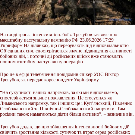
На сході зросла інтенсивність боїв: Трегубов заявляє про
масштабну наступальну кампанію РФ 23.06.2026 17:29
Укрінформ На ділянках, що перебувають під відповідальністю
Об’єднаних сил, спостерігається значне підвищення активності
бойових дій, і поточні дії російських військ вже становлять
повномасштабну наступальну операцію.
Про це в ефірі телебачення повідомив спікер УОС Віктор
Трегубов, як передає кореспондент Укрінформу.
“На сукупності наших напрямків, за які ми відповідаємо,
спостерігається
значне пожвавлення. Це стосується як
Лиманського напрямку, так і інших: це і Куп’янський, Південно-
Слобожанський та Північно-Слобожанський напрямки. Там
росіяни також намагаються діяти більш активно”, – зазначив він.
Трегубов додав, що про збільшення інтенсивності бойових дій
свідчить зростання кількості сутичок та втрат серед російських