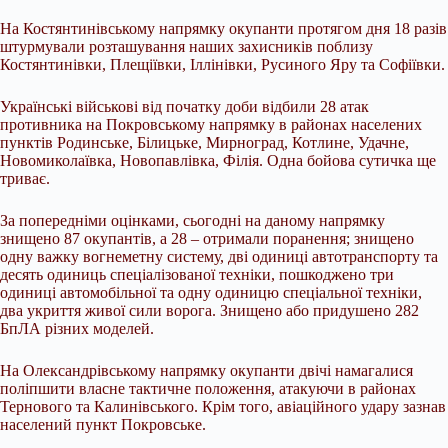
На Костянтинівському напрямку окупанти протягом дня 18 разів
штурмували розташування наших захисників поблизу
Костянтинівки, Плещіївки, Іллінівки, Русиного Яру та Софіївки.
Українські військові від початку доби відбили 28 атак
противника на Покровському напрямку в районах населених
пунктів Родинське, Білицьке, Мирноград, Котлине, Удачне,
Новомиколаївка, Новопавлівка, Філія. Одна бойова сутичка ще
триває.
За попередніми оцінками, сьогодні на даному напрямку
знищено 87 окупантів, а 28 – отримали поранення; знищено
одну важку вогнеметну систему, дві одиниці автотранспорту та
десять одиниць спеціалізованої техніки, пошкоджено три
одиниці автомобільної та одну одиницю спеціальної техніки,
два укриття живої сили ворога. Знищено або придушено 282
БпЛА різних моделей.
На Олександрівському напрямку окупанти двічі намагалися
поліпшити власне тактичне положення, атакуючи в районах
Тернового та Калинівського. Крім того, авіаційного удару зазнав
населений пункт Покровське.