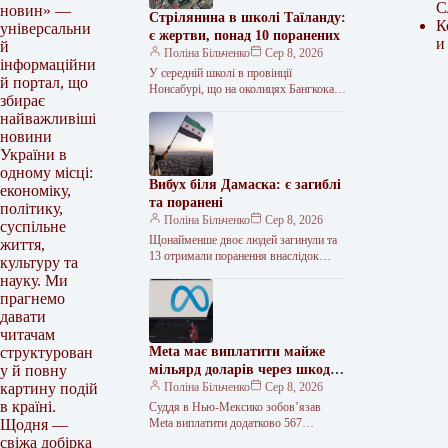
С
новин» —
Стрілянина в школі Таїланду:
К
універсальни
є жертви, понад 10 поранених
и
й
Поліна Більченко
Сер 8, 2026
інформаційни
У середній школі в провінції
й портал, що
Нонсабурі, що на околицях Бангкока
збирає
(Таїланд), сталася стрілянина, яку, за
найважливіші
попередніми даними, вчинив 14-річний
новини
учень.…
України в
одному місці:
Вибух біля Дамаска: є загиблі
економіку,
та поранені
політику,
Поліна Більченко
Сер 8, 2026
суспільне
Щонайменше двоє людей загинули та
життя,
13 отримали поранення внаслідок
культуру та
вибуху бомби, закладеної в
науку. Ми
мікроавтобус поблизу Дамаска. Про
прагнемо
це повідомляє France24…
давати
читачам
Meta має виплатити майже
структурован
мільярд доларів через шкоду,
у й повну
завдану дітям соцмережами
Поліна Більченко
Сер 8, 2026
картину подій
в країні.
Суддя в Нью-Мексико зобов’язав
Meta виплатити додатково 567
Щодня —
мільйонів доларів компенсації, а також
свіжа добірка