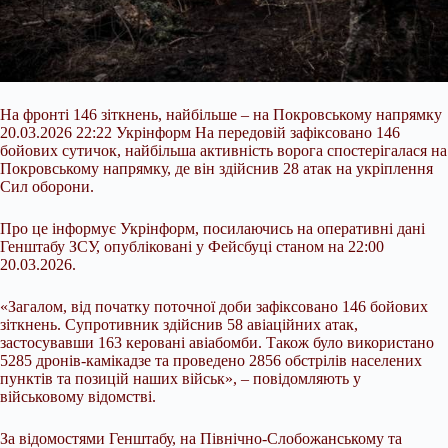
На фронті 146 зіткнень, найбільше – на Покровському напрямку
20.03.2026 22:22 Укрінформ На передовій зафіксовано 146
бойових сутичок, найбільша активність ворога спостерігалася на
Покровському напрямку, де він здійснив 28 атак на укріплення
Сил оборони.
Про це інформує Укрінформ, посилаючись на оперативні дані
Генштабу ЗСУ, опубліковані у Фейсбуці станом на 22:00
20.03.2026.
«Загалом, від початку поточної доби зафіксовано 146 бойових
зіткнень. Супротивник здійснив 58 авіаційних атак,
застосувавши 163 керовані авіабомби. Також було використано
5285 дронів-камікадзе та проведено 2856 обстрілів населених
пунктів та позицій наших військ», – повідомляють у
військовому відомстві.
За відомостями Генштабу, на Північно-Слобожанському та