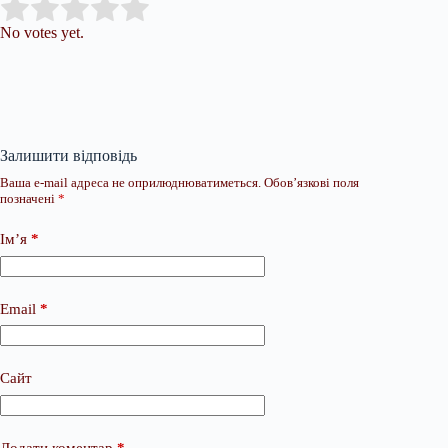
Submit Rating
Rate this item:
No votes yet.
Залишити відповідь
Ваша e-mail адреса не оприлюднюватиметься.
Обов’язкові поля
позначені
*
Ім’я
*
Email
*
Сайт
Додати коментар
*