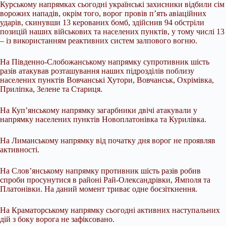
Курському напрямках сьогодні українські захисники відбили сім
ворожих нападів, окрім того, ворог провів п’ять авіаційних
ударів, скинувши 13 керованих бомб, здійснив 94 обстріли
позицій наших військових та населених пунктів, у тому числі 13
– із використанням реактивних систем залпового вогню.
На Південно-Слобожанському напрямку супротивник шість
разів атакував розташування наших підрозділів поблизу
населених пунктів Вовчанські Хутори, Вовчанськ, Охрімівка,
Приліпка, Зелене та Стариця.
На Куп’янському напрямку загарбники двічі атакували у
напрямку населених пунктів Новоплатонівка та Курилівка.
На Лиманському напрямку від початку дня ворог не проявляв
активності.
На Слов’янському напрямку противник шість разів робив
спроби просунутися в районі Рай-Олександрівки, Ямполя та
Платонівки. На даний момент триває одне боєзіткнення.
На Краматорському напрямку сьогодні активних наступальних
дій з боку ворога не зафіксовано.