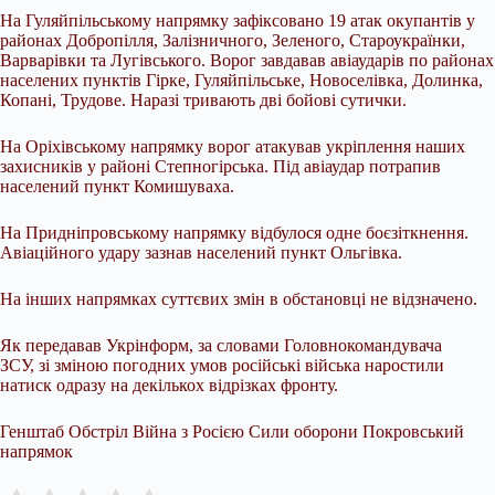
На Гуляйпільському напрямку зафіксовано 19 атак окупантів у
районах Добропілля, Залізничного, Зеленого, Староукраїнки,
Варварівки та Лугівського. Ворог завдавав авіаударів по районах
населених пунктів Гірке, Гуляйпільське, Новоселівка, Долинка,
Копані, Трудове. Наразі тривають дві бойові сутички.
На Оріхівському напрямку ворог атакував укріплення наших
захисників у районі Степногірська. Під авіаудар потрапив
населений пункт Комишуваха.
На Придніпровському напрямку відбулося одне боєзіткнення.
Авіаційного удару зазнав населений пункт Ольгівка.
На інших напрямках суттєвих змін в обстановці не відзначено.
Як передавав Укрінформ, за словами Головнокомандувача
ЗСУ, зі зміною погодних умов російські війська наростили
натиск одразу на декількох відрізках фронту.
Генштаб Обстріл Війна з Росією Сили оборони Покровський
напрямок