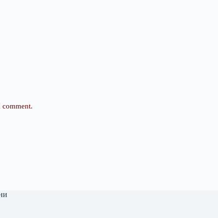
 I comment.
ни