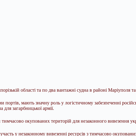
орізькій області та по два вантажні судна в районі Маріуполя т
 портів, мають значну роль у логістичному забезпеченні російс
а для загарбницької армії.
 тимчасово окупованих територій для незаконного вивезення укра
ре участь у незаконному вивезенні ресурсів з тимчасово окупова