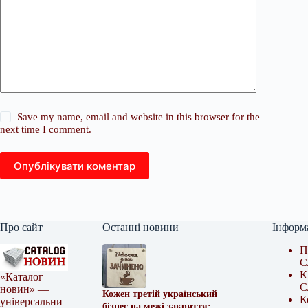
Save my name, email and website in this browser for the
next time I comment.
Опублікувати коментар
Про сайт
Останні новини
Інформ
П
С
К
«Каталог
С
новин» —
Кожен третій український
К
універсальни
бізнес на межі закриття: