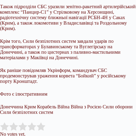
Також підрозділи СБС уразили зенітно-ракетний артилерійський
комплекс “Панцир-С1” у Стрілковому на Херсонщині,
радіотехнічну систему ближньої навігації РСБН-4Н у Саках
(Крим), а також локомотиви у Владиславівці та Роздольному
(Крим).
Крім того, Сили безпілотних систем завдали ударів по
трансформаторах у Булавинському та Вуглегірську на
Донеччині, а також по цистернах з паливно-мастильними
матеріалами у Макіївці на Донеччині.
Як раніше повідомляв Укрінформ, командувач СБС
продемонстрував ураження корвета “Бойкий” у російському
порту Кронштадт.
Фото є ілюстративним
Донеччина Крим Корабель Війна Війна з Росією Сили оборони
Сили безпілотних систем
Submit Rating
Rate this item:
No votes yet.