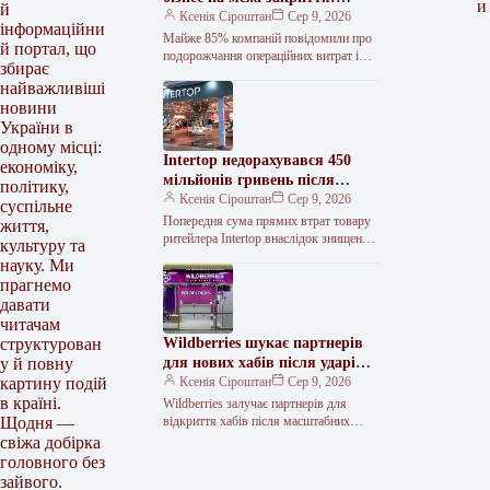
и
й
дослідження
Ксенія Сіроштан
Сер 9, 2026
інформаційни
Майже 85% компаній повідомили про
й портал, що
подорожчання операційних витрат і
збирає
падіння прибутковості. Фото з
найважливіші
відкритих джерел. Шість із десяти
новини
представників малого…
України в
одному місці:
Intertop недорахувався 450
економіку,
мільйонів гривень після
політику,
руйнування складу під
Ксенія Сіроштан
Сер 9, 2026
суспільне
Києвом
Попередня сума прямих втрат товару
життя,
ритейлера Intertop внаслідок знищення
культуру та
основного логістичного комплексу
науку. Ми
російською атакою становить 450 млн
прагнемо
грн. Про це…
давати
читачам
Wildberries шукає партнерів
структурован
для нових хабів після ударів
у й повну
по складах
Ксенія Сіроштан
Сер 9, 2026
картину подій
в країні.
Wildberries залучає партнерів для
відкриття хабів після масштабних
Щодня —
ударів по складах Російський онлайн-
свіжа добірка
ритейлер Wildberries розпочав
головного без
тестування нової партнерської
зайвого.