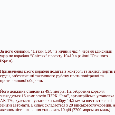
За його словами, “Птахи СБС” в нічний час 4 червня здійснили
удар по кораблю “Світляк” проєкту 10410 в
районі Юркіного
(Крим).
Призначення цього корабля полягає в контролі та захисті портів і
суден, забезпеченні тактичного рубежу протиповітряної та
протичовнової оборони.
Його довжина становить 49,5 метрів. На озброєнні корабля
знаходяться 16 комплектів ПЗРК “Ігла”, артилерійська установка
АК-176, кулеметні установки калібру 14,5 мм та шестиствольні
зенітні автомати. Екіпаж складається з 28 військовослужбовців, а
автономність плавання становить 10 діб (2200 морських миль).