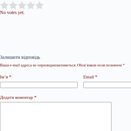
Submit Rating
Rate this item:
No votes yet.
Залишити відповідь
Ваша e-mail адреса не оприлюднюватиметься.
Обов’язкові поля позначені
*
Ім’я
*
Email
*
Додати коментар
*