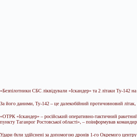
«Безпілотники СБС ліквідували «Іскандер» та 2 літаки Ту-142 на 
За його даними, Ту-142 – це далекобійний протичовновий літак,
«ОТРК «Іскандер» – російський оперативно-тактичний ракетний к
пункту Таганрог Ростовської області», – поінформував команди
Удари були здійснені за допомогою дронів 1-го Окремого центру