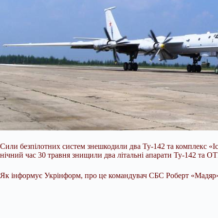
Сили безпілотних систем знешкодили два Ту-142 та комплекс «Іс
нічний час 30 травня знищили два літальні апарати Ту-142 та О
Як інформує Укрінформ, про це командувач СБС Роберт «Мадяр» 