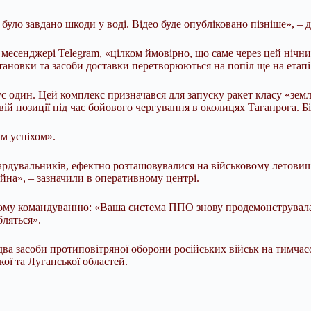
уло завдано шкоди у воді. Відео буде опубліковано пізніше», – д
есенджері Telegram, «цілком ймовірно, що саме через цей нічний
тановки та засоби доставки перетворюються на попіл ще на етапі
 один. Цей комплекс призначався для запуску ракет класу «земл
ій позиції під час бойового чергування в околицях Таганрога. Бі
м успіхом».
мбардувальників, ефектно розташовувалися на військовому летови
йна», – зазначили в оперативному центрі.
му командуванню: «Ваша система ППО знову продемонструвала не
бляться».
ва засоби протиповітряної оборони російських військ на тимчас
кої та Луганської областей.