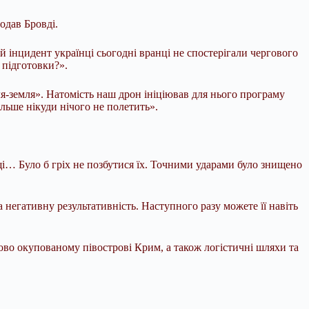
одав Бровді.
 інцидент українці сьогодні вранці не спостерігали чергового
 підготовки?».
я-земля». Натомість наш дрон ініціював для нього програму
льше нікуди нічого не полетить».
щі… Було б гріх не позбутися їх. Точними ударами було знищено
гативну результативність. Наступного разу можете її навіть
ово окупованому півострові Крим, а також логістичні шляхи та