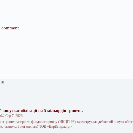
 I comment.
ни
” випускає облігації на 5 мільярдів гривень
н
Сер 7, 2026
ія з цінних паперів та фондового ринку (НКЦПФР) зареєструвала дебютний випуск обліг
но-технологічної компанії ТОВ «Вирій Індастрі»