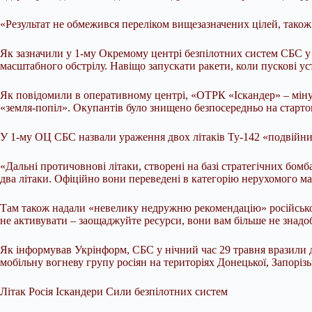
«Результат не обмежився переліком вищезазначених цілей, також б
Як зазначили у 1-му Окремому центрі безпілотних систем СБС у м
масштабного обстрілу. Навіщо запускати ракети, коли пускові ус
Як повідомили в оперативному центрі, «ОТРК «Іскандер» – мінус
«земля-попіл». Окупантів було знищено безпосередньо на стартов
У 1-му ОЦ СБС назвали ураження двох літаків Ту-142 «подвійни
«Дальні протичовнові літаки, створені на базі стратегічних бо
два літаки. Офіційно вони переведені в категорію нерухомого ма
Там також надали «невелику недружню рекомендацію» російсько
не активувати – заощаджуйте ресурси, вони вам більше не знадо
Як інформував Укрінформ, СБС у нічний час 29 травня вразили д
мобільну вогневу групу росіян на територіях Донецької, Запорізь
Літак Росія Іскандери Сили безпілотних систем