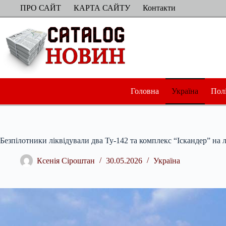
Перейти
ПРО САЙТ
КАРТА САЙТУ
Контакти
до
вмісту
Головна
Україна
Пол
Безпілотники ліквідували два Ту-142 та комплекс “Іскандер” на л
Ксенія Сіроштан
30.05.2026
Україна