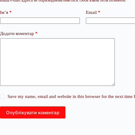
Ваша e-mail адреса не оприлюднюватиметься.
Обов’язкові поля позначені
*
Ім’я
*
Email
*
Додати коментар
*
Save my name, email and website in this browser for the next time
Опублікувати коментар