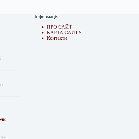
Інформація
ПРО САЙТ
КАРТА САЙТУ
Контакти
ї
они
ючи
’я».