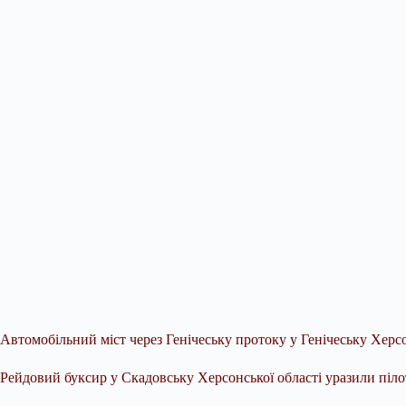
Автомобільний міст через Генічеську протоку у Генічеську Херсо
Рейдовий буксир у Скадовську Херсонської області уразили пілот