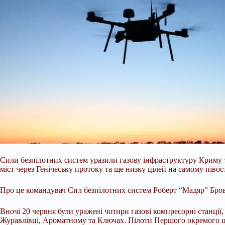
Сили безпілотних систем уразили газову інфраструктуру Криму т
міст через Генічеську протоку та ще низку цілей на самому півос
Про це командувач Сил безпілотних систем Роберт “Мадяр” Бро
Вночі 20 червня були уражені чотири
газові компресорні станці
Журавлівці, Ароматному та Ключах. Пілоти Першого окремого ц