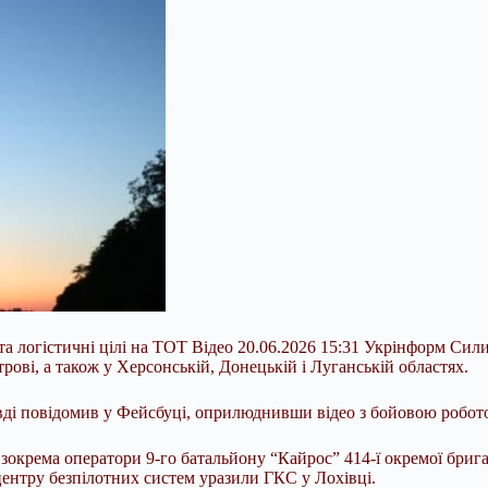
а логістичні цілі на ТОТ Відео 20.06.2026 15:31 Укрінформ Сил
трові, а також у Херсонській, Донецькій і Луганській областях.
вді повідомив у Фейсбуці, оприлюднивши відео з бойовою робот
ї, зокрема оператори 9-го батальйону “Кайрос” 414-ї окремої бр
ентру безпілотних систем уразили ГКС у Лохівці.