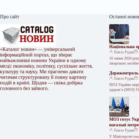
Про сайт
Останні нови
Національна ор
«Каталог новин» — універсальний
Павло Рудик
інформаційний портал, що збирає
10 липня 2026 року
найважливіші новини України в одному
лікарських засобі
місці: економіку, політику, суспільне життя,
культуру та науку. Ми прагнемо давати
Держконтроль 
читачам структуровану й повну картину
Павло Рудик
подій в країні. Щодня — свіжа добірка
МОЗ України запро
головного без зайвого.
здоров’я (МОЗ) Ук
МОЗ готує Укр
нагальні потре
Павло Рудик
У Міністерстві ох