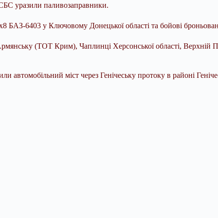
і СБС уразили паливозаправники.
8х8 БАЗ-6403 у Ключовому Донецької області та бойові броньова
рмянську (ТОТ Крим), Чаплинці Херсонської області, Верхній По
и автомобільний міст через Генічеську протоку в районі Генічес