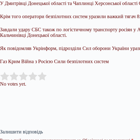
У Дмитрівці Донецької області та Чаплинці Херсонської област
Крім того оператори безпілотних систем уразили важкий тягач 
Завдали удару СБС також по логістичному транспорту росіян у А
Кальчинівці Донецької області.
Як повідомляв Укрінформ, підрозділи Сил оборони України уразил
Газ Крим Війна з Росією Сили безпілотних систем
Submit Rating
Rate this item:
No votes yet.
Залишити відповідь