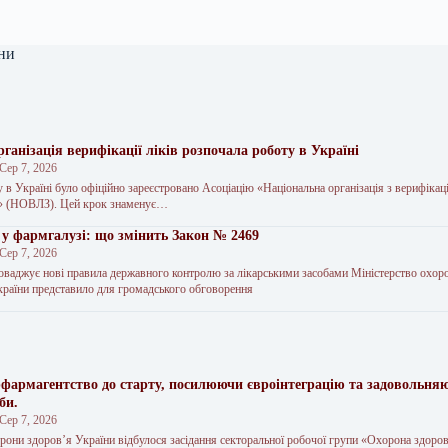
ни
ганізація верифікації ліків розпочала роботу в Україні
Сер 7, 2026
 в Україні було офіційно зареєстровано Асоціацію «Національна організація з верифікаці
в» (НОВЛЗ). Цей крок знаменує…
у фармгалузі: що змінить Закон № 2469
Сер 7, 2026
ваджує нові правила державного контролю за лікарськими засобами Міністерство охор
раїни представило для громадського обговорення
фармагентство до старту, посилюючи євроінтеграцію та задовольня
би.
Сер 7, 2026
орони здоров’я України відбулося засідання секторальної робочої групи «Охорона здоров