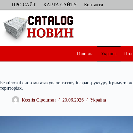
Перейти
ПРО САЙТ
КАРТА САЙТУ
Контакти
до
вмісту
Головна
Україна
Пол
Безпілотні системи атакували газову інфраструктуру Криму та л
територіях.
Ксенія Сіроштан
20.06.2026
Україна