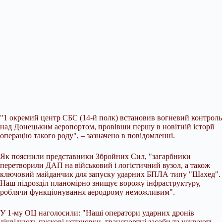
"1 окремий центр СБС (14-й полк) встановив вогневий контроль
над Донецьким аеропортом, провівши першу в новітній історії
операцію такого роду", – зазначено в повідомленні.
Як пояснили представники Збройних Сил, "загарбники
перетворили ДАП на військовий і логістичний вузол, а також
ключовий майданчик для запуску ударних БПЛА типу "Шахед".
Наш підрозділ планомірно знищує ворожу інфраструктуру,
роблячи функціонування аеродрому неможливим".
У 1-му ОЦ наголосили: "Наші оператори ударних дронів
ліквідують пускові установки, транспортні засоби та усувають