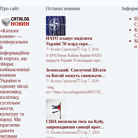
Про сайт
Останні новини
Інформ
П
С
К
«Каталог
С
новин» —
НАТО планує виділити
К
універсальни
Україні 70 млрд євро
и
й
військової допомоги у 2026
Ксенія Сіроштан
Сер 7, 2026
інформаційни
році
© EPA/Tomas Kalnins Країни НАТО
й портал, що
нададуть Україні 70 мільярдів євро на
збирає
програми підготовки, навчання та
найважливіші
Зеленський: Сполучені Штати
військового обладнання у 2026 році.…
новини
та Китай можуть спонукати
України в
Росію до миру
Ксенія Сіроштан
Сер 7, 2026
одному місці:
<img
економіку,
src="https://zn.ua/img/article/6917/35_ma
політику,
in-v1785773373.webp"
alt="Зеленський: Вашингтон і Пекін
суспільне
можуть змусити Москву захотіти
життя,
миру" width="630" height="340" ©
культуру та
Офіс Президента України Президент
науку. Ми
США посилили тиск на Кубу,
Володимир Зеленський…
прагнемо
запровадивши санкції проти
давати
фігурантів збройних
Поліна Більченко
Сер 7, 2026
читачам