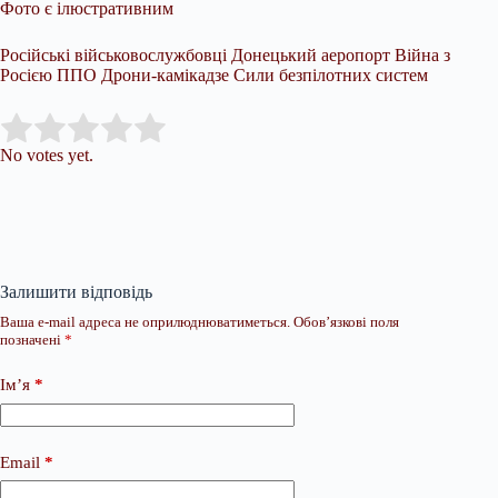
Фото є ілюстративним
Російські військовослужбовці Донецький аеропорт Війна з
Росією ППО Дрони-камікадзе Сили безпілотних систем
Submit Rating
Rate this item:
No votes yet.
Залишити відповідь
Ваша e-mail адреса не оприлюднюватиметься.
Обов’язкові поля
позначені
*
Ім’я
*
Email
*