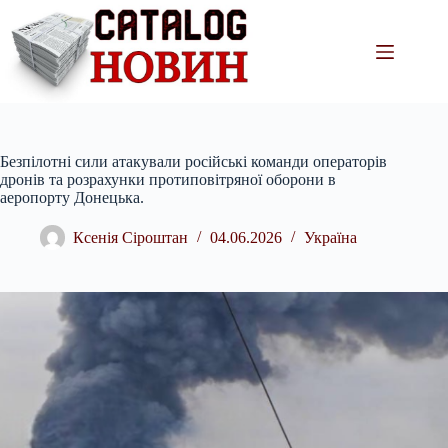
Перейти
до
вмісту
Безпілотні сили атакували російські команди операторів
дронів та розрахунки протиповітряної оборони в
аеропорту Донецька.
Ксенія Сіроштан
04.06.2026
Україна