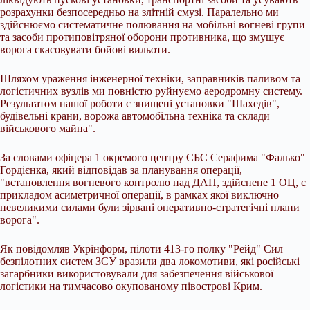
розрахунки безпосередньо на злітній смузі. Паралельно ми
здійснюємо систематичне полювання на мобільні вогневі групи
та засоби протиповітряної оборони противника, що змушує
ворога скасовувати бойові вильоти.
Шляхом ураження інженерної техніки, заправників паливом та
логістичних вузлів ми повністю руйнуємо аеродромну систему.
Результатом нашої роботи є знищені установки "Шахедів",
будівельні крани, ворожа автомобільна техніка та склади
військового майна".
За словами офіцера 1 окремого центру СБС Серафима "Фалько"
Гордієнка, який відповідав за планування операції,
"встановлення вогневого контролю над ДАП, здійснене 1 ОЦ, є
прикладом асиметричної операції, в рамках якої виключно
невеликими силами були зірвані оперативно-стратегічні плани
ворога".
Як повідомляв Укрінформ, пілоти 413-го полку "Рейд" Сил
безпілотних систем ЗСУ вразили два локомотиви, які російські
загарбники використовували для забезпечення військової
логістики на тимчасово окупованому півострові Крим.