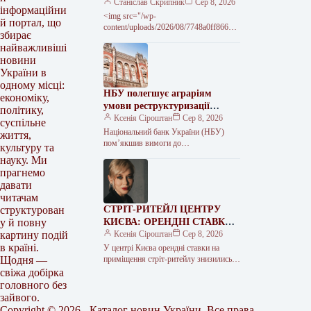
посаду посла – джерело
Станіслав Скрипник
Сер 8, 2026
інформаційни
<img src="/wp-
й портал, що
content/uploads/2026/08/7748a0ff86661
збирає
d1510a6d66c5fb2a1b3.jpg" alt="Київ не
найважливіші
передавав звернень до США щодо
новини
кандидатури Умєрова на посаду посла
України в
одному місці:
НБУ полегшує аграріям
економіку,
умови реструктуризації
політику,
кредитів
Ксенія Сіроштан
Сер 8, 2026
суспільне
Національний банк України (НБУ)
життя,
пом’якшив вимоги до
культуру та
реструктуризації кредитів для бізнесу
науку. Ми
та врахування аграрної продукції як
прагнемо
застави. Регулятор дозволив банкам…
давати
читачам
СТРІТ-РИТЕЙЛ ЦЕНТРУ
структурован
КИЄВА: ОРЕНДНІ СТАВКИ
у й повну
ТА ЦІНИ ПРОПОЗИЦІЇ
Ксенія Сіроштан
Сер 8, 2026
картину подій
ВПАЛИ ВДВІЧІ З 2021 РОКУ
в країні.
У центрі Києва орендні ставки на
приміщення стріт-ритейлу знизились
Щодня —
на 30-50% у доларовому еквіваленті.
свіжа добірка
Ціни пропозиції таких фасадних
головного без
приміщень впали…
зайвого.
Copyright © 2026 - Каталог новин України. Все права