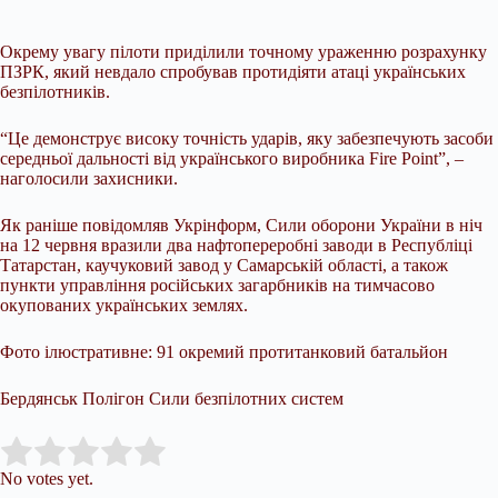
Окрему увагу пілоти приділили точному ураженню розрахунку
ПЗРК, який невдало спробував протидіяти атаці українських
безпілотників.
“Це демонструє високу точність ударів, яку забезпечують засоби
середньої дальності від українського виробника Fire Point”, –
наголосили захисники.
Як раніше повідомляв Укрінформ, Сили оборони України в ніч
на 12 червня вразили два нафтопереробні заводи в Республіці
Татарстан, каучуковий завод у Самарській області, а також
пункти управління російських загарбників на тимчасово
окупованих українських землях.
Фото ілюстративне: 91 окремий протитанковий батальйон
Бердянськ Полігон Сили безпілотних систем
Submit Rating
Rate this item:
No votes yet.