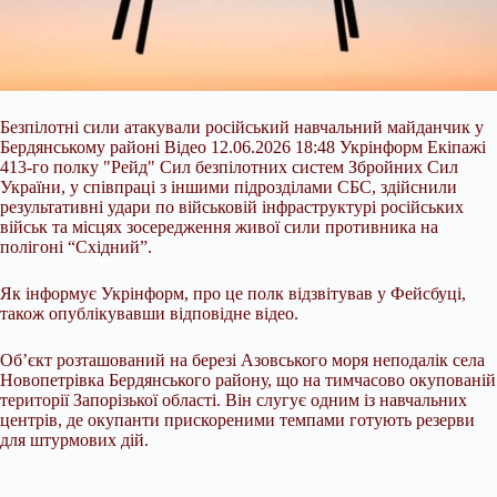
Безпілотні сили атакували російський навчальний майданчик у
Бердянському районі Відео 12.06.2026 18:48 Укрінформ Екіпажі
413-го полку "Рейд" Сил безпілотних систем Збройних Сил
України, у співпраці з іншими підрозділами СБС, здійснили
результативні удари по військовій інфраструктурі російських
військ та місцях зосередження живої сили противника на
полігоні “Східний”.
Як інформує Укрінформ, про це полк відзвітував у Фейсбуці,
також опублікувавши відповідне відео.
Об’єкт
розташований на березі Азовського моря неподалік села
Новопетрівка Бердянського району, що на тимчасово окупованій
території Запорізької області. Він слугує одним із навчальних
центрів, де окупанти прискореними темпами готують резерви
для штурмових дій.