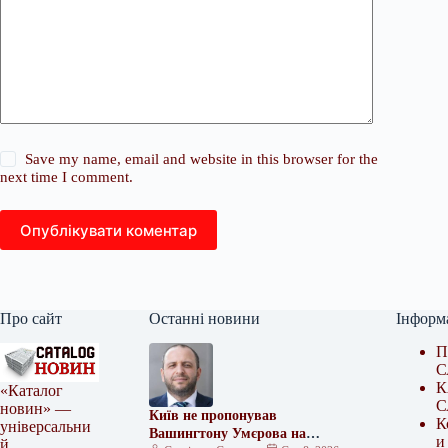
Save my name, email and website in this browser for the
next time I comment.
Опублікувати коментар
Про сайт
Останні новини
Інформ
П
С
К
«Каталог
С
новин» —
Київ не пропонував
К
універсальни
Вашингтону Умєрова на
и
й