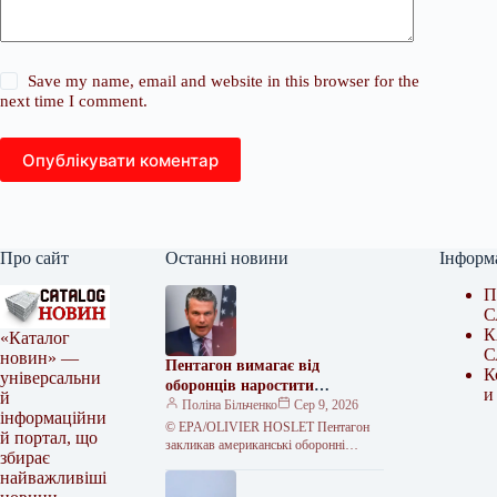
Save my name, email and website in this browser for the
next time I comment.
Опублікувати коментар
Про сайт
Останні новини
Інформ
П
С
К
«Каталог
С
новин» —
Пентагон вимагає від
К
універсальни
оборонців наростити
и
й
виробництво боєприпасів
Поліна Більченко
Сер 9, 2026
інформаційни
© EPA/OLIVIER HOSLET Пентагон
й портал, що
закликав американські оборонні
збирає
компанії якнайшвидше збільшити
найважливіші
виробництво та постачання зброї,