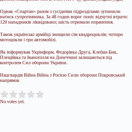
Однак «Спартан» разом з сусідніми підрозділами зупинили
натиск супротивника. За 48 годин ворог поніс відчутні втрати:
120 нападників ліквідовано; шість отримали поранення.
Також українські армійці знищили сім квадроциклів; чотири
мотоцикли і три автомобілі.
Як інформував Укрінформ, Федорівка Друга, Клебан-Бик,
Плещіївка та Іванопілля на Донеччині залишаються під
контролем Сил оборони України.
Нацгвардія Війна Війна з Росією Сили оборони Покровський
напрямок
Submit Rating
Rate this item:
No votes yet.