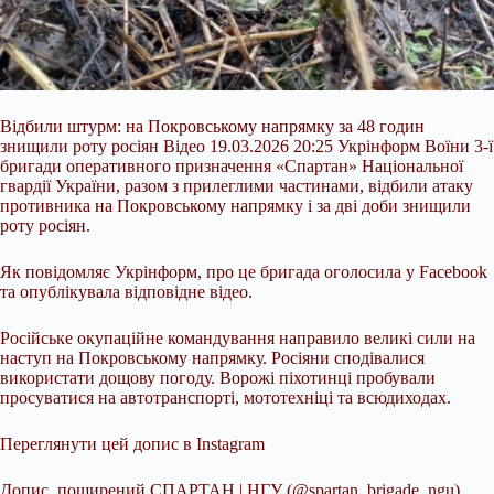
Відбили штурм: на Покровському напрямку за 48 годин
знищили роту росіян Відео 19.03.2026 20:25 Укрінформ Воїни 3-ї
бригади оперативного призначення «Спартан» Національної
гвардії України, разом з прилеглими частинами, відбили атаку
противника на Покровському напрямку і за дві доби знищили
роту росіян.
Як повідомляє Укрінформ, про це бригада оголосила у Facebook
та опублікувала відповідне відео.
Російське окупаційне командування направило великі сили на
наступ на Покровському
напрямку. Росіяни сподівалися
використати дощову погоду. Ворожі піхотинці пробували
просуватися на автотранспорті, мототехніці та всюдиходах.
Переглянути цей допис в Instagram
Допис, поширений СПАРТАН | НГУ (@spartan_brigade_ngu)