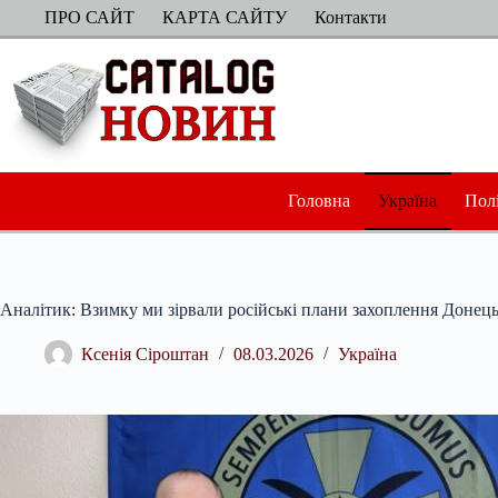
Перейти
ПРО САЙТ
КАРТА САЙТУ
Контакти
до
вмісту
Головна
Україна
Пол
Аналітик: Взимку ми зірвали російські плани захоплення Донецьк
Ксенія Сіроштан
08.03.2026
Україна