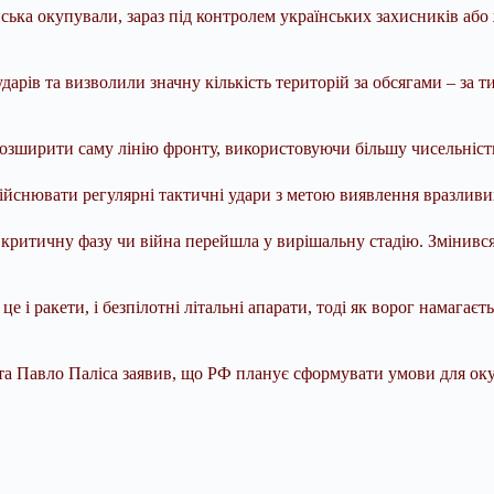
війська окупували, зараз під контролем українських захисників аб
рів та визволили значну кількість територій за обсягами – за т
розширити саму лінію фронту, використовуючи більшу чисельність
здійснювати регулярні тактичні удари з метою виявлення вразливих
критичну фазу чи війна перейшла у вирішальну стадію. Змінився 
це і ракети, і безпілотні літальні апарати, тоді як ворог намага
а Павло Паліса заявив, що РФ планує сформувати умови для оку