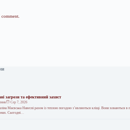
 I comment.
ни
ні загрози та ефективний захист
пник
Сер 7, 2026
іна Маєвська Навесні разом із теплою погодою з’являються кліщі. Вони ховаються в п
зонах. Сьогодні…