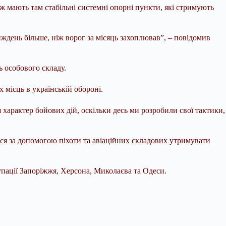
о ж мають там стабільні системні опорні пункти, які стримують
иждень більше, ніж ворог за місяць захоплював”, – повідомив
 особового складу.
 місць в українській обороні.
характер бойових дій, оскільки десь ми розробили свої тактики,
ється за допомогою піхоти та авіаційних складових утримувати
пації Запоріжжя, Херсона, Миколаєва та Одеси.