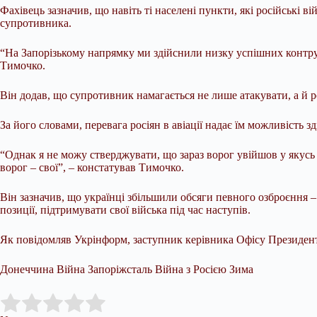
Фахівець зазначив, що навіть ті населені пункти, які російські 
супротивника.
“На Запорізькому напрямку ми здійснили низку успішних контруда
Тимочко.
Він додав, що супротивник намагається не лише атакувати, а й 
За його словами, перевага росіян в авіації надає їм можливість 
“Однак я не можу стверджувати, що зараз ворог увійшов у якусь 
ворог – свої”, – констатував Тимочко.
Він зазначив, що українці збільшили обсяги певного озброєння – 
позиції, підтримувати свої війська під час наступів.
Як повідомляв Укрінформ, заступник керівника Офісу Президент
Донеччина Війна Запоріжсталь Війна з Росією Зима
Submit Rating
Rate this item: