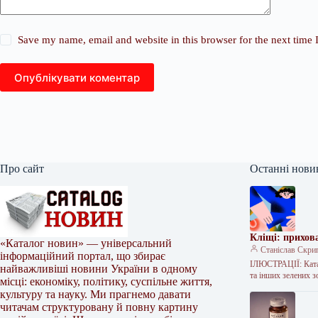
Save my name, email and website in this browser for the next time
Опублікувати коментар
Про сайт
Останні нови
Кліщі: прихова
«Каталог новин» — універсальний
Станіслав Скри
інформаційний портал, що збирає
ІЛЮСТРАЦІЇ: Катал
найважливіші новини України в одному
та інших зелених 
місці: економіку, політику, суспільне життя,
культуру та науку. Ми прагнемо давати
читачам структуровану й повну картину