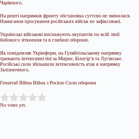
Чарівного.
На решті напрямків фронту обстановка суттєво не змінилася.
Намагання просування російських військ не зафіксовані.
Українські військові виснажують окупантів по всій лінії
бойового зіткнення та в глибині оборони.
Як повідомляв Укрінформ, на Гуляйпільському напрямку
тривають інтенсивні бої за Мирне, Білогір’я та Лугівське.
Російські сили збільшили інтенсивність атак в напрямку
Залізничного.
Генштаб Війна Війна з Росією Сили оборони
Submit Rating
Rate this item:
No votes yet.