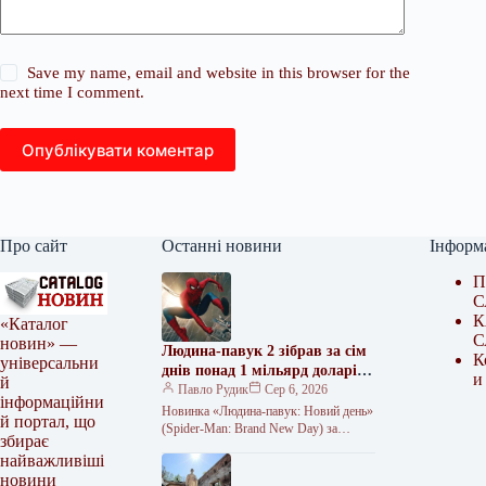
Save my name, email and website in this browser for the
next time I comment.
Опублікувати коментар
Про сайт
Останні новини
Інформ
П
С
К
«Каталог
С
новин» —
Людина-павук 2 зібрав за сім
К
універсальни
днів понад 1 мільярд доларів,
и
й
ставши найприбутковішим
Павло Рудик
Сер 6, 2026
інформаційни
фільмом року.
Новинка «Людина-павук: Новий день»
й портал, що
(Spider-Man: Brand New Day) за
збирає
перший тиждень прокату здобула
найважливіші
понад $1 мільярд, ставши
новини
найприбутковішою стрічкою