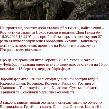
На фронті від початку доби сталося 67 зіткнень, найгарячіші –
Костянтинівський та Покровський напрямки Дані Генштабу
16.03.2026 16:44 Укрінформ Російська армія з початку дня 67
разів атакувала укріплення оборонців України. Найбільшу
активність противник проявляє на Костянтинівському та
Покровському відтинках.
Про це Генеральний штаб Збройних Сил України заявив
у Фейсбуці, надавши оперативну інформацію за станом на 16:00
понеділка, 16 березня, передає Укрінформ.
Збройні формування РФ сьогодні
здійснили обстріл Будків,
Іскрисківщини, Кореньок, Козачого, Рижівки, Рогізного,
Уланового, Товстодубового та Баранівки Сумської області,
Хрінівки та Семенівки Чернігівської області.
З використанням авіації окупанти нанесли удари по областях
Воздвижівки, Гуляйпільського, Долинки, Лісного, Копаней і