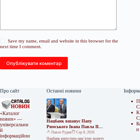
Save my name, email and website in this browser for the
next time I comment.
Опублікувати коментар
Про сайт
Останні новини
Інформ
П
С
К
«Каталог
С
новин» —
Нацбанк вшанує Папу
К
універсальни
Римського Івана Павла II
и
й
пам’ятною монетою
Павло Рудик
Сер 8, 2026
інформаційни
Нацбанк випустить пам’ятну монету