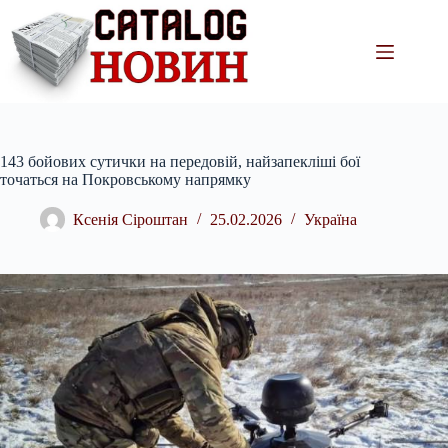
Перейти
до
вмісту
143 бойових сутички на передовій, найзапекліші бої
точаться на Покровському напрямку
Ксенія Сіроштан
25.02.2026
Україна