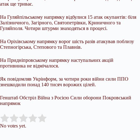
атак ще триває.
На Гуляйпільському напрямку відбулися 15 атак окупантів: біля
Залізничного, Загірного, Святопетрівки, Криничного та
Гуляйполя. Чотири штурми знаходяться в процесі.
На Оріхівському напрямку ворог шість разів атакував поблизу
Степногірська, Степового та Плавнів.
На Придніпровському напрямку наступальних акцій
противника не відмічалося.
Як повідомляв Укрінформ, за чотири роки війни сили ППО
знешкодили понад 140 тисяч ворожих цілей.
Генштаб Обстріл Війна з Росією Сили оборони Покровський
напрямок
Submit Rating
Rate this item:
No votes yet.