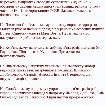
Курському напрямках сьогодні супротивник здійснив 68
обстрілів укріплень наших військ і цивільних районів, у тому
числі вісім – із використанням РСЗВ. Загальна кількість
боєзіткнень – сім.
На Південно-Слобожанському напрямку ворог чотири рази
атакував рубежі наших підрозділів у районах населених пунктів
Вільча, Синельникове та Мала Вовча. Наразі активних
наступальних дій не спостерігається.
На Куп’янському напрямку загарбник п’ять разів атакував біля
Глушківки, Піщаного та Курилівки. Три атаки вже
нейтралізовано.
На Лиманському напрямку українські військовослужбовці
відбивали шість атак загарбників в околицях Шийківки,
Дробишевого, Ставків, Новосергіївки та Степового. Дві
штурмові акції тривають.
На Слов’янському напрямку супротивник дев’ять разів робив
спроби просунутися вперед у напрямку Ямполя, Дронівки, Рай-
Олександрівки та Закітного. Один наступ продовжується.