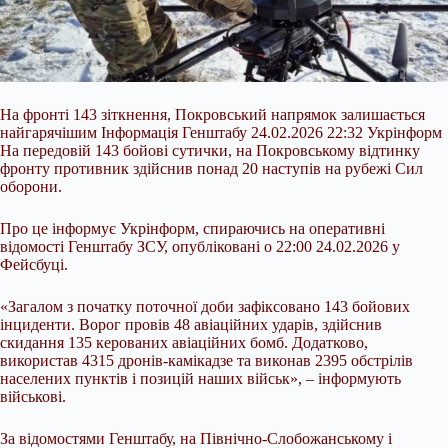
На фронті 143 зіткнення, Покровський напрямок залишається
найгарячішим Інформація Генштабу 24.02.2026 22:32 Укрінформ
На передовій 143 бойові сутички, на Покровському відтинку
фронту противник здійснив понад 20 наступів на рубежі Сил
оборони.
Про це інформує Укрінформ, спираючись на оперативні
відомості Генштабу ЗСУ, опубліковані о 22:00 24.02.2026 у
Фейсбуці.
«Загалом з початку поточної доби зафіксовано 143 бойових
інциденти. Ворог провів 48 авіаційних ударів, здійснив
скидання 135
керованих авіаційних бомб. Додатково,
використав 4315 дронів-камікадзе та виконав 2395 обстрілів
населених пунктів і позицій наших військ», – інформують
військові.
За відомостями Генштабу, на Північно-Слобожанському і