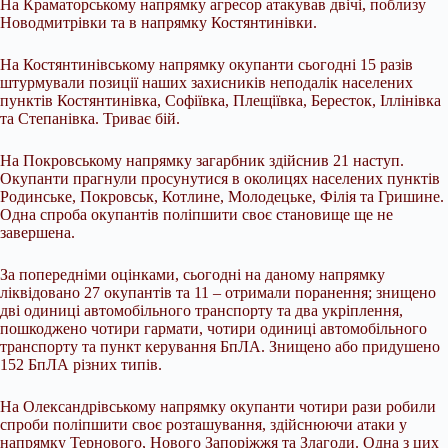
На Краматорському напрямку агресор атакував двічі, поблизу
Новодмитрівки та в напрямку Костянтинівки.
На Костянтинівському напрямку окупанти сьогодні 15 разів
штурмували позиції наших захисників неподалік населених
пунктів Костянтинівка, Софіївка, Плещіївка, Бересток, Іллінівка
та Степанівка. Триває бій.
На Покровському напрямку загарбник здійснив 21 наступ.
Окупанти прагнули просунутися в околицях населених пунктів
Родинське, Покровськ, Котлине, Молодецьке, Філія та Гришине.
Одна спроба окупантів поліпшити своє становище ще не
завершена.
За попередніми оцінками, сьогодні на даному напрямку
ліквідовано 27 окупантів та 11 – отримали поранення; знищено
дві одиниці автомобільного транспорту та два укріплення,
пошкоджено чотири гармати, чотири одиниці автомобільного
транспорту та пункт керування БпЛА. Знищено або придушено
152 БпЛА різних типів.
На Олександрівському напрямку окупанти чотири рази робили
спроби поліпшити своє розташування, здійснюючи атаки у
напрямку Тернового, Нового Запоріжжя та Злагоди. Одна з цих