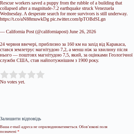
Rescue workers saved a puppy from the rubble of a building that
collapsed after a magnitude-7.2 earthquake struck Venezuela
Wednesday. A desperate search for more survivors is still underway.
https://t.co/aN88muwkDg pic.twitter.com/lpTOBdSLgn
— California Post (@californiapost) June 26, 2026
24 червня ввечері, приблизно за 160 км на захід від Каракаса,
стався землетрус магнітудою 7,2, а менш ніж за хвилину після
нього — поштовх магнітудою 7,5, який, за оцінками Геологічної
служби США, став найпотужнішим з 1900 року.
Submit Rating
Rate this item:
No votes yet.
Залишити відповідь
Ваша e-mail адреса не оприлюднюватиметься.
Обов’язкові поля
позначені
*