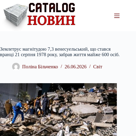
Перейти
до
вмісту
Землетрус магнітудою 7,3 венесуельський, що стався
вранці 21 серпня 1978 року, забрав життя майже 600 осіб.
Поліна Більченко
26.06.2026
Світ