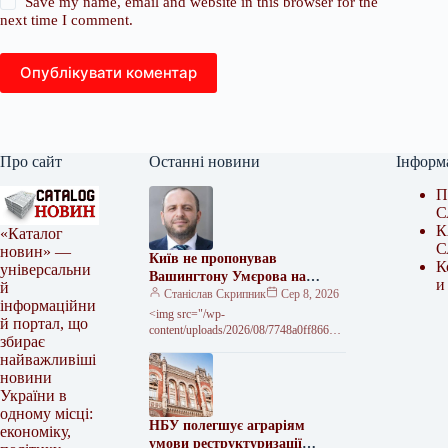
Save my name, email and website in this browser for the
next time I comment.
Опублікувати коментар
Про сайт
Останні новини
Інформ
П
С
К
«Каталог
С
новин» —
Київ не пропонував
К
універсальни
Вашингтону Умєрова на
и
й
посаду посла – джерело
Станіслав Скрипник
Сер 8, 2026
інформаційни
<img src="/wp-
й портал, що
content/uploads/2026/08/7748a0ff86661
збирає
d1510a6d66c5fb2a1b3.jpg" alt="Київ не
найважливіші
передавав звернень до США щодо
новини
кандидатури Умєрова на посаду посла
України в
одному місці:
НБУ полегшує аграріям
економіку,
умови реструктуризації