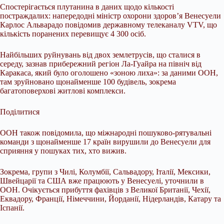
Спостерігається плутанина в даних щодо кількості
постраждалих: напередодні міністр охорони здоров’я Венесуели
Карлос Альварадо повідомив державному телеканалу VTV, що
кількість поранених перевищує 4 300 осіб.
Найбільших руйнувань від двох землетрусів, що сталися в
середу, зазнав прибережний регіон Ла-Гуайра на північ від
Каракаса, який було оголошено «зоною лиха»: за даними ООН,
там зруйновано щонайменше 100 будівель, зокрема
багатоповерхові житлові комплекси.
Поділитися
ООН також повідомила, що міжнародні пошуково-рятувальні
команди з щонайменше 17 країн вирушили до Венесуели для
сприяння у пошуках тих, хто вижив.
Зокрема, групи з Чилі, Колумбії, Сальвадору, Італії, Мексики,
Швейцарії та США вже працюють у Венесуелі, уточнили в
ООН. Очікується прибуття фахівців з Великої Британії, Чехії,
Еквадору, Франції, Німеччини, Йорданії, Нідерландів, Катару та
Іспанії.