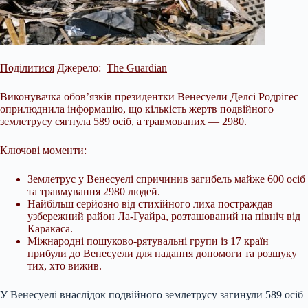
Поділитися
Джерело:
The Guardian
Виконувачка обов’язків президентки Венесуели Делсі Родрігес
оприлюднила інформацію, що кількість жертв подвійного
землетрусу сягнула 589 осіб, а травмованих — 2980.
Ключові моменти:
Землетрус у Венесуелі спричинив загибель майже 600 осіб
та травмування 2980 людей.
Найбільш серйозно від стихійного лиха постраждав
узбережний район Ла-Гуайра, розташований на північ від
Каракаса.
Міжнародні пошуково-рятувальні групи із 17 країн
прибули до Венесуели для надання
допомоги та розшуку
тих, хто вижив.
У Венесуелі внаслідок подвійного землетрусу загинули 589 осіб