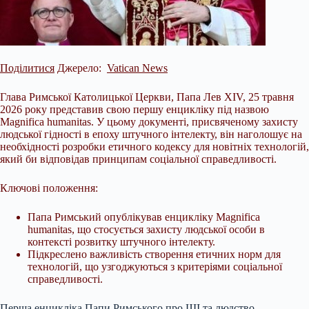
Поділитися
Джерело:
Vatican News
Глава Римської Католицької Церкви, Папа Лев XIV, 25 травня
2026 року представив свою першу енцикліку під назвою
Magnifica humanitas. У цьому документі, присвяченому захисту
людської гідності в епоху штучного інтелекту, він наголошує на
необхідності розробки етичного кодексу для новітніх технологій,
який би відповідав принципам соціальної справедливості.
Ключові положення:
Папа Римський опублікував енцикліку Magnifica
humanitas, що стосується захисту людської
особи в
контексті розвитку штучного інтелекту.
Підкреслено важливість створення етичних норм для
технологій, що узгоджуються з критеріями соціальної
справедливості.
Перша енцикліка Папи Римського про ШІ та людство