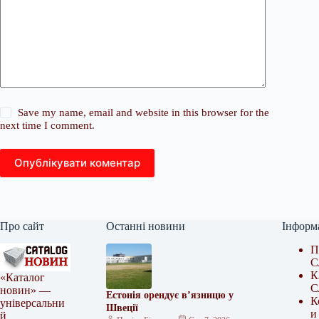
Save my name, email and website in this browser for the
next time I comment.
Опублікувати коментар
Про сайт
Останні новини
Інформ
П
С
К
«Каталог
С
новин» —
Естонія орендує в’язницю у
К
універсальни
Швеції
и
й