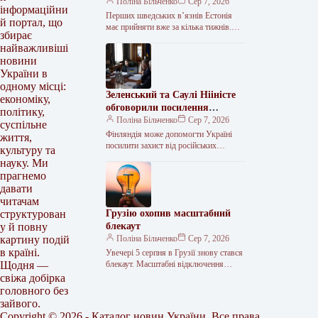
Поліна Більченко
Сер 7, 2026
інформаційни
Перших шведських в’язнів Естонія
й портал, що
має прийняти вже за кілька тижнів.
збирає
Естонія та Швеція підписали
найважливіші
меморандум про оренду Тартуської
новини
в’язниці. Документ…
України в
одному місці:
Зеленський та Саулі Нііністе
економіку,
обговорили посилення
політику,
української ППО та
Поліна Більченко
Сер 7, 2026
суспільне
постачання ракет
Фінляндія може допомогти Україні
життя,
посилити захист від російських
культуру та
балістичних атак. <img src="/wp-
науку. Ми
content/uploads/2026/08/efedc0db829cb5
прагнемо
eaa61f6095519d7c1a.jpg"
давати
alt="Зеленський обговорив із
читачам
президентом Фінляндії
Грузію охопив масштабний
структурован
блекаут
у й повну
Поліна Більченко
Сер 7, 2026
картину подій
в країні.
Увечері 5 серпня в Грузії знову стався
блекаут. Масштабні відключення
Щодня —
електроенергії охопили столицю
свіжа добірка
країни Тбілісі та більшість її регіонів.
головного без
Через…
зайвого.
Copyright © 2026 - Каталог новин України. Все права