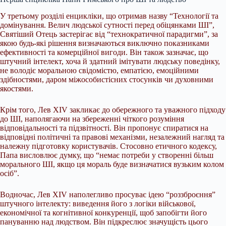
У третьому розділі енцикліки, що отримав назву “Технології та
домінування. Велич людської сутності перед обіцянками ШІ”,
Святіший Отець застерігає від “технократичної парадигми”, за
якою будь-які рішення визначаються виключно показниками
ефективності та комерційної вигоди. Він також зазначає, що
штучний інтелект, хоча й здатний імітувати людську поведінку,
не володіє моральною свідомістю, емпатією, емоційними
здібностями, даром міжособистісних стосунків чи духовними
якостями.
Крім того, Лев XIV закликає до обережного та уважного підходу
до ШІ, наполягаючи на збереженні чіткого розуміння
відповідальності та підзвітності. Він пропонує спиратися на
відповідні політичні та правові механізми, незалежний нагляд та
належну підготовку користувачів. Стосовно етичного кодексу,
Папа висловлює думку, що “немає потреби у створенні більш
морального ШІ, якщо ця мораль буде визначатися вузьким колом
осіб”.
Водночас, Лев XIV наполегливо просуває ідею “роззброєння”
штучного інтелекту: виведення його з логіки військової,
економічної та когнітивної конкуренції, щоб запобігти його
пануванню над людством. Він підкреслює значущість цього