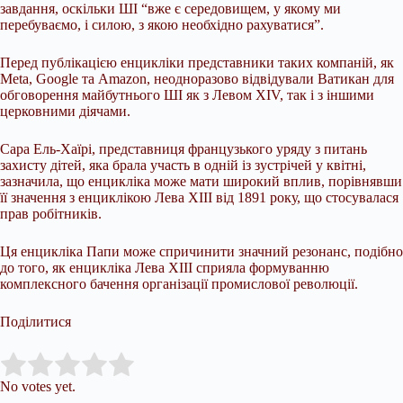
завдання, оскільки ШІ “вже є середовищем, у якому ми
перебуваємо, і силою, з якою необхідно рахуватися”.
Перед публікацією енцикліки представники таких компаній, як
Meta, Google та Amazon, неодноразово відвідували Ватикан для
обговорення майбутнього ШІ як з Левом XIV, так і з іншими
церковними діячами.
Сара Ель-Хаїрі, представниця французького уряду з питань
захисту дітей, яка брала участь в одній із зустрічей у квітні,
зазначила, що енцикліка може мати широкий вплив, порівнявши
її значення з енциклікою Лева XIII від 1891 року, що стосувалася
прав робітників.
Ця енцикліка Папи може спричинити значний резонанс, подібно
до того, як енцикліка Лева XIII сприяла формуванню
комплексного бачення організації промислової революції.
Поділитися
Submit Rating
Rate this item:
No votes yet.