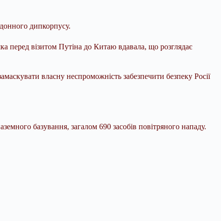
рдонного дипкорпусу.
яка перед візитом Путіна до Китаю вдавала, що розглядає
я замаскувати власну неспроможність забезпечити безпеку Росії
аземного базування, загалом 690 засобів повітряного нападу.