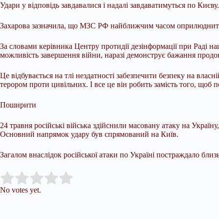
Удари у відповідь завдавалися і надалі завдаватимуться по Києву.
Захарова зазначила, що МЗС РФ найближчим часом оприлюднить 
За словами керівника Центру протидії дезінформації при Раді на
можливість завершення війни, наразі демонструє бажання продов
Це відбувається на тлі нездатності забезпечити безпеку на власн
терором проти цивільних. І все це він робить замість того, щоб п
Поширити
24 травня російські війська здійснили масовану атаку на Україну
Основний напрямок удару був спрямований на Київ.
Загалом внаслідок російської атаки по Україні постраждало близь
Submit Rating
Rate this item:
No votes yet.