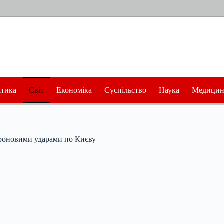
ітика
Світ
Економіка
Суспільство
Наука
Медицин
дроновими ударами по Києву