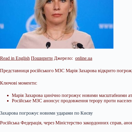
Read in English
Поширити
Джерело:
online.ua
Представниця російського МЗС Марія Захарова відкрито погро
Ключові моменти:
Марія Захарова цинічно погрожує новими масштабними атак
Російське МЗС анонсує продовження терору проти
населен
Захарова погрожує новими ударами по Києву
Російська Федерація, через Міністерство закордонних справ, ан