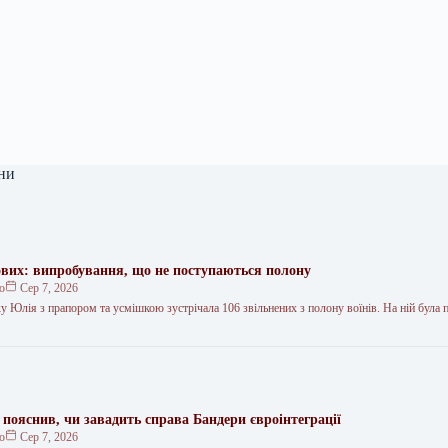
ни
ових: випробування, що не поступаються полону
ко
Сер 7, 2026
у Юлія з прапором та усмішкою зустрічала 106 звільнених з полону воїнів. На ній була 
пояснив, чи завадить справа Бандери євроінтеграції
ко
Сер 7, 2026