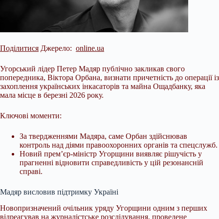
Поділитися
Джерело:
online.ua
Угорський лідер Петер Мадяр публічно закликав свого
попередника, Віктора Орбана, визнати причетність до операції із
захоплення українських інкасаторів та майна Ощадбанку, яка
мала місце в березні 2026 року.
Ключові моменти:
За твердженнями Мадяра, саме Орбан здійснював
контроль над діями правоохоронних органів та спецслужб.
Новий прем’єр-міністр Угорщини виявляє рішучість у
прагненні відновити справедливість у цій резонансній
справі.
Мадяр висловив підтримку
Україні
Новопризначений очільник уряду Угорщини одним з перших
відреагував на журналістське розслідування, проведене