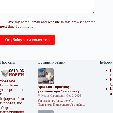
Save my name, email and website in this browser for the
next time I comment.
Опублікувати коментар
Про сайт
Останні новини
Інформ
П
С
К
«Каталог
С
новин» —
Археолог спростовує
К
універсальни
уявлення про “незайману
и
й
землю” в Північному
Ксенія Сіроштан
Сер 6, 2026
інформаційни
Причорномор’ї
Уявлення про “дике поле” у
й портал, що
Північному Причорномор’ї є хибним
збирає
трактуванням дійсності, оскільки ця
найважливіші
територія завжди була населеною. Про