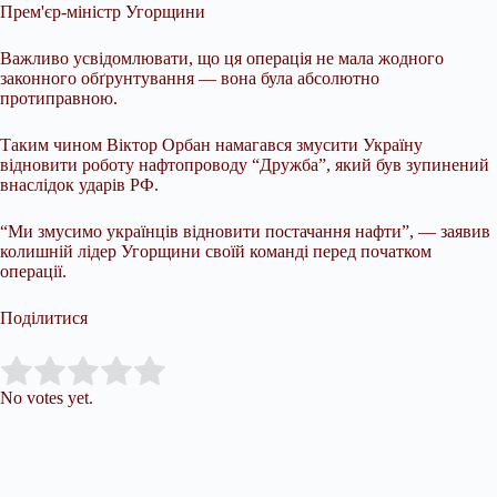
Прем'єр-міністр Угорщини
Важливо усвідомлювати, що ця операція не мала жодного
законного обґрунтування — вона була абсолютно
протиправною.
Таким чином Віктор Орбан намагався змусити Україну
відновити роботу нафтопроводу “Дружба”, який був зупинений
внаслідок ударів РФ.
“Ми змусимо українців відновити постачання нафти”, — заявив
колишній лідер Угорщини своїй команді перед початком
операції.
Поділитися
Submit Rating
Rate this item:
No votes yet.