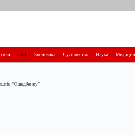
ітика
Світ
Економіка
Суспільство
Наука
Медицин
коштів “Ощадбанку”