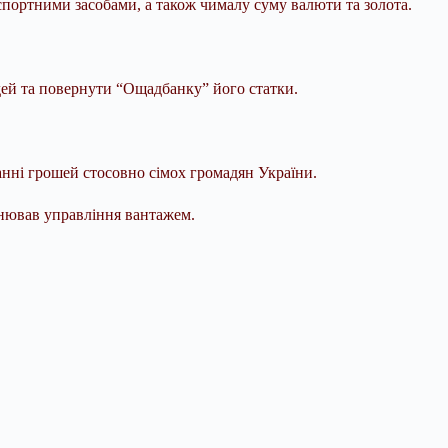
спортними засобами, а також чималу суму валюти та золота.
дей та повернути “Ощадбанку” його статки.
анні грошей стосовно сімох громадян України.
снював управління вантажем.