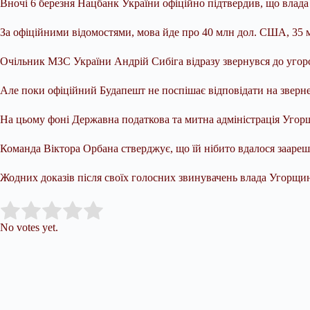
Вночі 6 березня Нацбанк України офіційно підтвердив, що влада
За офіційними відомостями, мова йде про 40 млн дол. США, 35 мл
Очільник МЗС України Андрій Сибіга відразу звернувся до угор
Але поки офіційний Будапешт не поспішає відповідати на зверне
На цьому фоні Державна податкова та митна адміністрація Угор
Команда Віктора Орбана стверджує, що їй нібито вдалося зааре
Жодних доказів після своїх голосних звинувачень влада Угорщин
Submit Rating
Rate this item:
No votes yet.