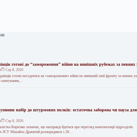
ни
аїнців готові до “замороження” війни на нинішніх рубежах за певних
н
Сер 8, 2026
аїнців готові погодитися на «замороження» війни по нинішній лінії фронту за певних у
ти опитування,…
упинив набір до штурмових полків: остаточна заборона чи пауза дл
н
Сер 8, 2026
істка Кирієнко зазначає, що насправді йдеться про перегляд комплектації підрозділів.
ч ЗСУ Михайло Драпатий розпорядився з 26…