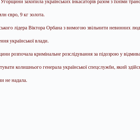
 Угорщини захопила українських інкасаторів разом з їхніми тран
н євро, 9 кг золота.
ського лідера Віктора Орбана з вимогою звільнити невинних лю
ння української влади.
щини розпочала кримінальне розслідування за підозрою у відмив
штувати колишнього генерала української спецслужби, який здій
и не надала.