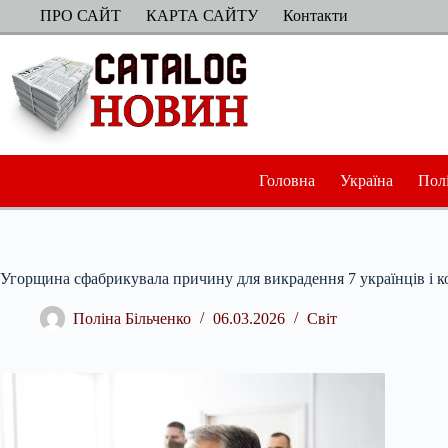
Перейти
ПРО САЙТ
КАРТА САЙТУ
Контакти
до
вмісту
Головна
Україна
Пол
Угорщина сфабрикувала причину для викрадення 7 українців і 
Поліна Більченко
06.03.2026
Світ