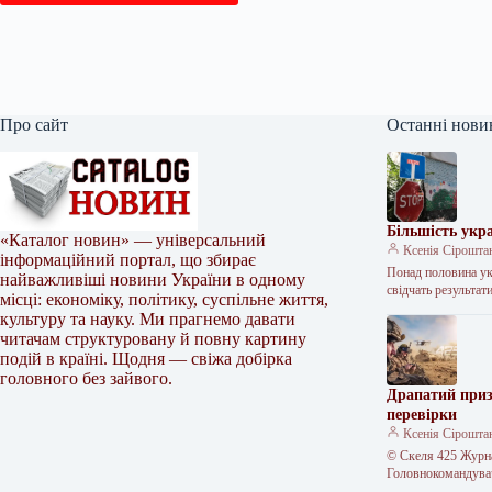
Про сайт
Останні нови
Більшість укр
«Каталог новин» — універсальний
Ксенія Сірошта
інформаційний портал, що збирає
Понад половина укр
найважливіші новини України в одному
свідчать результа
місці: економіку, політику, суспільне життя,
культуру та науку. Ми прагнемо давати
читачам структуровану й повну картину
подій в країні. Щодня — свіжа добірка
головного без зайвого.
Драпатий приз
перевірки
Ксенія Сірошта
© Скеля 425 Журнал
Головнокомандува