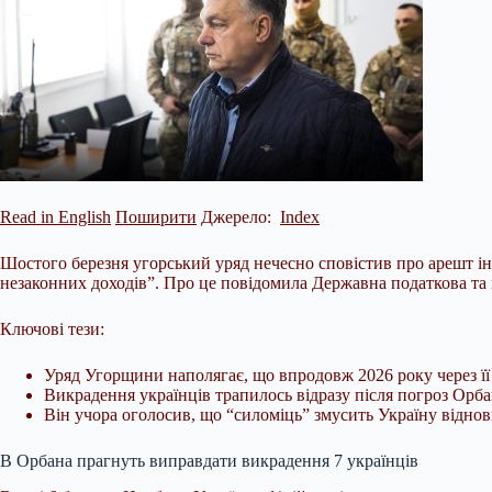
Read in English
Поширити
Джерело:
Index
Шостого березня угорський уряд нечесно сповістив про арешт ін
незаконних доходів”. Про це повідомила Державна податкова та
Ключові тези:
Уряд Угорщини наполягає, що впродовж 2026 року через її
Викрадення українців трапилось відразу після погроз Орба
Він учора оголосив, що “силоміць” змусить Україну відно
В Орбана прагнуть виправдати викрадення 7 українців