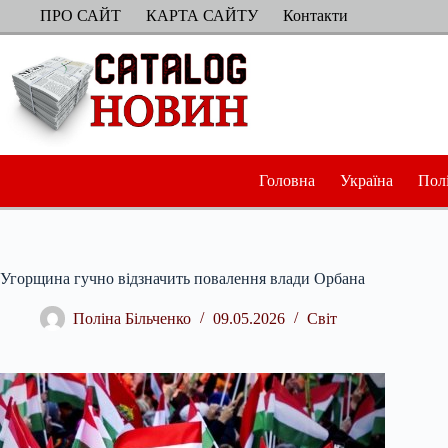
Перейти
ПРО САЙТ
КАРТА САЙТУ
Контакти
до
вмісту
Головна
Україна
Пол
Угорщина гучно відзначить повалення влади Орбана
Поліна Більченко
09.05.2026
Світ