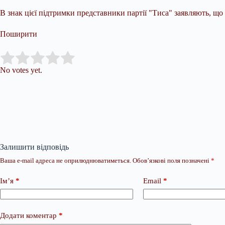
В знак цієї підтримки представники партії "Тиса" заявляють, що 
Поширити
Submit Rating
Rate this item:
No votes yet.
Залишити відповідь
Ваша e-mail адреса не оприлюднюватиметься.
Обов’язкові поля позначені
*
Ім’я
*
Email
*
Додати коментар
*