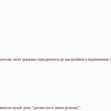
телів своєї держави приєднатися до масштабного відзначення. 
святити цілий
день “урочистості зміни режиму".