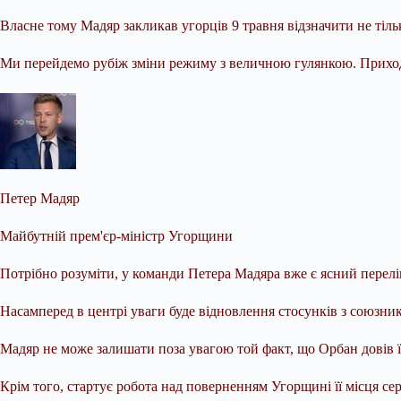
Власне тому Мадяр закликав угорців 9 травня відзначити не тіль
Ми перейдемо рубіж зміни режиму з величною гулянкою. Приходь
Петер Мадяр
Майбутній прем'єр-міністр Угорщини
Потрібно розуміти, у команди Петера Мадяра вже є ясний перелік
Насамперед в центрі уваги буде відновлення стосунків з союзн
Мадяр не може залишати поза увагою той факт, що Орбан довів ї
Крім того, стартує робота над поверненням Угорщині її місця се