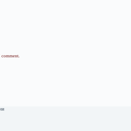
 I comment.
ни