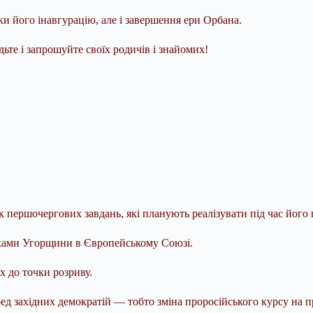
ки його інавгурацію, але і завершення ери Орбана.
те і запрошуйте своїх родичів і знайомих!
 першочергових завдань, які планують реалізувати під час його 
иками Угорщини в Європейському Союзі.
х до точки розриву.
ред західних демократій — тобто зміна проросійського курсу на 