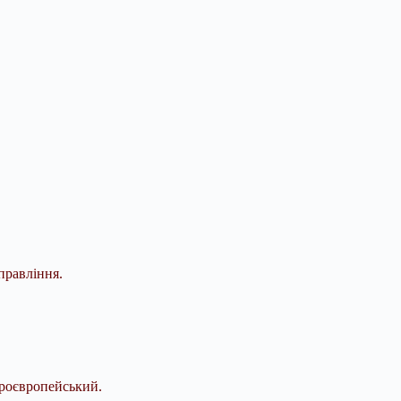
правління.
проєвропейський.