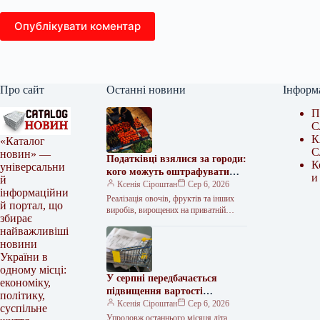
Опублікувати коментар
Про сайт
Останні новини
Інформ
П
С
К
«Каталог
С
новин» —
Податківці взялися за городи:
К
універсальни
кого можуть оштрафувати
и
й
за вирощування яблук,
Ксенія Сіроштан
Сер 6, 2026
інформаційни
картоплі та огірків
Реалізація овочів, фруктів та інших
й портал, що
виробів, вирощених на приватній
збирає
землі, не завжди означає звільнення
найважливіші
від податкових зобов’язань. Якщо
новини
річний прибуток перевищить
України в
одному місці:
У серпні передбачається
економіку,
підвищення вартості
політику,
продуктів: фахівець
Ксенія Сіроштан
Сер 6, 2026
суспільне
повідомив, що зросте в ціні
Упродовж останнього місяця літа