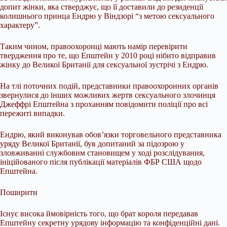
допит жінки, яка стверджує, що її доставили до резиденції
колишнього принца Ендрю у Віндзорі “з метою сексуального
характеру”.
Таким чином, правоохоронці мають намір перевірити
твердження про те, що Епштейн у 2010 році нібито відправив
жінку до Великої Британії для сексуальної зустрічі з Ендрю.
На тлі поточних подій, представники правоохоронних органів
звернулися до інших можливих жертв сексуального злочинця
Джеффрі Епштейна з проханням повідомити поліції про всі
пережиті випадки.
Ендрю, який виконував обов’язки торговельного представника
уряду Великої Британії, був допитаний за підозрою у
зловживанні службовим становищем у ході розслідування,
ініційованого після публікації матеріалів ФБР США щодо
Епштейна.
Поширити
Існує висока ймовірність того, що брат короля передавав
Епштейну секретну урядову інформацію та конфіденційні дані.