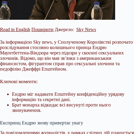
Read in English
Поширити
Джерело:
Sky News
За інформацією Sky news, у Сполученому Королівстві розпочато
розслідування стосовно колишнього принца Ендрю
Маунтбеттена-Віндзора через підозри у скоєнні сексуальних
злочинів. Відомо, що він мав зв’язки з американським
фінансистом, фігурантом справ про сексуальні злочини та
педофілію Джеффрі Епштейном.
Ключові моменти:
Ендрю міг надавати Епштейну конфіденційну урядову
інформацію та секретні дані.
Брат монарха відкидає всі висунуті проти нього
звинувачення.
Експринц Ендрю знову привертає увагу
За повідомленнями журналістів, у рамках слідчих дій планується