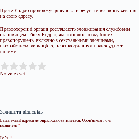
Проте Ендрю продовжує рішуче заперечувати всі звинувачення
на свою адресу.
Правоохоронні органи розглядають зловживання службовим
становищем з боку Ендрю, яке охоплює низку інших
правопорушень, включно з сексуальними злочинами,
шахрайством, корупцією, перешкоджанням правосуддю та
іншими.
Submit Rating
Rate this item:
No votes yet.
Залишити відповідь
Ваша e-mail адреса не оприлюднюватиметься.
Обов’язкові поля
позначені
*
Ім’я
*