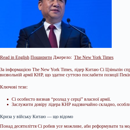
Read in English
Поширити
Джерело:
The New York Times
За інформацією The New York Times, лідер Китаю Сі Цзіньпін спр
визвольній армії КНР, що здатне суттєво послабити позиції Пекі
Ключові тези:
Сі особисто визнав “розлад у серці” власної армії.
Заслужити довіру лідера КНР надзвичайно складно, особлив
Криза у війську Китаю — що
відомо
Понад десятиліття Сі робив усе можливе, аби реформувати та м