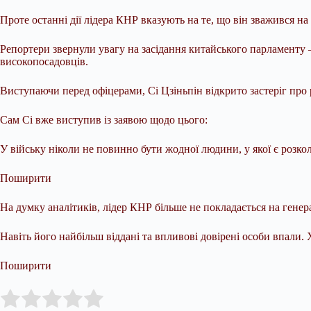
Проте останні дії лідера КНР вказують на те, що він зважився на
Репортери звернули увагу на засідання китайського парламенту —
високопосадовців.
Виступаючи перед офіцерами, Сі Цзіньпін відкрито застеріг про р
Сам Сі вже виступив із заявою щодо цього:
У війську ніколи не повинно бути жодної людини, у якої є розкол 
Поширити
На думку аналітиків, лідер КНР більше не покладається на генера
Навіть його найбільш віддані та впливові довірені особи впали.
Поширити
Submit Rating
Rate this item: