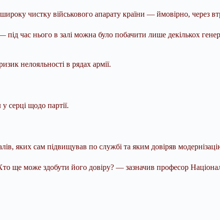
 широку чистку військового апарату країни — ймовірно, через втр
 під час нього в залі можна було побачити лише декількох генера
изик нелояльності в рядах армії.
у серці щодо партії.
лів, яких сам підвищував по службі та яким довіряв модернізацію
 Хто ще може здобути його довіру? — зазначив професор Націонал