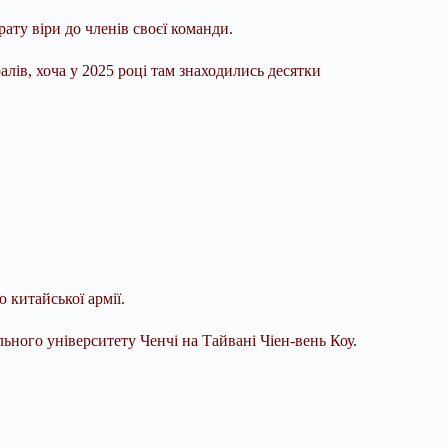
ату віри до членів своєї команди.
лів, хоча у 2025 році там знаходились десятки
 китайської армії.
ьного університету Ченчі на Тайвані Чіен-вень Коу.