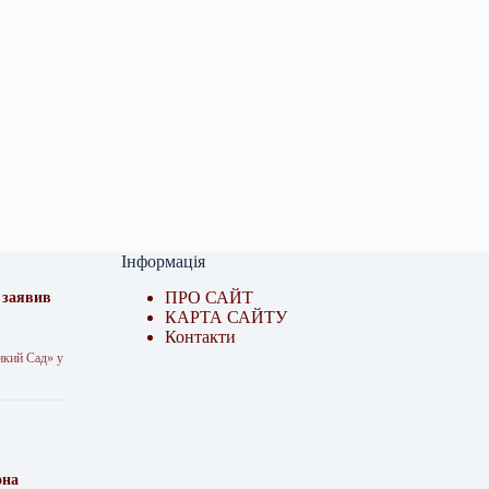
Інформація
ПРО САЙТ
– заявив
КАРТА САЙТУ
Контакти
Дикий Сад» у
она