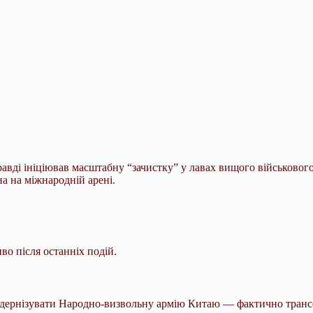
авді ініціював масштабну “зачистку” у лавах вищого військового
на на міжнародній арені.
о після останніх подій.
одернізувати Народно-визвольну армію Китаю — фактично трансфо