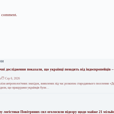
 I comment.
ни
чні дослідження показали, що українці походять від індоєвропейців 
ко
Сер 6, 2026
алізи антропологічних знахідок, виявлених під час розкопок стародавнього поселення «
рдили, що пращурами українців були…
у логістики Повітряних сил оголосили підозру щодо майже 21 мільй