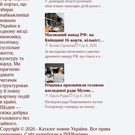
Краматорська та двох сусідніх
У Донецькій області розпочато
й портал, що
селищ.
обов’язкову евакуацію дітей разом із
збирає
батьками з населених пунктів
найважливіші
Красноторка та Біленьке, а також
новини
найбільш вразливих…
України в
одному місці:
Масований напад РФ: на
економіку,
Київщині 16 жертв, кількість
політику,
поранених сягнула 36
Ксенія Сіроштан
Сер 6, 2026
суспільне
За наслідками інтенсивного ракетно-
життя,
дронового нападу РФ, що стався в ніч
культуру та
проти 5 серпня, на Київщині
науку. Ми
зафіксовано 36 поранених, 16 людей…
прагнемо
давати
читачам
Ющенка призначили головою
структурован
наглядової ради Музею
у й повну
Голодомору
Павло Рудик
Сер 6, 2026
картину подій
в країні.
Наглядова рада Національного музею
Голодомору-геноциду на своєму
Щодня —
першому засіданні обрала керівний
свіжа добірка
склад та визначила основні напрями
головного без
подальшої роботи. Як передає…
зайвого.
Copyright © 2026 - Каталог новин України. Все права
защищены. Сайт разработан в
INFBusiness