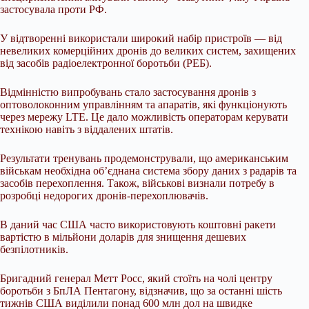
застосувала проти РФ.
У відтворенні використали широкий набір пристроїв — від
невеликих комерційних дронів до великих систем, захищених
від засобів радіоелектронної боротьби (РЕБ).
Відмінністю випробувань стало застосування дронів з
оптоволоконним управлінням та апаратів, які функціонують
через мережу LTE. Це дало можливість операторам керувати
технікою навіть з віддалених штатів.
Результати тренувань продемонстрували, що американським
військам необхідна об’єднана система збору даних з радарів та
засобів перехоплення. Також, військові визнали потребу в
розробці недорогих дронів-перехоплювачів.
В даний час США часто використовують коштовні ракети
вартістю в мільйони доларів для знищення дешевих
безпілотників.
Бригадний генерал Метт Росс, який стоїть на чолі центру
боротьби з БпЛА Пентагону, відзначив, що за останні шість
тижнів США виділили понад 600 млн дол на швидке