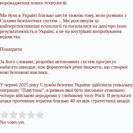
впровадження нових технологій.
Ми були в Україні близько шести тижнів тому, вели розмови з
Силами безпілотних систем… Ми розглянули ці
найперспективніші технології та посилалися на дані про їхню
результативність в Україні, а не на внутрішні випробування
відомства.
Поширити
За його словами, розробка автономних систем прогресує
набагато швидше, ніж формуються річні бюджети, що створює
нові безпекові виклики.
У червні 2025 року Служба безпеки України здійснила унікальну
операцію "Павутина", в рамках якої було масовано атаковано
чотири військові аеродроми у глибокому тилу Росії. В результаті
атаки противник втратив близько 40 літаків стратегічної авіації.
Submit Rating
Rate this item:
No votes yet.