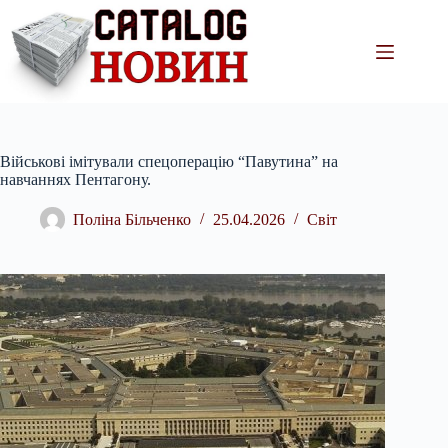
Перейти
до
вмісту
Військові імітували спецоперацію “Павутина” на
навчаннях Пентагону.
Поліна Більченко
25.04.2026
Світ