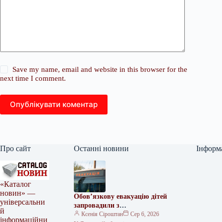
Save my name, email and website in this browser for the
next time I comment.
Опублікувати коментар
Про сайт
Останні новини
Інформ
«Каталог
новин» —
Обов’язкову евакуацію дітей
універсальни
запровадили з
й
найнебезпечніших зон
Ксенія Сіроштан
Сер 6, 2026
інформаційни