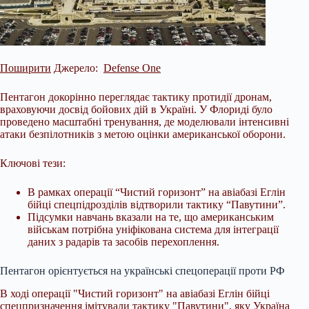
Поширити
Джерело:
Defense One
Пентагон докорінно переглядає тактику протидії дронам,
враховуючи досвід бойових дій в Україні. У Флориді було
проведено масштабні тренування, де моделювали інтенсивні
атаки безпілотників з метою оцінки американської оборони.
Ключові тези:
В рамках операції “Чистий горизонт” на авіабазі Еглін
бійці спецпідрозділів відтворили тактику “Павутини”.
Підсумки навчань вказали на те, що американським
військам потрібна уніфікована система для інтеграції
даних з радарів та
засобів перехоплення.
Пентагон орієнтується на українські спецоперації проти РФ
В ході операції "Чистий горизонт" на авіабазі Еглін бійці
спецпризначення імітували тактику "Павутини", яку Україна