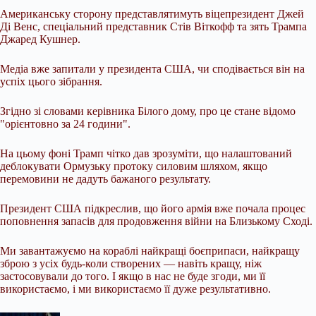
Американську сторону представлятимуть віцепрезидент Джей
Ді Венс, спеціальний представник Стів Віткофф та зять Трампа
Джаред Кушнер.
Медіа вже запитали у президента США, чи сподівається він на
успіх цього зібрання.
Згідно зі словами керівника Білого дому, про це стане відомо
"орієнтовно за 24 години".
На цьому фоні Трамп чітко дав зрозуміти, що налаштований
деблокувати Ормузьку протоку силовим шляхом, якщо
перемовини не дадуть бажаного результату.
Президент США підкреслив, що його армія вже почала процес
поповнення запасів для продовження війни на Близькому Сході.
Ми завантажуємо на кораблі найкращі боєприпаси, найкращу
зброю з усіх будь-коли створених — навіть кращу, ніж
застосовували до того. І якщо в нас не буде згоди, ми її
використаємо, і ми використаємо її дуже результативно.