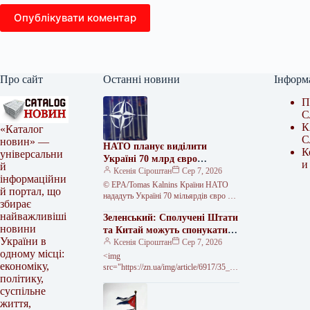
Опублікувати коментар
Про сайт
Останні новини
Інформ
П
С
К
«Каталог
С
новин» —
НАТО планує виділити
К
універсальни
Україні 70 млрд євро
и
й
військової допомоги у 2026
Ксенія Сіроштан
Сер 7, 2026
інформаційни
році
© EPA/Tomas Kalnins Країни НАТО
й портал, що
нададуть Україні 70 мільярдів євро на
збирає
програми підготовки, навчання та
найважливіші
Зеленський: Сполучені Штати
військового обладнання у 2026 році.…
новини
та Китай можуть спонукати
України в
Росію до миру
Ксенія Сіроштан
Сер 7, 2026
одному місці:
<img
економіку,
src="https://zn.ua/img/article/6917/35_ma
політику,
in-v1785773373.webp"
alt="Зеленський: Вашингтон і Пекін
суспільне
можуть змусити Москву захотіти
життя,