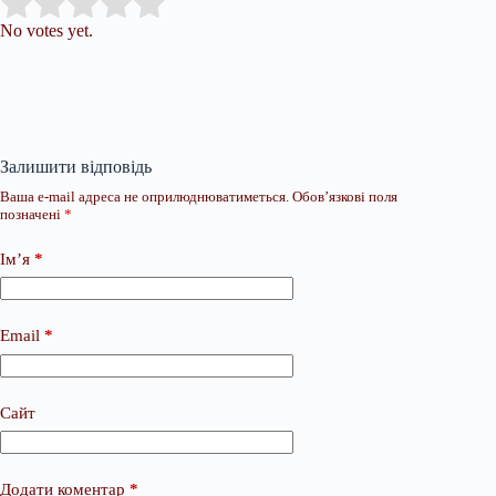
Submit Rating
Rate this item:
No votes yet.
Залишити відповідь
Ваша e-mail адреса не оприлюднюватиметься.
Обов’язкові поля
позначені
*
Ім’я
*
Email
*
Сайт
Додати коментар
*