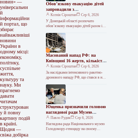
новин» —
Обов’язкову евакуацію дітей
універсальни
запровадили з
й
найнебезпечніших зон
Ксенія Сіроштан
Сер 6, 2026
інформаційни
Краматорська та двох сусідніх
У Донецькій області розпочато
й портал, що
селищ.
обов’язкову евакуацію дітей разом із
збирає
батьками з населених пунктів
найважливіші
Красноторка та Біленьке, а також
новини
найбільш вразливих…
України в
одному місці:
Масований напад РФ: на
економіку,
Київщині 16 жертв, кількість
політику,
поранених сягнула 36
Ксенія Сіроштан
Сер 6, 2026
суспільне
За наслідками інтенсивного ракетно-
життя,
дронового нападу РФ, що стався в ніч
культуру та
проти 5 серпня, на Київщині
науку. Ми
зафіксовано 36 поранених, 16 людей…
прагнемо
давати
читачам
Ющенка призначили головою
структурован
наглядової ради Музею
у й повну
Голодомору
Павло Рудик
Сер 6, 2026
картину подій
в країні.
Наглядова рада Національного музею
Голодомору-геноциду на своєму
Щодня —
першому засіданні обрала керівний
свіжа добірка