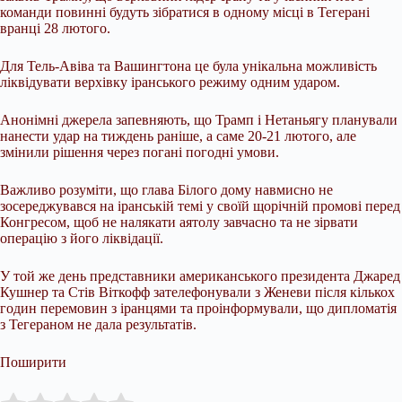
команди повинні будуть зібратися в одному місці в Тегерані
вранці 28 лютого.
Для Тель-Авіва та Вашингтона це була унікальна можливість
ліквідувати верхівку іранського режиму одним ударом.
Анонімні джерела запевняють, що Трамп і Нетаньягу планували
нанести удар на тиждень раніше, а саме 20-21 лютого, але
змінили рішення через погані погодні умови.
Важливо розуміти, що глава Білого дому навмисно не
зосереджувався на іранській темі у своїй щорічній промові перед
Конгресом, щоб не налякати аятолу завчасно та не зірвати
операцію з його ліквідації.
У той же день представники американського президента Джаред
Кушнер та Стів Віткофф зателефонували з Женеви після кількох
годин перемовин з іранцями та проінформували, що дипломатія
з Тегераном не дала результатів.
Поширити