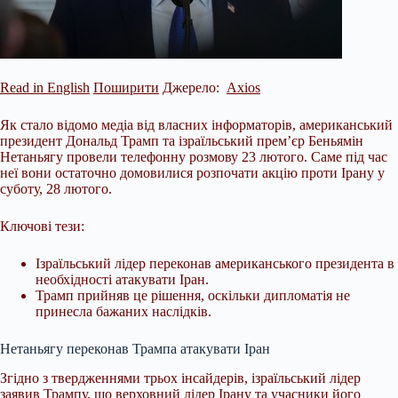
Read in English
Поширити
Джерело:
Axios
Як стало відомо медіа від власних інформаторів, американський
президент Дональд Трамп та ізраїльський прем’єр Беньямін
Нетаньягу провели телефонну розмову 23 лютого. Саме під час
неї вони остаточно домовилися розпочати акцію проти Ірану у
суботу, 28 лютого.
Ключові тези:
Ізраїльський лідер переконав американського президента в
необхідності атакувати Іран.
Трамп прийняв це рішення, оскільки дипломатія не
принесла бажаних наслідків.
Нетаньягу переконав
Трампа атакувати Іран
Згідно з твердженнями трьох інсайдерів, ізраїльський лідер
заявив Трампу, що верховний лідер Ірану та учасники його