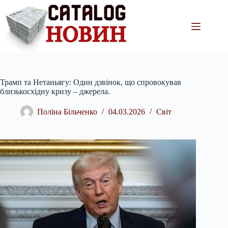
Перейти
до
вмісту
Трамп та Нетаньягу: Один дзвінок, що спровокував
близькосхідну кризу – джерела.
Поліна Більченко
04.03.2026
Світ