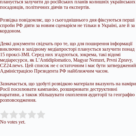
планується залучити до російських планів колишніх українських
посадовців, політичних діячів та експертів.
Розвідка повідомляє, що з сьогоднішнього дня фіксуються перші
спроби РФ діяти за новим сценарієм не тільки в Україні, але й за
кордоном.
Деякі документи свідчать про те, що для поширення інформації
виключно в західному медіапросторі планується залучити понад
15 проксі-ЗМІ. Серед них згадуються, зокрема, такі відомі
медіаресурси, як L’Antidiplomatico, Magyar Nemzet, Prvni Zpravy,
CZ24.news. Цей список не є остаточним і має бути затверджений
Адміністрацією Президента РФ найближчим часом.
Зазначається, що здобуті розвідкою матеріали вказують на наміри
Росії посилювати кампанію, розширювати деструктивні
наративи, а також збільшувати охоплення аудиторії та географію
розповсюдження.
Submit Rating
Rate this item:
No votes yet.