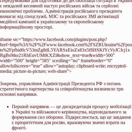
Передумовами для підготовки до дестабілізації ситуації в Україні
є невдалий весняний наступ російських військ та серйозні
економічні проблеми. Адміністрація російського президента
вимагає від спецслужб, МЗС та російських ЗМІ активізації
медійної кампанії в українському та європейському
інформаційному просторі.
iframe src=”https://www.facebook.com/plugins/post.php?
href=https%3A%2F%2Fwww.facebook.com%2FSZRUkraine%2Fpos
ts%2Fpfbid0cV53mZg8dL5YARSxEioZx83x5ffiHSKfYcVyJCJcj1x
RgBs9tke21RhEuvUMtKXZl&show_text=true&width=500″
width=”500″ height=”585″ scrolling=”no” frameborder=”0″
allowfullscreen=”true” allow=”autoplay; clipboard-write; encrypted-
media; picture-in-picture; web-share”>
Зокрема, управління Адміністрації Президента РФ з питань
стратегічного партнерства та співробітництва визначило три
основні напрямки.
Перший напрямок — це дискредитація процесу мобілізації
в Україні та військового керівництва, відповідального за
формування сил оборони. Підкреслюється, що це завдання
є пріоритетним для росіян, враховуючи значні втрати на
фронті.