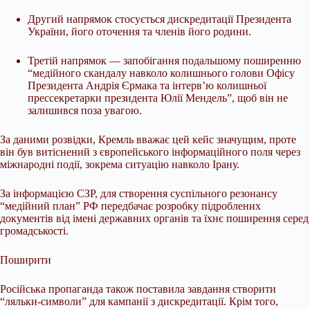
Другий напрямок стосується дискредитації Президента
України, його оточення та членів його родини.
Третій напрямок — запобігання подальшому поширенню
“медійного скандалу навколо колишнього голови Офісу
Президента Андрія Єрмака та інтерв’ю колишньої
прессекретарки президента Юлії Мендель”, щоб він не
залишився поза увагою.
За даними розвідки, Кремль вважає цей кейс значущим, проте
він був витіснений з європейського інформаційного поля через
міжнародні події, зокрема ситуацію навколо Ірану.
За інформацією СЗР, для створення суспільного резонансу
“медійний план” РФ передбачає розробку підроблених
документів від імені державних органів та їхнє поширення серед
громадськості.
Поширити
Російська пропаганда також поставила завдання створити
“ляльки-символи” для кампанії з дискредитації. Крім того,