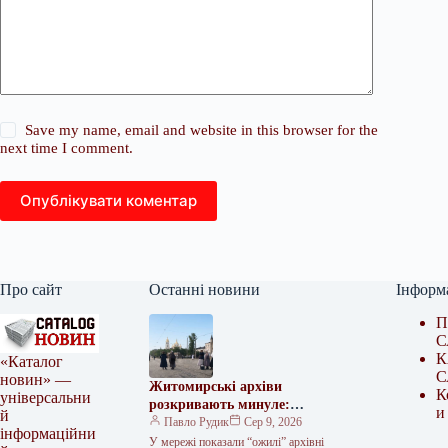
Save my name, email and website in this browser for the
next time I comment.
Опублікувати коментар
Про сайт
Останні новини
Інформ
П
С
К
«Каталог
С
новин» —
Житомирські архіви
К
універсальни
розкривають минуле:
и
й
унікальні фото покажуть
Павло Рудик
Сер 9, 2026
інформаційни
незвідані сторінки міста
У мережі показали “ожилі” архівні