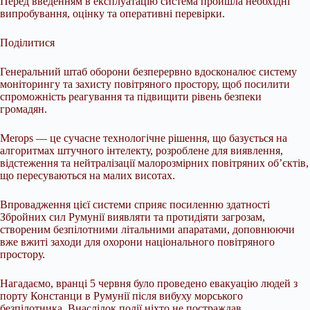
Перед введенням в експлуатацію система пройшла необхідні
випробування, оцінку та оперативні перевірки.
Поділитися
Генеральний штаб оборони безперервно вдосконалює систему
моніторингу та захисту повітряного простору, щоб посилити
спроможність реагування та підвищити рівень безпеки
громадян.
Merops — це сучасне технологічне рішення, що базується на
алгоритмах штучного інтелекту, розроблене для виявлення,
відстеження та нейтралізації малорозмірних повітряних об’єктів,
що пересуваються на малих висотах.
Впровадження цієї системи сприяє посиленню здатності
Збройних сил Румунії виявляти та протидіяти загрозам,
створеним безпілотними літальними апаратами, доповнюючи
вже вжиті заходи для охорони національного повітряного
простору.
Нагадаємо, вранці 5 червня було проведено евакуацію людей з
порту Констанци в Румунії після вибуху морського
безпілотника. Внаслідок події ніхто не постраждав.