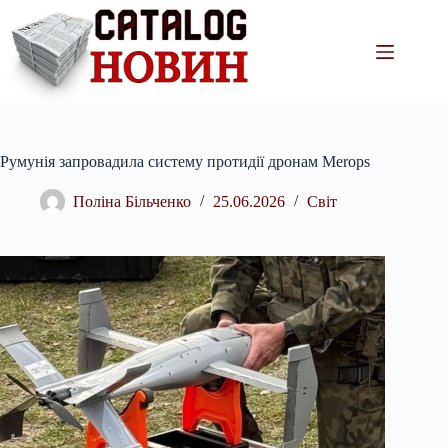
Перейти
до
вмісту
Румунія запровадила систему протидії дронам Merops
Поліна Більченко
25.06.2026
Світ