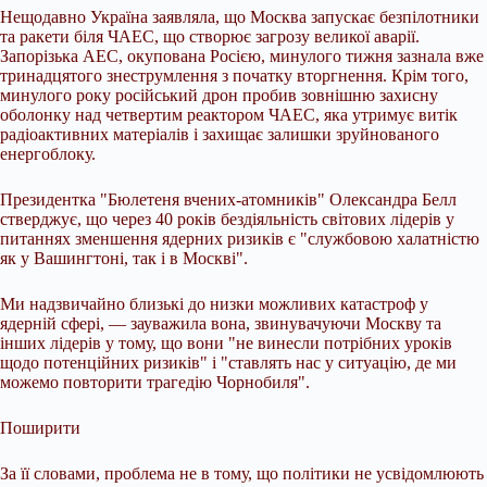
Нещодавно Україна заявляла, що Москва запускає безпілотники
та ракети біля ЧАЕС, що створює загрозу великої аварії.
Запорізька АЕС, окупована Росією, минулого тижня зазнала вже
тринадцятого знеструмлення з початку вторгнення. Крім того,
минулого року російський дрон пробив зовнішню захисну
оболонку над четвертим реактором ЧАЕС, яка утримує витік
радіоактивних матеріалів і захищає залишки зруйнованого
енергоблоку.
Президентка "Бюлетеня вчених-атомників" Олександра Белл
стверджує, що через 40 років бездіяльність світових лідерів у
питаннях зменшення ядерних ризиків є "службовою халатністю
як у Вашингтоні, так і в Москві".
Ми надзвичайно близькі до низки можливих катастроф у
ядерній сфері, — зауважила вона, звинувачуючи Москву та
інших лідерів у тому, що вони "не винесли потрібних уроків
щодо потенційних ризиків" і "ставлять нас у ситуацію, де ми
можемо повторити трагедію Чорнобиля".
Поширити
За її словами, проблема не в тому, що політики не усвідомлюють