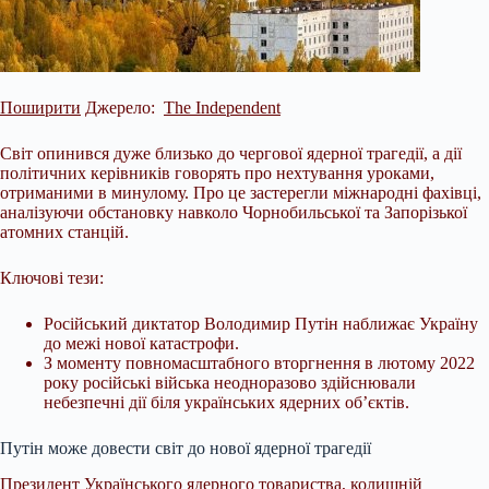
Поширити
Джерело:
The Independent
Світ опинився дуже близько до чергової ядерної трагедії, а дії
політичних керівників говорять про нехтування уроками,
отриманими в минулому. Про це застерегли міжнародні фахівці,
аналізуючи обстановку навколо Чорнобильської та Запорізької
атомних станцій.
Ключові тези:
Російський диктатор Володимир Путін наближає Україну
до межі нової катастрофи.
З моменту повномасштабного вторгнення в лютому 2022
року російські війська неодноразово здійснювали
небезпечні дії
біля українських ядерних об’єктів.
Путін може довести світ до нової ядерної трагедії
Президент Українського ядерного товариства, колишній