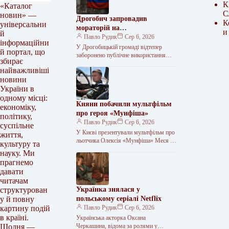
К
«Каталог
С
новин» —
Дрогобич запровадив
К
універсальни
мораторій на
и
й
російськомовний культурний
Павло Рудик
Сер 6, 2026
інформаційни
продукт
У Дрогобицькій громаді відтепер
й портал, що
заборонено публічне використання
збирає
російськомовного культурного
найважливіші
продукту. Таке рішення одноголосно
новини
ухвалила міська рада у четвер, 6
серпня.…
України в
одному місці:
Кияни побачили мультфільм
економіку,
про героя «Мунфіша»
політику,
Павло Рудик
Сер 6, 2026
суспільне
У Києві презентували мультфільм про
життя,
льотчика Олексія «Мунфіша» Меся У
культуру та
Музеї війни відбулася презентація
науку. Ми
першого мультфільму з серії «Книга-
прагнемо
мандрівка. Герої»,…
давати
читачам
Українка знялася у
структурован
польському серіалі Netflix
у й повну
Павло Рудик
Сер 6, 2026
картину подій
в країні.
Українська акторка Оксана
Черкашина, відома за ролями у
Щодня —