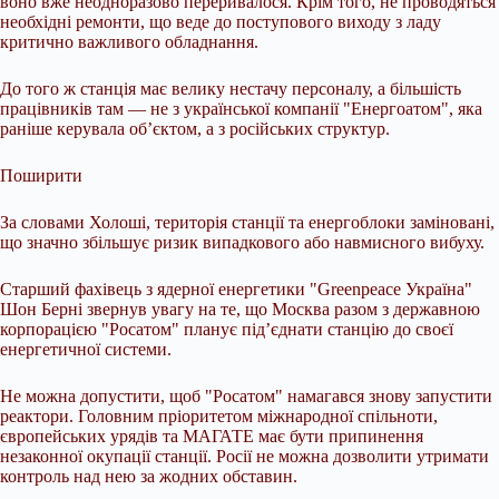
воно вже неодноразово переривалося. Крім того, не проводяться
необхідні ремонти, що веде до поступового виходу з ладу
критично важливого обладнання.
До того ж станція має велику нестачу персоналу, а більшість
працівників там — не з української компанії "Енергоатом", яка
раніше керувала об’єктом, а з російських структур.
Поширити
За словами Холоші, територія станції та енергоблоки заміновані,
що значно збільшує ризик випадкового або навмисного вибуху.
Старший фахівець з ядерної енергетики "Greenpeace Україна"
Шон Берні звернув увагу на те, що Москва разом з державною
корпорацією "Росатом" планує під’єднати станцію до своєї
енергетичної системи.
Не можна допустити, щоб "Росатом" намагався знову запустити
реактори. Головним пріоритетом міжнародної спільноти,
європейських урядів та МАГАТЕ має бути припинення
незаконної окупації станції. Росії не можна дозволити утримати
контроль над нею за жодних обставин.