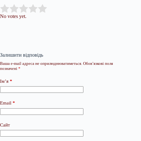
Submit Rating
Rate this item:
No votes yet.
Залишити відповідь
Ваша e-mail адреса не оприлюднюватиметься.
Обов’язкові поля
позначені
*
Ім’я
*
Email
*
Сайт