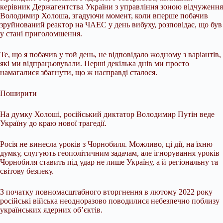
керівник Держагентства України з управління зоною відчуження
Володимир Холоша, згадуючи момент, коли вперше побачив
зруйнований реактор на ЧАЕС у день вибуху, розповідає, що був
у стані приголомшення.
Те, що я побачив у той день, не відповідало жодному з варіантів,
які ми відпрацьовували. Перші декілька днів ми просто
намагалися збагнути, що ж насправді сталося.
Поширити
На думку Холоші, російський диктатор Володимир Путін веде
Україну до краю нової трагедії.
Росія не винесла уроків з Чорнобиля. Можливо, ці дії, на їхню
думку, слугують геополітичним задачам, але ігнорування уроків
Чорнобиля ставить під удар не лише Україну, а й регіональну та
світову безпеку.
З початку повномасштабного вторгнення в лютому 2022 року
російські війська неодноразово поводилися небезпечно поблизу
українських ядерних об’єктів.