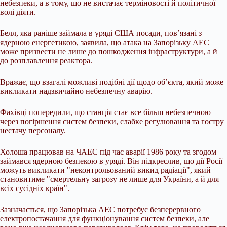
небезпеки, а в тому, що не вистачає терміновості й політичної
волі діяти.
Белл, яка раніше займала в уряді США посади, пов’язані з
ядерною енергетикою, заявила, що атака на Запорізьку АЕС
може призвести не лише до пошкодження інфраструктури, а й
до розплавлення реактора.
Вражає, що взагалі можливі подібні дії щодо об’єкта, який може
викликати надзвичайно небезпечну аварію.
Фахівці попередили, що станція стає все більш небезпечною
через погіршення систем безпеки, слабке регулювання та гостру
нестачу персоналу.
Холоша працював на ЧАЕС під час аварії 1986 року та згодом
займався ядерною безпекою в уряді. Він підкреслив, що дії Росії
можуть викликати "неконтрольований викид радіації", який
становитиме "смертельну загрозу не лише для України, а й для
всіх сусідніх країн".
Зазначається, що Запорізька АЕС потребує безперервного
електропостачання для функціонування систем безпеки, але