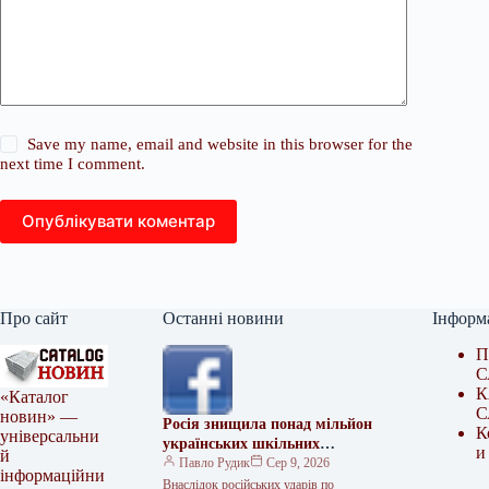
Save my name, email and website in this browser for the
next time I comment.
Опублікувати коментар
Про сайт
Останні новини
Інформ
П
С
К
«Каталог
С
новин» —
Росія знищила понад мільйон
К
універсальни
українських шкільних
и
й
підручників
Павло Рудик
Сер 9, 2026
інформаційни
Внаслідок російських ударів по