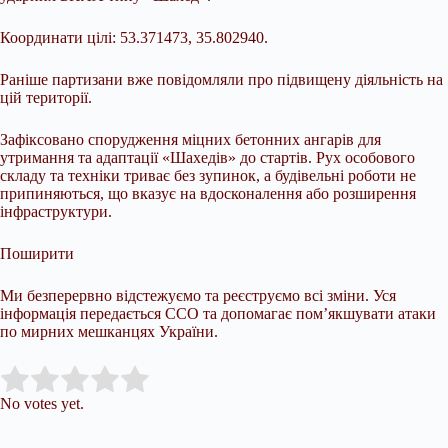
Координати цілі: 53.371473, 35.802940.
Раніше партизани вже повідомляли про підвищену діяльність на
цій території.
Зафіксовано спорудження міцних бетонних ангарів для
утримання та адаптації «Шахедів» до стартів. Рух особового
складу та техніки триває без зупинок, а будівельні роботи не
припиняються, що вказує на вдосконалення або розширення
інфраструктури.
Поширити
Ми безперервно відстежуємо та реєструємо всі зміни. Уся
інформація передається ССО та допомагає пом’якшувати атаки
по мирних мешканцях України.
Submit Rating
Rate this item:
No votes yet.