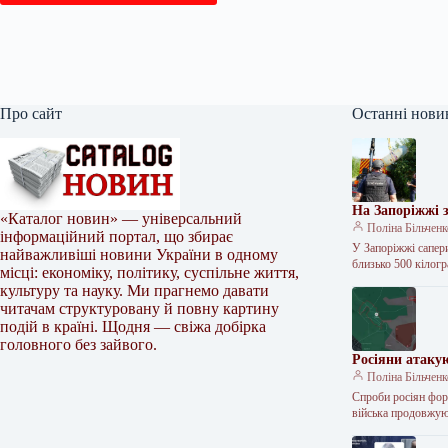
Про сайт
Останні нови
На Запоріжжі 
«Каталог новин» — універсальний
Поліна Більчен
інформаційний портал, що збирає
У Запоріжжі сапер
найважливіші новини України в одному
близько 500 кілог
місці: економіку, політику, суспільне життя,
культуру та науку. Ми прагнемо давати
читачам структуровану й повну картину
подій в країні. Щодня — свіжа добірка
головного без зайвого.
Росіяни атаку
Поліна Більчен
Спроби росіян фор
війська продовжую