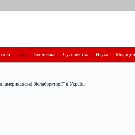
ітика
Світ
Економіка
Суспільство
Наука
Медицин
 американські біолабораторії” в Україні