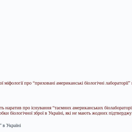
іфології про “приховані американські біологічні лабораторії” в
ь наратив про існування “таємних американських біолабораторій”
бки біологічної зброї в Україні, які не мають жодних підтверд
 в Україні