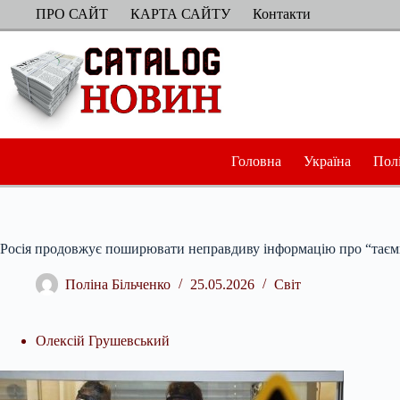
Перейти
ПРО САЙТ
КАРТА САЙТУ
Контакти
до
вмісту
Головна
Україна
Пол
Росія продовжує поширювати неправдиву інформацію про “таємні
Поліна Більченко
25.05.2026
Світ
Олексій Грушевський