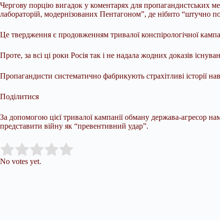
Чергову порцію вигадок у коментарях для пропагандистських мед
лабораторій, модернізованих Пентагоном”, де нібито “штучно п
Це твердження є продовженням тривалої конспірологічної кампані
Проте, за всі ці роки Росія так і не надала жодних доказів існув
Пропагандисти систематично фабрикують страхітливі історії нав
Поділитися
За допомогою цієї тривалої кампанії обману держава-агресор нам
представити війну як “превентивний удар”.
Submit Rating
Rate this item:
No votes yet.