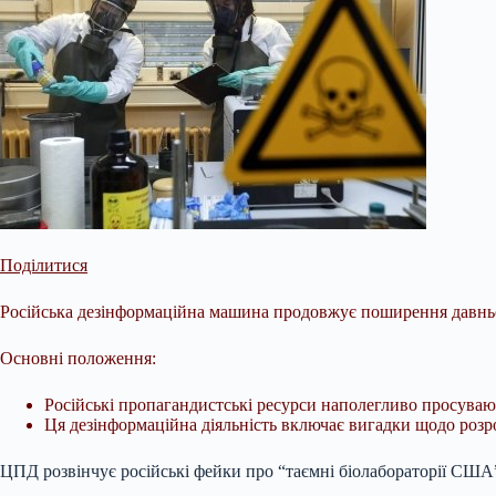
Поділитися
Російська дезінформаційна машина продовжує поширення давньої м
Основні положення:
Російські пропагандистські ресурси наполегливо просувают
Ця дезінформаційна діяльність включає вигадки щодо розро
ЦПД розвінчує російські фейки про “таємні біолабораторії США”