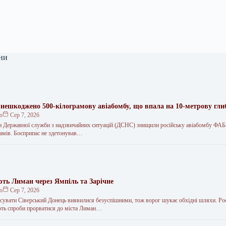
ни
знешкоджено 500-кілограмову авіабомбу, що впала на 10-метрову гли
ко
Сер 7, 2026
и Державної служби з надзвичайних ситуацій (ДСНС) знищили російську авіабомбу ФАБ
рамів. Боєприпас не здетонував…
ють Лиман через Ямпіль та Зарічне
ко
Сер 7, 2026
сувати Сіверський Донець виявилися безуспішними, тож ворог шукає обхідні шляхи. Рос
ть спроби прорватися до міста Лиман…