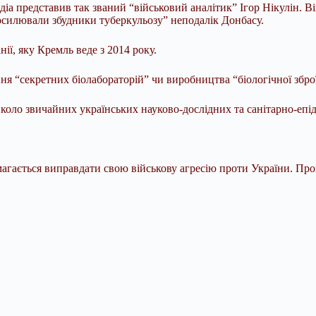
іа представив так званий “військовий аналітик” Ігор Нікулін. 
осилювали збудники туберкульозу” неподалік Донбасу.
ї, яку Кремль веде з 2014 року.
ання “секретних біолабораторій” чи виробництва “біологічної зброї
коло звичайних українських науково-дослідних та санітарно-епі
агається виправдати свою військову агресію проти України. Проп