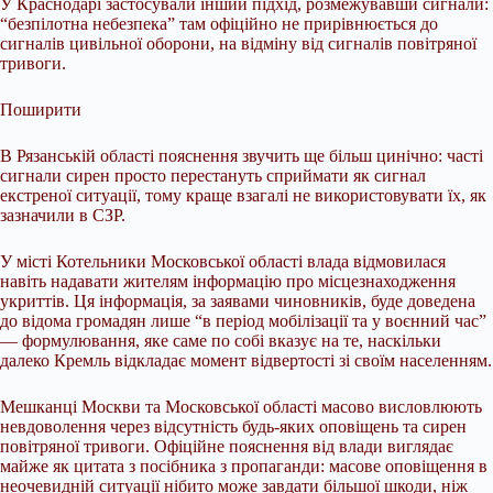
У Краснодарі застосували інший підхід, розмежувавши сигнали:
“безпілотна небезпека” там офіційно не прирівнюється до
сигналів цивільної оборони, на відміну від сигналів повітряної
тривоги.
Поширити
В Рязанській області пояснення звучить ще більш цинічно: часті
сигнали сирен просто перестануть сприймати як сигнал
екстреної ситуації, тому краще взагалі не використовувати їх, як
зазначили в СЗР.
У місті Котельники Московської області влада відмовилася
навіть надавати жителям інформацію про місцезнаходження
укриттів. Ця інформація, за заявами чиновників, буде доведена
до відома громадян лише “в період мобілізації та у воєнний час”
— формулювання, яке саме по собі вказує на те, наскільки
далеко Кремль відкладає момент відвертості зі своїм населенням.
Мешканці Москви та Московської області масово висловлюють
невдоволення через відсутність будь-яких оповіщень та сирен
повітряної тривоги. Офіційне пояснення від влади виглядає
майже як цитата з посібника з пропаганди: масове оповіщення в
неочевидній ситуації нібито може завдати більшої шкоди, ніж