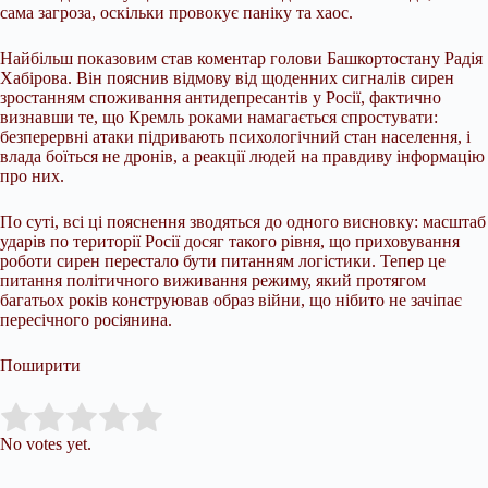
сама загроза, оскільки провокує паніку та хаос.
Найбільш показовим став коментар голови Башкортостану Радія
Хабірова. Він пояснив відмову від щоденних сигналів сирен
зростанням споживання антидепресантів у Росії, фактично
визнавши те, що Кремль роками намагається спростувати:
безперервні атаки підривають психологічний стан населення, і
влада боїться не дронів, а реакції людей на правдиву інформацію
про них.
По суті, всі ці пояснення зводяться до одного висновку: масштаб
ударів по території Росії досяг такого рівня, що приховування
роботи сирен перестало бути питанням логістики. Тепер це
питання політичного виживання режиму, який протягом
багатьох років конструював образ війни, що нібито не зачіпає
пересічного росіянина.
Поширити
Submit Rating
Rate this item:
No votes yet.