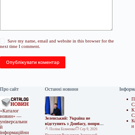
Save my name, email and website in this browser for the
next time I comment.
Опублікувати коментар
Про сайт
Останні новини
Інформ
П
С
К
«Каталог
С
новин» —
Зеленський: Україна не
К
універсальни
відступить з Донбасу, попри
и
й
плани РФ щодо мобілізації
Поліна Більченко
Сер 9, 2026
інформаційни
Президент Володимир Зеленський