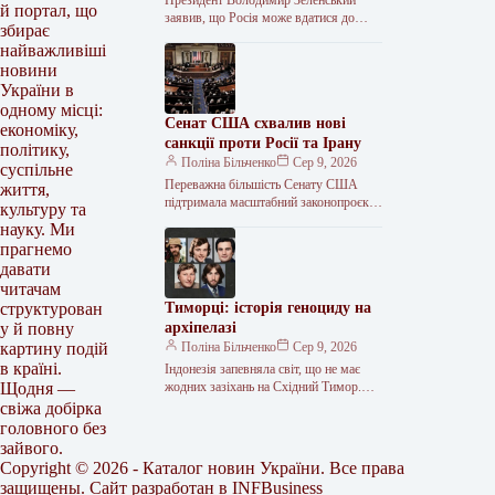
й портал, що
заявив, що Росія може вдатися до
збирає
нових кібератак, ракетного тиску та
найважливіші
залякування. За його словами, Кремль
новини
також…
України в
одному місці:
Сенат США схвалив нові
економіку,
санкції проти Росії та Ірану
політику,
Поліна Більченко
Сер 9, 2026
суспільне
Переважна більшість Сенату США
життя,
підтримала масштабний законопроєкт
культуру та
про санкції проти Росії. Документ,
науку. Ми
розроблений покійним сенатором
прагнемо
Ліндсі Гремом, тепер має розглянути
давати
читачам
Тиморці: історія геноциду на
структурован
архіпелазі
у й повну
Поліна Більченко
Сер 9, 2026
картину подій
в країні.
Індонезія запевняла світ, що не має
жодних зазіхань на Східний Тимор.
Щодня —
Але щойно там виник політичний
свіжа добірка
вакуум після самоусунення
головного без
Португалії,…
зайвого.
Copyright © 2026 - Каталог новин України. Все права
защищены. Сайт разработан в
INFBusiness