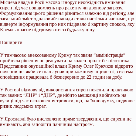
Місцева влада в Росії масово
ігнорує необхідність вмикання
сирен під час повідомлень про ракетну чи дронову загрозу.
Формулювання цього рішення різняться залежно від регіону, але
загальний зміст однаковий: напади стали настільки частими, що
відверте інформування про них підірвало б картину спокою, яку
Кремль прагне підтримувати за будь-яку ціну.
Поширити
У тимчасово анексованому Криму так звана “адміністрація”
прийняла рішення не реагувати на кожен проліт безпілотника.
Представник окупаційної влади Криму Олег Крючков відкрито
пояснив це: якби сигнал лунав при кожному інциденті, система
оповіщення працювала б безперервно до 22 годин на добу.
У Ростові відмову від використання сирен пояснили практикою
так званих “ЛНР” і “ДНР”, де нібито мешканці вибігають на
вулиці під час оголошення тривоги, що, на їхню думку, подвоює
ризик людських втрат.
У Ярославлі було висловлено пряме твердження, що сирени не
вмикають, аби запобігти панічним настроям.