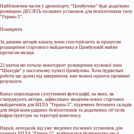
Найближчим часом у дронопорту “Цимбулова” буде додатково
розміщено ДЕСЯТЬ пускових установок для безпілотників типу
“Герань-5”.
Поширити
За даними авторів каналу, вони спостерігають за процесом
розширення стартового майданчика в Цимбуловій майже
протягом місяця.
22 квітня ми почали моніторинг розширення пускової зони
“Шахедів” у населеному пункті Цимбулова. Хоча будівельні
роботи ще далекі від завершення, вже можна оцінити проміжні
результати.
Канал оприлюднив супутникові фотографії, на яких, як
стверджують автори, зафіксовано зведення нових стартових
майданчиків для БПЛА “Герань-5”, підземних бетонних складів
для зберігання ударних безпілотників та додаткових об’єктів
інфраструктури на території комплексу.
Наразі, неподалік від уже зведених пускових установок для
ударних БПЛА “Герань-5”, відбувається будівництво ще 4