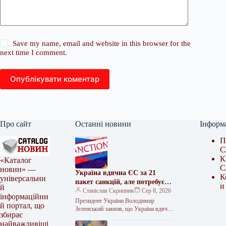
Save my name, email and website in this browser for the
next time I comment.
Опублікувати коментар
Про сайт
Останні новини
Інформ
П
С
К
«Каталог
С
новин» —
Україна вдячна ЄС за 21
К
універсальни
пакет санкцій, але потребує
и
й
потужнішої підтримки
Станіслав Скрипник
Сер 8, 2026
інформаційни
Президент України Володимир
й портал, що
Зеленський заявив, що Україна вдячна
збирає
Європейському Союзу за всі 21 пакет
найважливіші
санкцій проти Російської Федерації, але