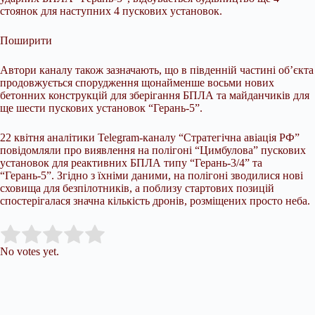
стоянок для наступних 4 пускових установок.
Поширити
Автори каналу також зазначають, що в південній частині об’єкта
продовжується спорудження щонайменше восьми нових
бетонних конструкцій для зберігання БПЛА та майданчиків для
ще шести пускових установок “Герань-5”.
22 квітня аналітики Telegram-каналу “Стратегічна авіація РФ”
повідомляли про виявлення на полігоні “Цимбулова” пускових
установок для реактивних БПЛА типу “Герань-3/4” та
“Герань-5”. Згідно з їхніми даними, на полігоні зводилися нові
сховища для безпілотників, а поблизу стартових позицій
спостерігалася значна кількість дронів, розміщених просто неба.
Submit Rating
Rate this item:
No votes yet.