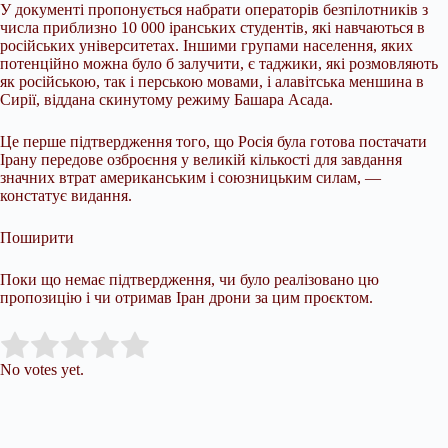
У документі пропонується набрати операторів безпілотників з
числа приблизно 10 000 іранських студентів, які навчаються в
російських університетах. Іншими групами населення, яких
потенційно можна було б залучити, є таджики, які розмовляють
як російською, так і перською мовами, і алавітська меншина в
Сирії, віддана скинутому режиму Башара Асада.
Це перше підтвердження того, що Росія була готова постачати
Ірану передове озброєння у великій кількості для завдання
значних втрат американським і союзницьким силам, —
констатує видання.
Поширити
Поки що немає підтвердження, чи було реалізовано цю
пропозицію і чи отримав Іран дрони за цим проєктом.
Submit Rating
Rate this item:
No votes yet.