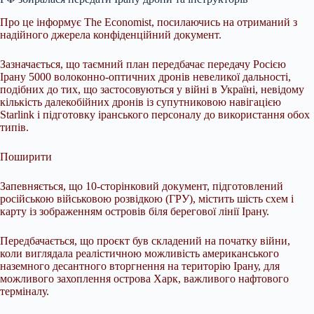
Про це інформує The Economist, посилаючись на отриманий з
надійного джерела конфіденційний документ.
Зазначається, що таємний план передбачає передачу Росією
Ірану 5000 волоконно-оптичних дронів невеликої дальності,
подібних до тих, що застосовуються у війні в Україні, невідому
кількість далекобійних дронів із супутниковою навігацією
Starlink і підготовку іранського персоналу до використання обох
типів.
Поширити
Запевняється, що 10-сторінковий документ, підготовлений
російською військовою розвідкою (ГРУ), містить шість схем і
карту із зображенням островів біля берегової лінії Ірану.
Передбачається, що проєкт був складений на початку війни,
коли виглядала реалістичною можливість американського
наземного десантного вторгнення на територію Ірану, для
можливого захоплення острова Харк, важливого нафтового
терміналу.