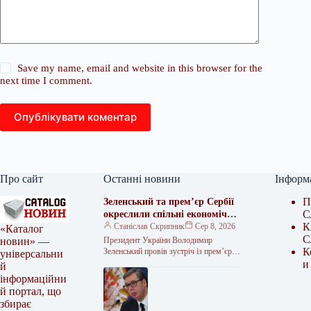
Save my name, email and website in this browser for the
next time I comment.
Опублікувати коментар
Про сайт
Останні новини
Інформ
П
Зеленський та прем’єр Сербії
С
окреслили спільні економічні
К
та логістичні проєкти
Станіслав Скрипник
Сер 8, 2026
«Каталог
С
Президент України Володимир
новин» —
К
Зеленський провів зустріч із прем’єр-
універсальни
міністром Сербії Джуро Мацутом.
и
й
Сторони обговорили наслідки
інформаційни
російських ракетно-дронових ударів по
й портал, що
збирає