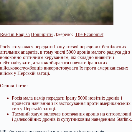
Read in English
Поширити
Джерело:
The Economist
Росія готувалася передати Ірану тисячі передових безпілотних
літальних апаратів, в тому числі 5000 дронів малого радіуса дії з
волоконно-оптичним керуванням, які складно виявити і
нейтралізувати, а також збиралася навчити іранських
військовослужбовців використовувати їх проти американських
військ у Перській затоці.
Основні тези:
Росія мала намір передати Ірану 5000 новітніх дронів і
провести навчання з їх застосування проти американських
сил у
Перській затоці.
Таємний задум включав постачання дронів на оптоволокні
і далекобійних дронів із супутниковим наведенням Starlink.
РФ збиралася передати Ірану дрони та інструкторів