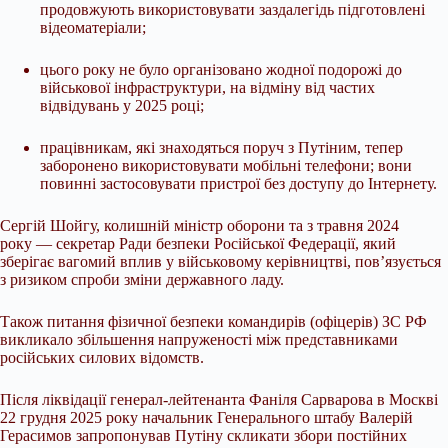
продовжують використовувати заздалегідь підготовлені
відеоматеріали;
цього року не було організовано жодної подорожі до
військової інфраструктури, на відміну від частих
відвідувань у 2025 році;
працівникам, які знаходяться поруч з Путіним, тепер
заборонено використовувати мобільні телефони; вони
повинні застосовувати пристрої без доступу до Інтернету.
Сергій Шойгу, колишній міністр оборони та з травня 2024
року — секретар Ради безпеки Російської Федерації, який
зберігає вагомий вплив у військовому керівництві, пов’язується
з ризиком спроби зміни державного ладу.
Також питання фізичної безпеки командирів (офіцерів) ЗС РФ
викликало збільшення напруженості між представниками
російських силових відомств.
Після ліквідації генерал-лейтенанта Фаніля Сарварова в Москві
22 грудня 2025 року начальник Генерального штабу Валерій
Герасимов запропонував Путіну скликати збори постійних