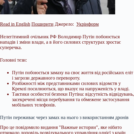
Read in English
Поширити
Джерело:
Укрінформ
Нелегітимний очільник РФ Володимир Путін побоюється
нападів і зміни влади, а в його силових структурах зростає
суперечка.
Головні тези:
Путін побоюється замаху на своє життя від російських еліт
і загрози державного перевороту.
Розбіжності між представниками силових відомств у
Кремлі посилюються, що вказує на напруженість у владі.
Тактики особистої безпеки Путіна: відсутність відвідувань,
засекречені місця перебування та обмежене застосування
мобільних телефонів.
Путін переживає через замах на нього з використанням дронів
Про це повідомило видання "Важные истории", яке нібито
отримало доповідь розвідувального управління однієї з країн