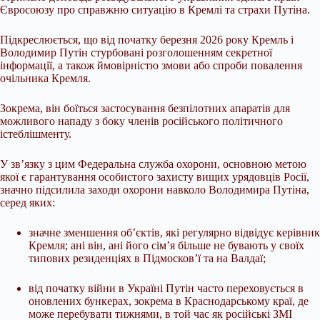
Євросоюзу про справжню ситуацію в Кремлі та страхи Путіна.
Підкреслюється, що від початку березня 2026 року Кремль і
Володимир Путін стурбовані розголошенням секретної
інформації, а також ймовірністю змови або спроби повалення
очільника Кремля.
Зокрема, він боїться застосування безпілотних апаратів для
можливого нападу з боку членів російського політичного
істеблішменту.
У зв’язку з цим Федеральна служба охорони, основною метою
якої є гарантування особистого захисту вищих урядовців Росії,
значно підсилила заходи охорони навколо Володимира Путіна,
серед яких:
значне зменшення об’єктів, які регулярно відвідує керівник
Кремля; ані він, ані його сім’я більше не бувають у своїх
типових резиденціях в Підмосков’ї та на Валдаї;
від початку війни в Україні Путін часто переховується в
оновлених бункерах, зокрема в Краснодарському краї, де
може перебувати тижнями, в той час як російські ЗМІ