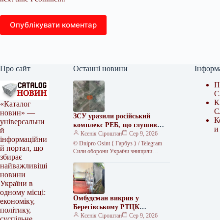
Опублікувати коментар
Про сайт
Останні новини
Інформ
П
С
К
«Каталог
С
новин» —
ЗСУ уразили російський
К
універсальни
комплекс РЕБ, що глушив
и
й
Starlink
Ксенія Сіроштан
Сер 9, 2026
інформаційни
© Dnipro Osint ⟨ Гарбуз ⟩ / Telegram
й портал, що
Сили оборони України знищили
збирає
російський комплекс радіоелектронної
найважливіші
боротьби «Волна Купол Гарант» на…
новини
України в
одному місці:
Омбудсман викрив у
економіку,
Берегівському РТЦК
політику,
незаконне скасування
Ксенія Сіроштан
Сер 9, 2026
суспільне