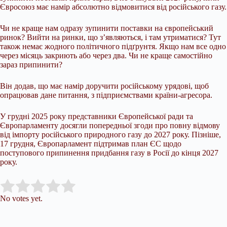
Євросоюз має намір абсолютно відмовитися від російського газу.
Чи не краще нам одразу зупинити поставки на європейський
ринок? Вийти на ринки, що з’являються, і там утриматися? Тут
також немає жодного політичного підґрунтя. Якщо нам все одно
через місяць закриють або через два. Чи не краще самостійно
зараз припинити?
Він додав, що має намір доручити російському урядові, щоб
опрацював дане питання, з підприємствами країни-агресора.
У грудні 2025 року представники Європейської ради та
Європарламенту досягли попередньої згоди про повну відмову
від імпорту російського природного газу до 2027 року. Пізніше,
17 грудня, Європарламент підтримав план ЄС щодо
поступового припинення придбання газу в Росії до кінця 2027
року.
Submit Rating
Rate this item:
No votes yet.