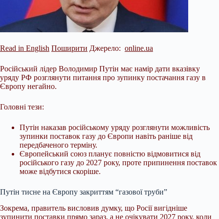
Read in English
Поширити
Джерело:
online.ua
Російський лідер Володимир Путін має намір дати вказівку
уряду РФ розглянути питання про зупинку постачання газу в
Європу негайно.
Головні тези:
Путін наказав російському уряду розглянути можливість
зупинки поставок газу до Європи навіть раніше від
передбаченого терміну.
Європейський союз планує повністю відмовитися від
російського газу до 2027 року, проте припинення поставок
може відбутися скоріше.
Путін тисне на Європу закриттям “газової труби”
Зокрема, правитель висловив думку, що Росії вигідніше
зупинити поставки прямо зараз, а не очікувати 2027 року, коли