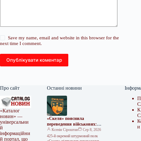
Save my name, email and website in this browser for the
next time I comment.
Опублікувати коментар
Про сайт
Останні новини
Інформ
П
С
К
«Каталог
С
новин» —
«Скеля» пояснила
К
універсальни
переведення військових:
и
й
«Наш обов’язок —
Ксенія Сіроштан
Сер 8, 2026
інформаційни
виконувати накази»
425-й окремий штурмовий полк
й портал, що
«Скеля» підтвердив переведення