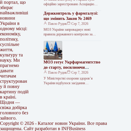
й портал, що
офіційно зареєстровано Асоціацію
збирає
«Національна організація з верифікації
найважливіші
Держконтроль у фармгалузі:
лікарських засобів» (НОВЛЗ). Цей
новини
крок знаменує…
що змінить Закон № 2469
України в
Павло Рудик
Сер 7, 2026
одному місці:
МОЗ України запроваджує нові
економіку,
правила державного контролю за
політику,
лікарськими засобами Міністерство
охорони здоров’я (МОЗ) України
суспільне
представило для громадського
життя,
обговорення
культуру та
науку. Ми
МОЗ готує Укрфармагентство
прагнемо
до старту, посилюючи
давати
євроінтеграцію та
Павло Рудик
Сер 7, 2026
читачам
задовольняючи нагальні
У Міністерстві охорони здоров’я
структурован
потреби.
України відбулося засідання
у й повну
секторальної робочої групи «Охорона
картину подій
здоров’я». Ключовими темами стали
в країні.
підготовка до запуску Українського
Щодня —
свіжа добірка
головного без
зайвого.
Copyright © 2026 - Каталог новин України. Все права
защищены. Сайт разработан в
INFBusiness