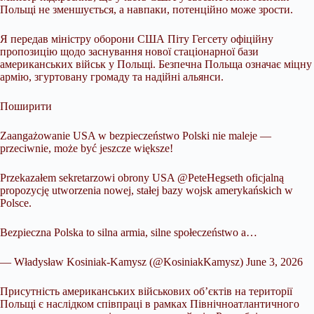
Польщі не зменшується, а навпаки, потенційно може зрости.
Я передав міністру оборони США Піту Гегсету офіційну
пропозицію щодо заснування нової стаціонарної бази
американських військ у Польщі. Безпечна Польща означає міцну
армію, згуртовану громаду та надійні альянси.
Поширити
Zaangażowanie USA w bezpieczeństwo Polski nie maleje —
przeciwnie, może być jeszcze większe!
Przekazałem sekretarzowi obrony USA @PeteHegseth oficjalną
propozycję utworzenia nowej, stałej bazy wojsk amerykańskich w
Polsce.
Bezpieczna Polska to silna armia, silne społeczeństwo a…
— Władysław Kosiniak-Kamysz (@KosiniakKamysz) June 3, 2026
Присутність американських військових об’єктів на території
Польщі є наслідком співпраці в рамках Північноатлантичного