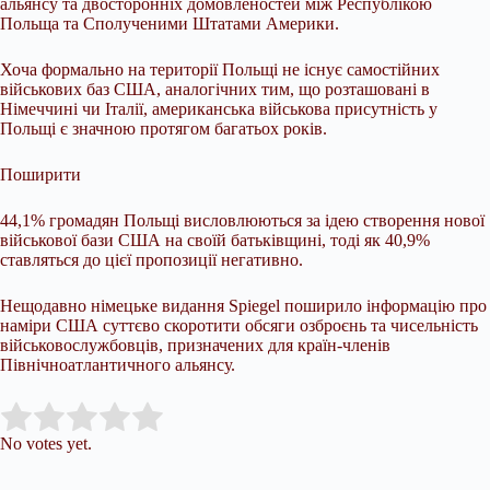
альянсу та двосторонніх домовленостей між Республікою
Польща та Сполученими Штатами Америки.
Хоча формально на території Польщі не існує самостійних
військових баз США, аналогічних тим, що розташовані в
Німеччині чи Італії, американська військова присутність у
Польщі є значною протягом багатьох років.
Поширити
44,1% громадян Польщі висловлюються за ідею створення нової
військової бази США на своїй батьківщині, тоді як 40,9%
ставляться до цієї пропозиції негативно.
Нещодавно німецьке видання Spiegel поширило інформацію про
наміри США суттєво скоротити обсяги озброєнь та чисельність
військовослужбовців, призначених для країн-членів
Північноатлантичного альянсу.
Submit Rating
Rate this item:
No votes yet.