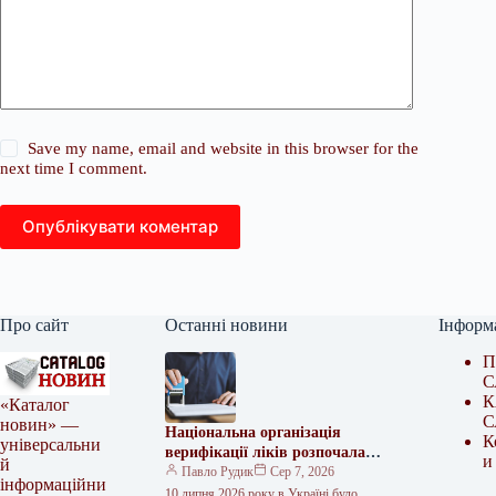
Save my name, email and website in this browser for the
next time I comment.
Опублікувати коментар
Про сайт
Останні новини
Інформ
П
С
К
«Каталог
С
новин» —
Національна організація
К
універсальни
верифікації ліків розпочала
и
й
роботу в Україні
Павло Рудик
Сер 7, 2026
інформаційни
10 липня 2026 року в Україні було