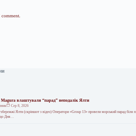
 I comment.
ни
 Magura влаштували “парад” неподалік Ялти
пник
Сер 8, 2026
узбережжі Ялти (скріншот з відео) Оператори «Group 13» провели морський парад біля п
 до Дня…