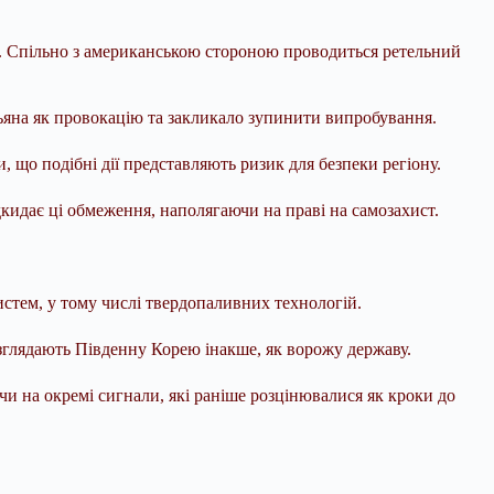
рів. Спільно з американською стороною проводиться ретельний
ньяна як провокацію та закликало зупинити випробування.
и, що подібні дії представляють ризик для безпеки регіону.
дкидає ці обмеження, наполягаючи на праві на самозахист.
стем, у тому числі твердопаливних технологій.
озглядають Південну Корею інакше, як ворожу державу.
 на окремі сигнали, які раніше розцінювалися як кроки до