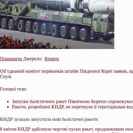
Поширити
Джерело:
Reuters
Об’єднаний комітет керівників штабів Південної Кореї заявив, щ
Сеулі.
Головні тези:
Запуски балістичних ракет Північною Кореєю спровокували 
Ракети, розроблені КНДР, не перетнули її територіальні вод
КНДР зухвало запустила
нові балістичні ракети
8 квітня КНДР здійснила чергові пуски ракет, продовживши низк