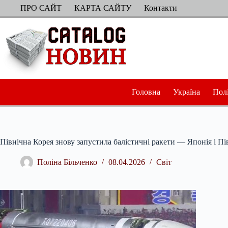
Перейти
ПРО САЙТ
КАРТА САЙТУ
Контакти
до
вмісту
Головна
Україна
Пол
Північна Корея знову запустила балістичні ракети — Японія і Пі
Поліна Більченко
08.04.2026
Світ