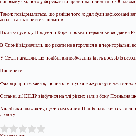
напрямку східного узбережжя та пролетіла приблизно 700 кіломе
Також повідомляється, що раніше того ж дня були зафіксовані за
аналіз характеристик польотів.
Після запусків у Південній Кореї провели термінове засідання Р
В Японії відзначили, що ракети не вторглися в її територіальні 
У Сеулі нагадали, що подібні випробування ідуть врозріз із ре
Поширити
Фахівці припускають, що поточні пуски можуть бути частиною з
Останні дії КНДР відбулися на тлі різких заяв з боку Пхеньяна
Аналітики вважають, що таким чином Північ намагається зменши
діалогу.
Submit Rating
Rate this item: