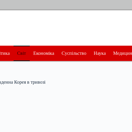
ітика
Світ
Економіка
Суспільство
Наука
Медицин
вденна Корея в тривозі