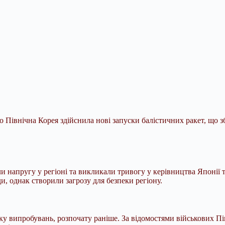
о Північна Корея здійснила нові запуски балістичних ракет, що 
напругу у регіоні та викликали тривогу у керівництва Японії т
и, однак створили загрозу для безпеки регіону.
у випробувань, розпочату раніше. За відомостями військових Пів