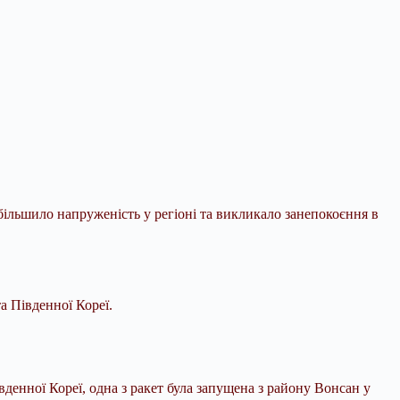
збільшило напруженість у регіоні та викликало занепокоєння в
а Південної Кореї.
денної Кореї, одна з ракет була запущена з району Вонсан у