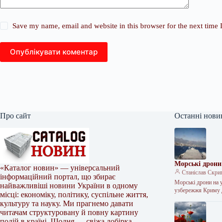
Save my name, email and website in this browser for the next time
Опублікувати коментар
Про сайт
Останні нови
Морські дрони
«Каталог новин» — універсальний
Станіслав Скри
інформаційний портал, що збирає
Морські дрони на 
найважливіші новини України в одному
узбережжя Криму
місці: економіку, політику, суспільне життя,
культуру та науку. Ми прагнемо давати
читачам структуровану й повну картину
подій в країні. Щодня — свіжа добірка