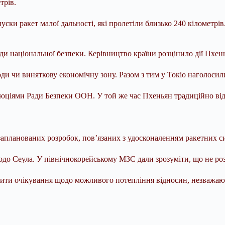
трів.
пуски ракет малої дальності, які пролетіли близько 240 кіломет
ади національної безпеки. Керівництво країни розцінило дії Пхе
води чи виняткову економічну зону. Разом з тим у Токіо наголосил
золюціями Ради Безпеки ООН. У той же час Пхеньян традиційно ві
апланованих розробок, пов’язаних з удосконаленням ракетних си
 щодо Сеула. У північнокорейському МЗС дали зрозуміти, що не р
ти очікування щодо можливого потепління відносин, незважаючи