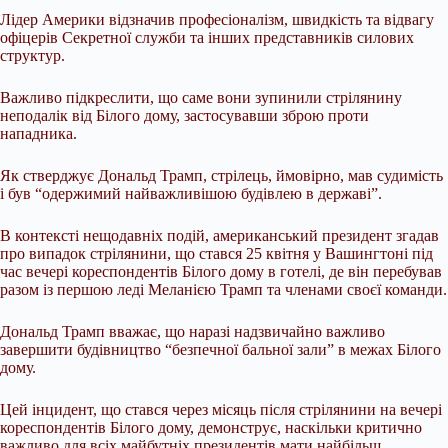
Лідер Америки відзначив професіоналізм, швидкість та відвагу
офіцерів Секретної служби та інших представників силових
структур.
Важливо підкреслити, що саме вони зупинили стрілянину
неподалік від Білого дому, застосувавши зброю проти
нападника.
Як стверджує Дональд Трамп, стрілець, ймовірно, мав судимість
і був “одержимий найважливішою будівлею в державі”.
В контексті нещодавніх подій, американський президент згадав
про випадок стрілянини, що стався 25 квітня у Вашингтоні під
час вечері кореспондентів Білого дому в готелі, де він перебував
разом із першою леді Меланією Трамп та членами своєї команди.
Дональд Трамп вважає, що наразі надзвичайно важливо
завершити будівництво “безпечної бальної зали” в межах Білого
дому.
Цей інцидент, що стався через місяць після стрілянини на вечері
кореспондентів Білого дому, демонструє, наскільки критично
важливо для всіх майбутніх президентів мати найбільш